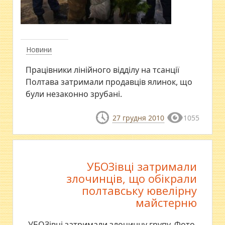
Новини
Працівники лінійного відділу на тсанції
Полтава затримали продавців ялинок, що
були незаконно зрубані.
27 грудня 2010
1055
УБОЗівці затримали
злочинців, що обікрали
полтавську ювелірну
майстерню
УБОЗівці затримали злочинну групу. Фото