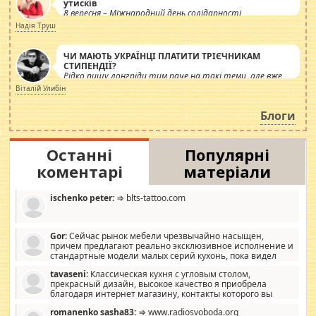
утисків
8 вересня – Міжнародний день солідарності
журналістів.
Надія Труш
ЧИ МАЮТЬ УКРАЇНЦІ ПЛАТИТИ ТРІЄЧНИКАМ
СТИПЕНДІЇ?
Рідко пишу лонгріди тим паче на такі теми, але вже
просто дістало! Обурюють сьогоднішні інсенуації
Віталій Улибін
навколо стипендіального питання. Штучно
роздувається ще одна соціальна катастрофа.
Блоги
Останні
Популярні
коментарі
матеріали
ischenko peter:
⇒ blts-tattoo.com
Gor:
Сейчас рынок мебели чрезвычайно насыщен,
причем предлагают реально эксклюзивное исполнение и
стандартные модели малых серий кухонь, пока видел
отличную кухонную мебель по дизайну, мало походит на
tavaseni:
Классическая кухня с угловым столом,
стандартные формы, в MebelOk, креативненько и что главное -
прекрасный дизайн, высокое качество я приобрела
со вкусом все в порядке, без ненужных наворотов удорожающих
благодаря интернет магазину, контакты которого вы
мебель, а это не последний фактор.
можете просмотреть https://mwood.com.ua.
romanenko sasha83:
⇒ www.radiosvoboda.org