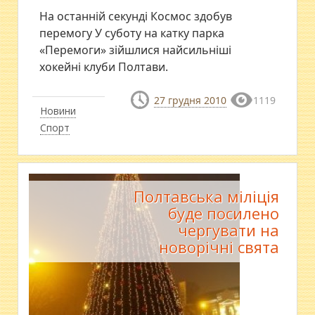
На останній секунді Космос здобув
перемогу У суботу на катку парка
«Перемоги» зійшлися найсильніші
хокейні клуби Полтави.
27 грудня 2010
1119
Новини
Спорт
Полтавська міліція
буде посилено
чергувати на
новорічні свята