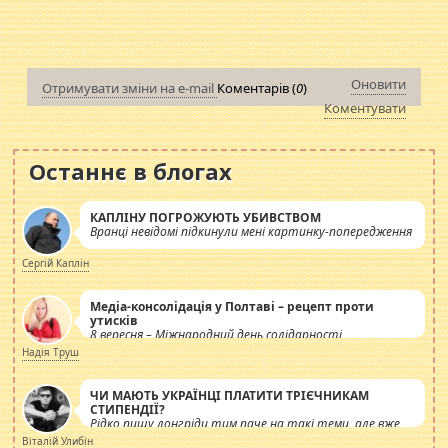
Оновити
Отримувати зміни на e-mail
Коментарів (
0
)
Коментувати
Останнє в блогах
КАПЛІНУ ПОГРОЖУЮТЬ УБИВСТВОМ
Вранці невідомі підкинули мені картинку-попередження
Сергій Каплін
Медіа-консолідація у Полтаві – рецепт проти
утисків
8 вересня – Міжнародний день солідарності
журналістів.
Надія Труш
ЧИ МАЮТЬ УКРАЇНЦІ ПЛАТИТИ ТРІЄЧНИКАМ
СТИПЕНДІЇ?
Рідко пишу лонгріди тим паче на такі теми, але вже
просто дістало! Обурюють сьогоднішні інсенуації
Віталій Улибін