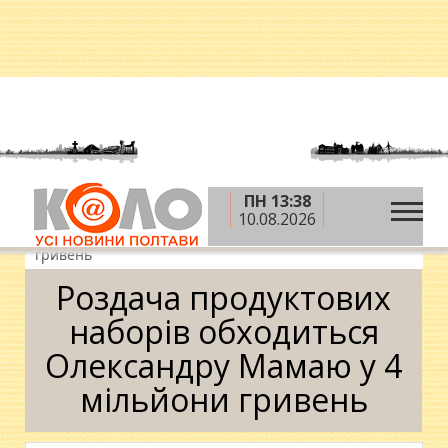
ПН 13:38
»
»
Головна
Новини
Роздача продуктових
10.08.2026
наборів обходиться Олександру Мамаю у 4 мільйони
гривень
Роздача продуктових
наборів обходиться
Олександру Мамаю у 4
мільйони гривень