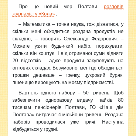
Про це новий мер Полтави
розповів
журналісту «Кола»
.
– Математика – точна наука, тож дізнатися, у
скільки мені обходиться роздача продуктів не
складно, – говорить Олександр Федорович. –
Можете узяти будь-який набір, порахувати,
скільки він коштує і від отриманої суми відняти
20 відсотків – адже продукти закуповують на
оптових складах. Безумовно, мені це обходиться
трошки дешевше – гречку, цукровий буряк,
пшеницю вирощують на моєму підприємстві.
Вартість одного набору – 50 гривень. Щоб
забезпечити одноразову видачу пайків 80
тисячам пенсіонерів Полтави, ГО «Наш дім
Полтава» витрачає 4 мільйони гривень. Роздача
наборів проводилася уже тричі. Наступна
відбудеться у грудні.