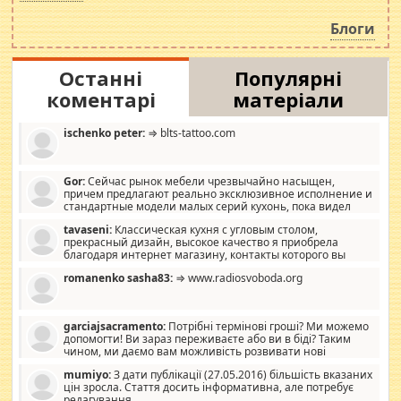
навколо стипендіального питання. Штучно
роздувається ще одна соціальна катастрофа.
Блоги
Останні
Популярні
коментарі
матеріали
ischenko peter:
⇒ blts-tattoo.com
Gor:
Сейчас рынок мебели чрезвычайно насыщен,
причем предлагают реально эксклюзивное исполнение и
стандартные модели малых серий кухонь, пока видел
отличную кухонную мебель по дизайну, мало походит на
tavaseni:
Классическая кухня с угловым столом,
стандартные формы, в MebelOk, креативненько и что главное -
прекрасный дизайн, высокое качество я приобрела
со вкусом все в порядке, без ненужных наворотов удорожающих
благодаря интернет магазину, контакты которого вы
мебель, а это не последний фактор.
можете просмотреть https://mwood.com.ua.
romanenko sasha83:
⇒ www.radiosvoboda.org
garciajsacramento:
Потрібні термінові гроші? Ми можемо
допомогти! Ви зараз переживаєте або ви в біді? Таким
чином, ми даємо вам можливість розвивати нові
розробки. Як багата людина, я почуваю себе зобов'язаним
mumiyo:
З дати публікації (27.05.2016) більшість вказаних
допомагати людям, які намагаються дати їм шанс. Кожен
цін зросла. Стаття досить інформативна, але потребує
заслуговує на другий шанс, і, оскільки влада не зможе, вони
редагування.