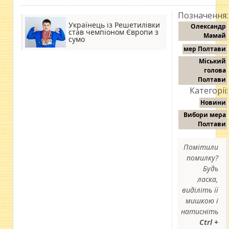
Позначення:
Українець із Решетилівки
Олександр
став чемпіоном Європи з
Мамай
сумо
мер Полтави
Міський
голова
Полтави
Категорії:
Новини
Вибори мера
Полтави
Помітили
помилку?
Будь
ласка,
виділіть її
мишкою і
натисніть
Ctrl +