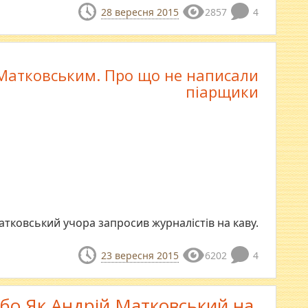
28 вересня 2015
2857
4
 Матковським. Про що не написали
піарщики
тковський учора запросив журналістів на каву.
23 вересня 2015
6202
4
або Як Андрій Матковський на