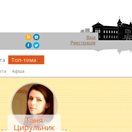
Вхід
Реєстрація
та
Топ-тема
іта
Афіша
Таня
Цирульник