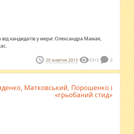
 від кандидатів у мери: Олександра Мамая,
ас.
20 жовтня 2015
2313
3
денко, Матковський, Порошенко і
«грьобаний стид»