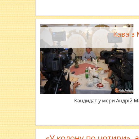
Кава з
Кандидат у мери Андрій Ма
«У колону по чотири», 