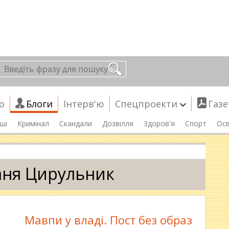
о
Блоги
Інтерв'ю
Спецпроекти
Газе
ші
Кримінал
Скандали
Дозвілля
Здоров'я
Спорт
Осв
аня Цирульник
Мавпи у владі. Пост без образ