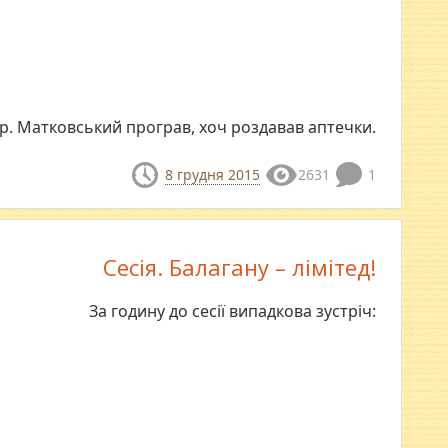
р. Матковський програв, хоч роздавав аптечки.
8 грудня 2015
2631
1
Сесія. Балагану – лімітед!
За годину до сесії випадкова зустріч: