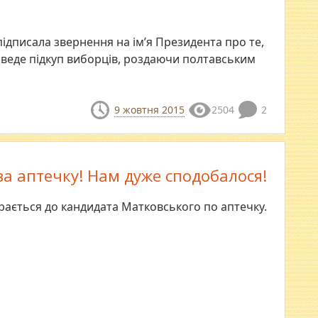
ідписала звернення на ім’я Президента про те,
» веде підкуп виборців, роздаючи полтавським
9 жовтня 2015
2504
2
за аптечку! Нам дуже сподобалося!
ається до кандидата Матковського по аптечку.