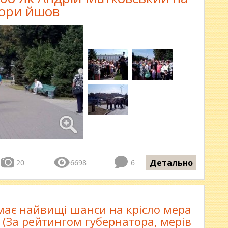
ори йшов
Детально
20
6698
6
має найвищі шанси на крісло мера
 (За рейтингом губернатора, мерів