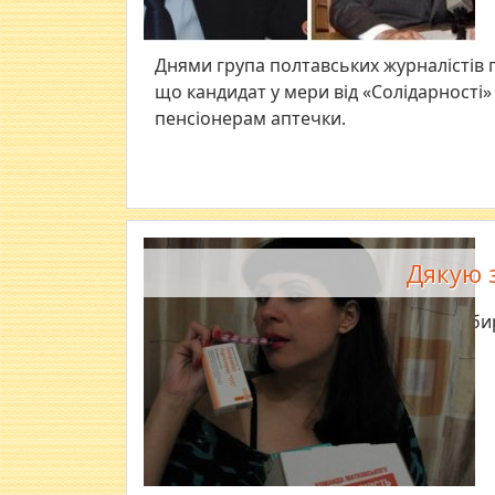
Днями група полтавських журналістів п
що кандидат у мери від «Солідарності
пенсіонерам аптечки.
Дякую 
Мама збир