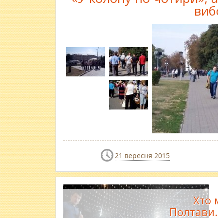
виб
21 вересня 2015
Хто 
Полтави.