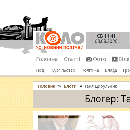
СБ 11:41
08.08.2026
Головна
Статті
Фото
Віде
Події
Суспільство
Політика
Влада
Гро
»
»
Головна
Блоги
Таня Цирульник
Блогер: Т