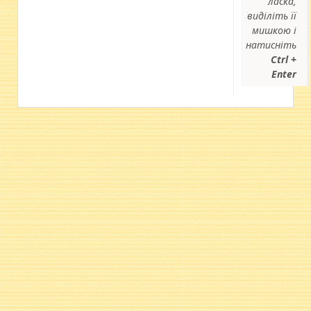
ласка,
виділіть її
мишкою і
натисніть
Ctrl +
Enter