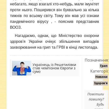
небагато, якщо взагалі хто-небудь, мали імунітет
проти нього. Поширився він буквально за кілька
тижнів по всьому світу. Тому він мав усі ознаки
пандемічного вірусу , - пояснив представник
ВООЗ.
Нагадаємо, однак, що Міністерство охорони
здоров'я України очікує збільшення випадків
захворювання на грип та ГРВІ в кінці листопада.
Позначення:
Українець із Решетилівки
Грип
став чемпіоном Європи з
Категорії:
сумо
Новини
Здоров'я
Помітили
помилку?
Будь