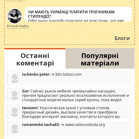
ЧИ МАЮТЬ УКРАЇНЦІ ПЛАТИТИ ТРІЄЧНИКАМ
СТИПЕНДІЇ?
Рідко пишу лонгріди тим паче на такі теми, але вже
просто дістало! Обурюють сьогоднішні інсенуації
Віталій Улибін
навколо стипендіального питання. Штучно
роздувається ще одна соціальна катастрофа.
Блоги
Останні
Популярні
коментарі
матеріали
ischenko peter:
⇒ blts-tattoo.com
Gor:
Сейчас рынок мебели чрезвычайно насыщен,
причем предлагают реально эксклюзивное исполнение и
стандартные модели малых серий кухонь, пока видел
отличную кухонную мебель по дизайну, мало походит на
tavaseni:
Классическая кухня с угловым столом,
стандартные формы, в MebelOk, креативненько и что главное -
прекрасный дизайн, высокое качество я приобрела
со вкусом все в порядке, без ненужных наворотов удорожающих
благодаря интернет магазину, контакты которого вы
мебель, а это не последний фактор.
можете просмотреть https://mwood.com.ua.
romanenko sasha83:
⇒ www.radiosvoboda.org