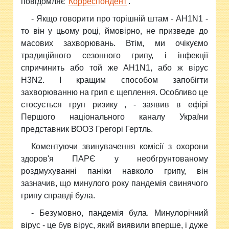
повідомляє
Корреспондент
.
- Якщо говорити про торішній штам - AH1N1 -
то він у цьому році, ймовірно, не призведе до
масових захворювань. Втім, ми очікуємо
традиційного сезонного грипу, і інфекції
спричинить або той же AH1N1, або ж вірус
Н3N2. І кращим способом запобігти
захворюванню на грип є щеплення. Особливо це
стосується груп ризику , - заявив в ефірі
Першого національного каналу України
представник ВООЗ Грегорі Гертль.
Коментуючи звинувачення комісії з охорони
здоров'я ПАРЄ у необгрунтованому
роздмухуванні паніки навколо грипу, він
зазначив, що минулого року пандемія свинячого
грипу справді була.
- Безумовно, пандемія була. Минулорічний
вірус - це був вірус, який виявили вперше, і дуже