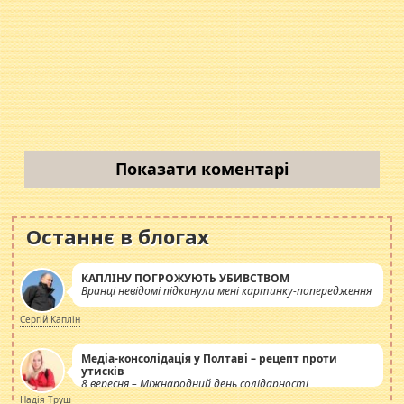
Показати коментарі
Останнє в блогах
КАПЛІНУ ПОГРОЖУЮТЬ УБИВСТВОМ
Вранці невідомі підкинули мені картинку-попередження
Сергій Каплін
Медіа-консолідація у Полтаві – рецепт проти
утисків
8 вересня – Міжнародний день солідарності
журналістів.
Надія Труш