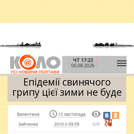
ЧТ 17:23
»
»
Головна
Новини
Епідемії свинячого грипу
06.08.2026
цієї зими не буде
Епідемії свинячого
грипу цієї зими не буде
Валентина
15 листопада
Зайченко
2010 о 09:59
928