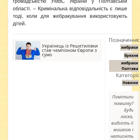
громадськістю УМВС України у Полтавській
області. – Кримінальна відповідальність є лише
тоді, коли для жебракування використовують
дітей.
Позначення:
Українець із Решетилівки
жебраки
став чемпіоном Європи з
сумо
брехня
жебраки
Полтава
Категорії:
Новини
Помітили
помилку?
Будь
ласка,
виділіть її
мишкою і
натисніть