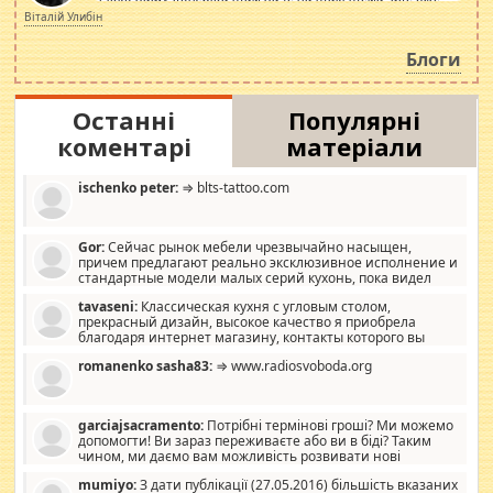
просто дістало! Обурюють сьогоднішні інсенуації
Віталій Улибін
навколо стипендіального питання. Штучно
роздувається ще одна соціальна катастрофа.
Блоги
Останні
Популярні
коментарі
матеріали
ischenko peter:
⇒ blts-tattoo.com
Gor:
Сейчас рынок мебели чрезвычайно насыщен,
причем предлагают реально эксклюзивное исполнение и
стандартные модели малых серий кухонь, пока видел
отличную кухонную мебель по дизайну, мало походит на
tavaseni:
Классическая кухня с угловым столом,
стандартные формы, в MebelOk, креативненько и что главное -
прекрасный дизайн, высокое качество я приобрела
со вкусом все в порядке, без ненужных наворотов удорожающих
благодаря интернет магазину, контакты которого вы
мебель, а это не последний фактор.
можете просмотреть https://mwood.com.ua.
romanenko sasha83:
⇒ www.radiosvoboda.org
garciajsacramento:
Потрібні термінові гроші? Ми можемо
допомогти! Ви зараз переживаєте або ви в біді? Таким
чином, ми даємо вам можливість розвивати нові
розробки. Як багата людина, я почуваю себе зобов'язаним
mumiyo:
З дати публікації (27.05.2016) більшість вказаних
допомагати людям, які намагаються дати їм шанс. Кожен