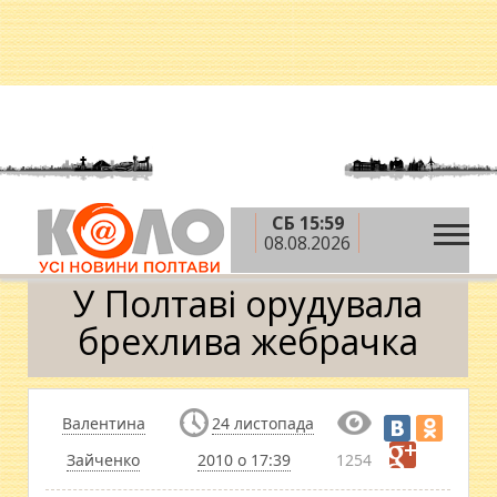
СБ 15:59
»
»
Головна
Новини
У Полтаві орудувала
08.08.2026
брехлива жебрачка
У Полтаві орудувала
брехлива жебрачка
Валентина
24 листопада
Зайченко
2010 о 17:39
1254