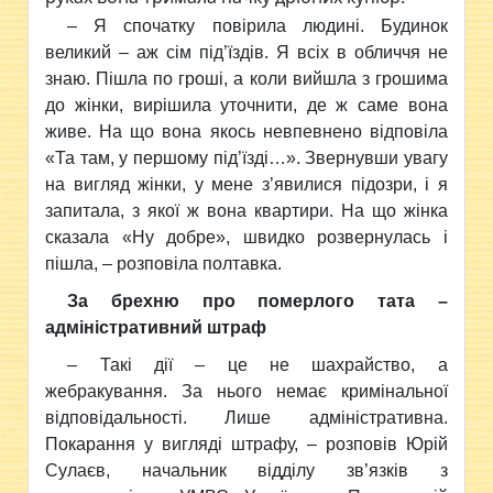
– Я спочатку повірила людині. Будинок
великий – аж сім під’їздів. Я всіх в обличчя не
знаю. Пішла по гроші, а коли вийшла з грошима
до жінки, вирішила уточнити, де ж саме вона
живе. На що вона якось невпевнено відповіла
«Та там, у першому під’їзді…». Звернувши увагу
на вигляд жінки, у мене з’явилися підозри, і я
запитала, з якої ж вона квартири. На що жінка
сказала «Ну добре», швидко розвернулась і
пішла, – розповіла полтавка.
За брехню про померлого тата –
адміністративний штраф
– Такі дії – це не шахрайство, а
жебракування. За нього немає кримінальної
відповідальності. Лише адміністративна.
Покарання у вигляді штрафу, – розповів Юрій
Сулаєв, начальник відділу зв’язків з