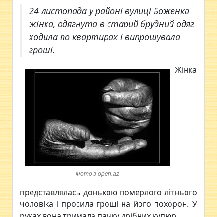
24 листопада у районі вулиці Боженка
жінка, одягнута в старий брудний одяг
ходила по квартирах і випрошувала
гроші.
Жінка
Фото з open.az
представлялась донькою померлого літнього
чоловіка і просила гроші на його похорон. У
руках вона тримала пачку дрібних купюр.