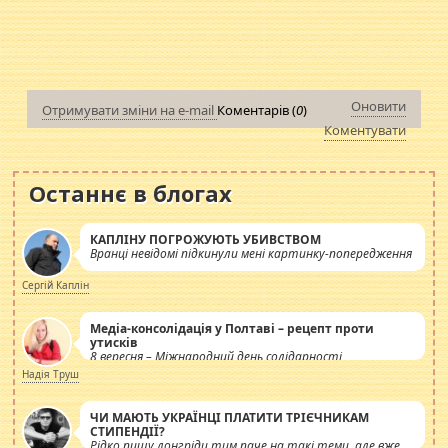
Оновити
Отримувати зміни на e-mail
Коментарів (
0
)
Коментувати
Останнє в блогах
КАПЛІНУ ПОГРОЖУЮТЬ УБИВСТВОМ
Вранці невідомі підкинули мені картинку-попередження
Сергій Каплін
Медіа-консолідація у Полтаві – рецепт проти
утисків
8 вересня – Міжнародний день солідарності
журналістів.
Надія Труш
ЧИ МАЮТЬ УКРАЇНЦІ ПЛАТИТИ ТРІЄЧНИКАМ
СТИПЕНДІЇ?
Рідко пишу лонгріди тим паче на такі теми, але вже