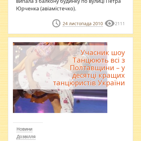
випала з балкону будинку по вулиці Петра
Юрченка (авіамістечко).
24 листопада 2010
2111
Учасник шоу
Танцюють всі з
Полтавщини – у
десятці кращих
танцюристів України
Новини
Дозвілля