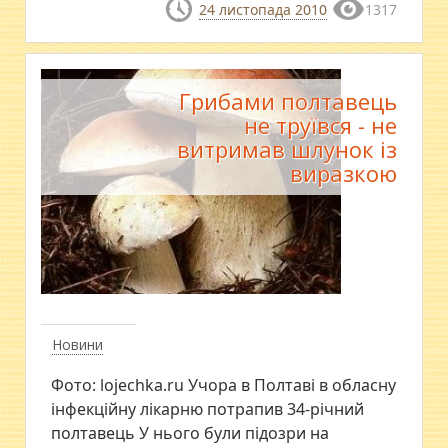
24 листопада 2010
1317
Грибами полтавець
не труївся - не
витримав шлунок із
виразкою
Новини
Фото: lojechka.ru Учора в Полтаві в обласну
інфекційну лікарню потрапив 34-річний
полтавець У нього були підозри на