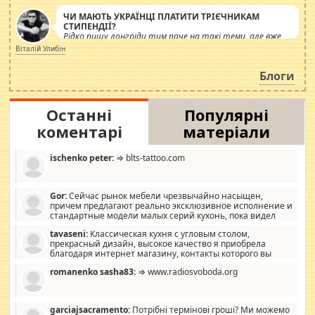
ЧИ МАЮТЬ УКРАЇНЦІ ПЛАТИТИ ТРІЄЧНИКАМ
СТИПЕНДІЇ?
Рідко пишу лонгріди тим паче на такі теми, але вже
просто дістало! Обурюють сьогоднішні інсенуації
Віталій Улибін
навколо стипендіального питання. Штучно
роздувається ще одна соціальна катастрофа.
Блоги
Останні
Популярні
коментарі
матеріали
ischenko peter:
⇒ blts-tattoo.com
Gor:
Сейчас рынок мебели чрезвычайно насыщен,
причем предлагают реально эксклюзивное исполнение и
стандартные модели малых серий кухонь, пока видел
отличную кухонную мебель по дизайну, мало походит на
tavaseni:
Классическая кухня с угловым столом,
стандартные формы, в MebelOk, креативненько и что главное -
прекрасный дизайн, высокое качество я приобрела
со вкусом все в порядке, без ненужных наворотов удорожающих
благодаря интернет магазину, контакты которого вы
мебель, а это не последний фактор.
можете просмотреть https://mwood.com.ua.
romanenko sasha83:
⇒ www.radiosvoboda.org
garciajsacramento:
Потрібні термінові гроші? Ми можемо