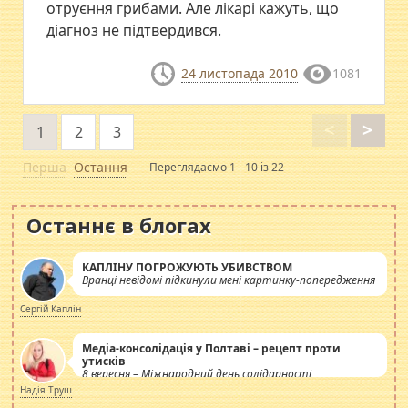
отруєння грибами. Але лікарі кажуть, що
діагноз не підтвердився.
24 листопада 2010
1081
<
>
1
2
3
Перша
Остання
Переглядаємо 1 - 10 із 22
Останнє в блогах
КАПЛІНУ ПОГРОЖУЮТЬ УБИВСТВОМ
Вранці невідомі підкинули мені картинку-попередження
Сергій Каплін
Медіа-консолідація у Полтаві – рецепт проти
утисків
8 вересня – Міжнародний день солідарності
журналістів.
Надія Труш