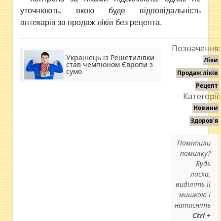
уточнюють, якою буде відповідальність
аптекарів за продаж ліків без рецепта.
Позначення:
Українець із Решетилівки
Ліки
став чемпіоном Європи з
сумо
Продаж ліків
Рецепт
Категорії:
Новини
Здоров'я
Помітили
помилку?
Будь
ласка,
виділіть її
мишкою і
натисніть
Ctrl +