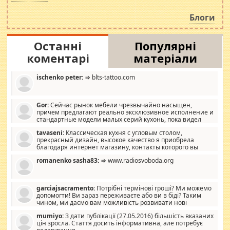
навколо стипендіального питання. Штучно
роздувається ще одна соціальна катастрофа.
Блоги
Останні
Популярні
коментарі
матеріали
ischenko peter:
⇒ blts-tattoo.com
Gor:
Сейчас рынок мебели чрезвычайно насыщен,
причем предлагают реально эксклюзивное исполнение и
стандартные модели малых серий кухонь, пока видел
отличную кухонную мебель по дизайну, мало походит на
tavaseni:
Классическая кухня с угловым столом,
стандартные формы, в MebelOk, креативненько и что главное -
прекрасный дизайн, высокое качество я приобрела
со вкусом все в порядке, без ненужных наворотов удорожающих
благодаря интернет магазину, контакты которого вы
мебель, а это не последний фактор.
можете просмотреть https://mwood.com.ua.
romanenko sasha83:
⇒ www.radiosvoboda.org
garciajsacramento:
Потрібні термінові гроші? Ми можемо
допомогти! Ви зараз переживаєте або ви в біді? Таким
чином, ми даємо вам можливість розвивати нові
розробки. Як багата людина, я почуваю себе зобов'язаним
mumiyo:
З дати публікації (27.05.2016) більшість вказаних
допомагати людям, які намагаються дати їм шанс. Кожен
цін зросла. Стаття досить інформативна, але потребує
заслуговує на другий шанс, і, оскільки влада не зможе, вони