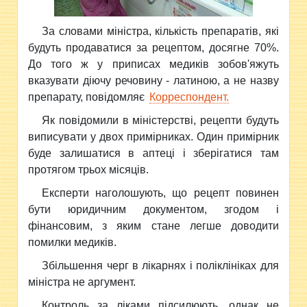
За словами міністра, кількість препаратів, які
будуть продаватися за рецептом, досягне 70%.
До того ж у приписах медиків зобов'яжуть
вказувати діючу речовину - латиною, а не назву
препарату, повідомляє
Корреспондент.
Як повідомили в міністерстві, рецепти будуть
виписувати у двох примірниках. Один примірник
буде залишатися в аптеці і зберігатися там
протягом трьох місяців.
Експерти наголошують, що рецепт повинен
бути юридичним документом, згодом і
фінансовим, з яким стане легше доводити
помилки медиків.
Збільшення черг в лікарнях і поліклініках для
міністра не аргумент.
Контроль за ліками підсилюють, однак не