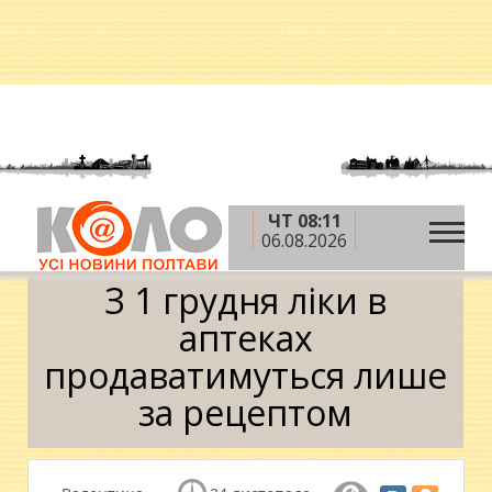
ЧТ 08:11
»
»
Головна
Новини
З 1 грудня ліки в аптеках
06.08.2026
продаватимуться лише за рецептом
З 1 грудня ліки в
аптеках
продаватимуться лише
за рецептом