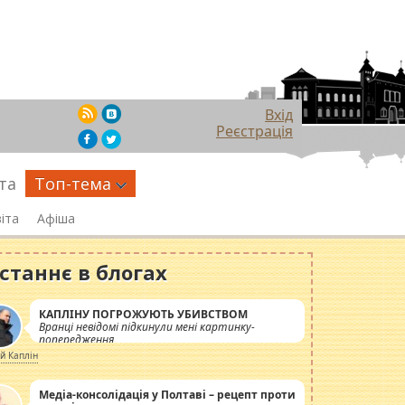
Вхід
Реєстрація
та
Топ-тема
іта
Афіша
станнє в блогах
КАПЛІНУ ПОГРОЖУЮТЬ УБИВСТВОМ
Вранці невідомі підкинули мені картинку-
попередження
ій Каплін
Медіа-консолідація у Полтаві – рецепт проти