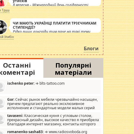
утисків
8 вересня – Міжнародний день солідарності
журналістів.
я Труш
ЧИ МАЮТЬ УКРАЇНЦІ ПЛАТИТИ ТРІЄЧНИКАМ
СТИПЕНДІЇ?
Рідко пишу лонгріди тим паче на такі теми,
але вже просто дістало! Обурюють сьогоднішні
лій Улибін
інсенуації навколо стипендіального питання.
Штучно роздувається ще одна соціальна
Блоги
катастрофа.
Останні
Популярні
коментарі
матеріали
ischenko peter:
⇒ blts-tattoo.com
Gor:
Сейчас рынок мебели чрезвычайно насыщен,
причем предлагают реально эксклюзивное
исполнение и стандартные модели малых серий
хонь, пока видел отличную кухонную мебель по
tavaseni:
Классическая кухня с угловым столом,
зайну, мало походит на стандартные формы, в MebelOk,
прекрасный дизайн, высокое качество я приобрела
еативненько и что главное - со вкусом все в порядке,
благодаря интернет магазину, контакты которого
з ненужных наворотов удорожающих мебель, а это не
 можете просмотреть https://mwood.com.ua.
следний фактор.
romanenko sasha83:
⇒ www.radiosvoboda.org