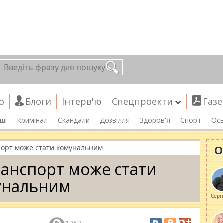
о
Блоги
Інтерв'ю
Спецпроекти
Газе
ші
Кримінал
Скандали
Дозвілля
Здоров'я
Спорт
Осв
О
порт може стати комунальним
анспорт може стати
унальним
Серг
1252