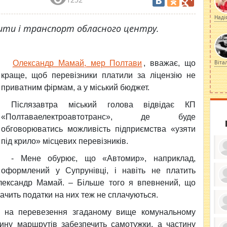
Наді
ити і транспорт обласного центру.
Олександр Мамай, мер Полтави
, вважає, що
Віта
краще, щоб перевізники платили за ліцензію не
приватним фірмам, а у міський бюджет.
Післязавтра міський голова відвідає КП
«Полтаваелектроавтотранс», де буде
обговорюватись можливість підприємства «узяти
під крило» місцевих перевізників.
- Мене обурює, що «Автомир», наприклад,
оформлений у Супрунівці, і навіть не платить
Олександр Мамай. – Більше того я впевнений, що
ку
начить податки на них теж не сплачуються.
ди
кр
бе
ії на перевезення згаданому вище комунальному
вы
по
тину маршрутів забезпечить самотужки, а частину