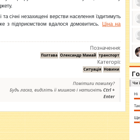
джету.
і та січні незахищені верстви населення їздитимуть
же з підприємством вдалося домовитись.
Ціна на
ро
се
да
ос
ін
Позначення:
за
тіл
Полтава
Олександр Мамай
транспорт
ком
Категорії:
bea
ми
tha
на
Ситуація
Новини
nig
Г
по
in 
Sol
Помітили помилку?
Чи 
Ind
gir
Будь ласка, виділіть її мишкою і натисніть
Ctrl +
bod
Ні
Enter
alw
Mir
you
Так
⇒ 
Ще