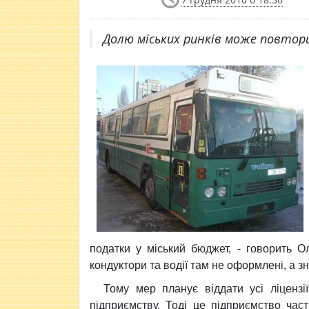
Долю міських ринків може повтор
податки у міський бюджет, - говорить 
кондуктори та водії там не оформлені, а з
Тому мер планує віддати усі ліценз
підприємству. Тоді це підприємство час