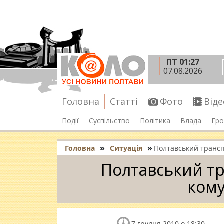
ПТ 01:27
07.08.2026
Головна
Статті
Фото
Віде
Події
Суспільство
Політика
Влада
Гро
»
»
Головна
Ситуація
Полтавський транс
Полтавський тр
ком
7 грудня 2010 о 18:30