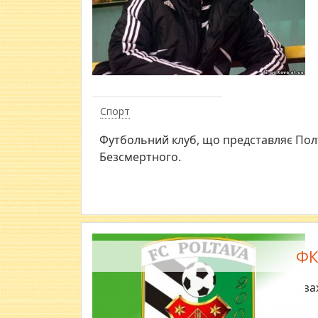
Спорт
Футбольний клуб, що представляє Полт
Безсмертного.
ФК
Двоє півза