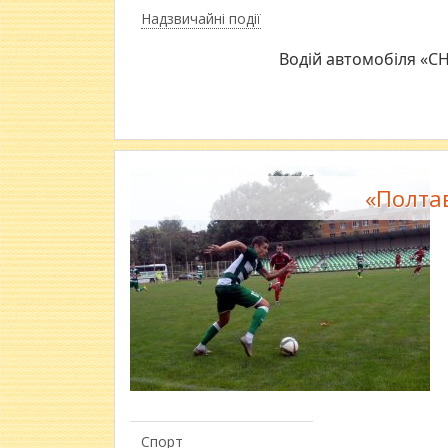
Надзвичайні події
Водій автомобіля «CH
«Полта
Спорт