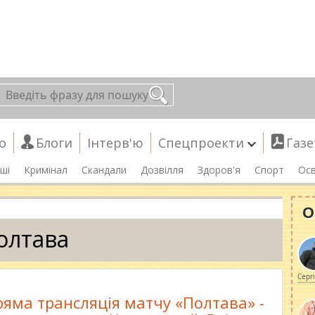
о
Блоги
Інтерв'ю
Спецпроекти
Газе
ші
Кримінал
Скандали
Дозвілля
Здоров'я
Спорт
Осв
О
олтава
Серг
яма трансляція матчу «Полтава» -