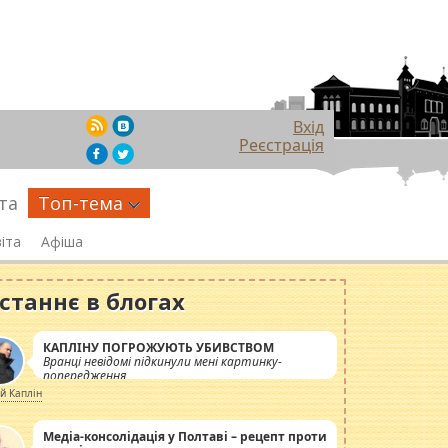
Вхід
Реєстрація
та
Топ-тема
іта
Афіша
станнє в блогах
КАПЛІНУ ПОГРОЖУЮТЬ УБИВСТВОМ
Вранці невідомі підкинули мені картинку-
попередження
ій Каплін
Медіа-консолідація у Полтаві – рецепт проти