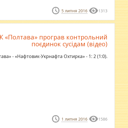
5 липня 2016
1313
К «Полтава» програв контрольний
поєдинок сусідам (відео)
тава» - «Нафтовик-Укрнафта Охтирка» - 1: 2 (1:0).
1 липня 2016
1586