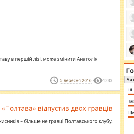
ро
се
да
ос
ін
за
тіл
ком
аву в першій лізі, може змінити Анатолія
bea
ми
tha
на
nig
Г
по
in 
Sol
Чи 
Ind
5 вересня 2016
1233
gir
bod
Ні
alw
Mir
you
Так
⇒ 
 «Полтава» відпустив двох гравців
Ще
хисників – більше не гравці Полтавського клубу.