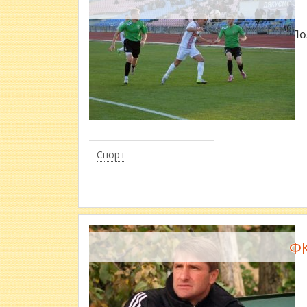
По
Спорт
​Ф