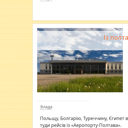
Із полт
Влада
​Польщу, Болгарію, Туреччину, Єгипе
туди рейсів із «Аеропорту-Полтава».