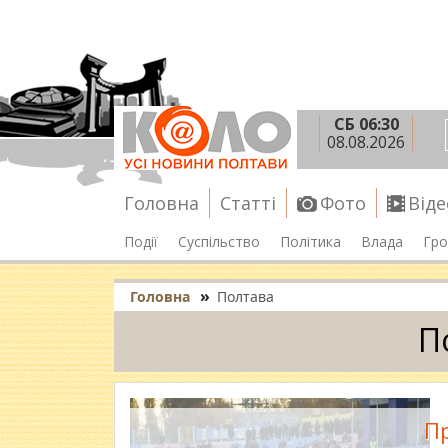
СБ 06:30
08.08.2026
Головна
Статті
Фото
Віде
Події
Суспільство
Політика
Влада
Гро
»
Головна
Полтава
П
Пр