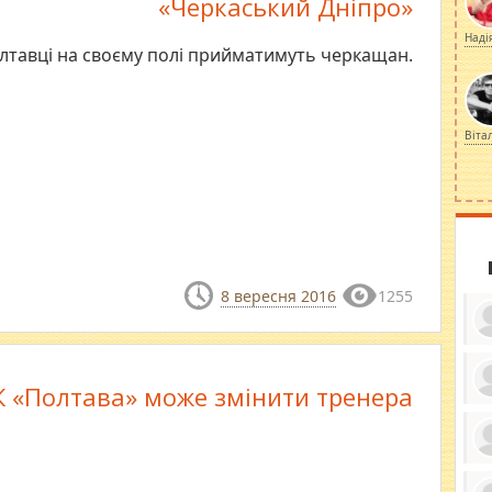
«Черкаський Дніпро»
Наді
лтавці на своєму полі прийматимуть черкащан.
Віта
8 вересня 2016
1255
К «Полтава» може змінити тренера
ку
ди
кр
бе
вы
по