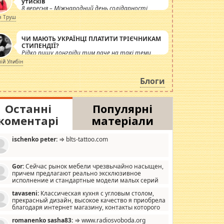
утисків
8 вересня – Міжнародний день солідарності
журналістів.
я Труш
ЧИ МАЮТЬ УКРАЇНЦІ ПЛАТИТИ ТРІЄЧНИКАМ
СТИПЕНДІЇ?
Рідко пишу лонгріди тим паче на такі теми,
але вже просто дістало! Обурюють сьогоднішні
лій Улибін
інсенуації навколо стипендіального питання.
Штучно роздувається ще одна соціальна
Блоги
катастрофа.
Останні
Популярні
коментарі
матеріали
ischenko peter:
⇒ blts-tattoo.com
Gor:
Сейчас рынок мебели чрезвычайно насыщен,
причем предлагают реально эксклюзивное
исполнение и стандартные модели малых серий
хонь, пока видел отличную кухонную мебель по
tavaseni:
Классическая кухня с угловым столом,
зайну, мало походит на стандартные формы, в MebelOk,
прекрасный дизайн, высокое качество я приобрела
еативненько и что главное - со вкусом все в порядке,
благодаря интернет магазину, контакты которого
з ненужных наворотов удорожающих мебель, а это не
 можете просмотреть https://mwood.com.ua.
следний фактор.
romanenko sasha83:
⇒ www.radiosvoboda.org