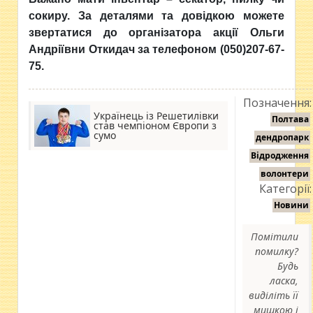
сокиру. За деталями та довідкою можете
звертатися до організатора акції Ольги
Андріївни Откидач за телефоном (050)207-67-
75.
Позначення:
Українець із Решетилівки
Полтава
став чемпіоном Європи з
сумо
дендропарк
Відродження
волонтери
Категорії:
Новини
Помітили
помилку?
Будь
ласка,
виділіть її
мишкою і