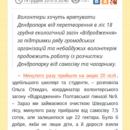
14 грудня 2010 о 20:40
1087
Волонтери хочуть врятувати
Дендропарк від перетворення в ліс 18
грудня екологічний загін «Відродження»
за підтримки ряду громадських
організацій та небайдужих волонтерів
продовжить роботу із розчистки
Дендропарку від самосіву та чагарнику.
–
Минулого разу прийшло на акцію 20 осіб
,
здебільшого школярі та студенти, – розповіла
Ольга Откидач, координатор волонтерського
загону «Відродження» Полтавської гімназії №9.
– Зараз ми займаємося очисткою Шведського
лісу, минулого разу прибрали від самосіву 7,5
соток, але залишилося ще 22 гектара. Було б
добре, якби не лише діти, а й дорослі взяли