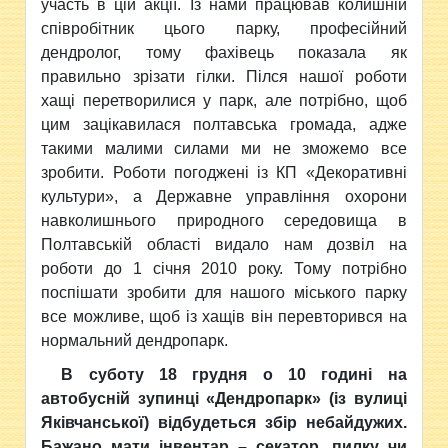
участь в цій акції. Із нами працював колишній
співробітник цього парку, професійний
дендролог, тому фахівець показала як
правильно зрізати гілки. Пілся нашої роботи
хащі перетворилися у парк, але потрібно, щоб
цим зацікавилася полтавська громада, адже
такими малими силами ми не зможемо все
зробити. Роботи погоджені із КП «Декоративні
культури», а Державне управління охорони
навколишнього природного середовища в
Полтавській області видало нам дозвіл на
роботи до 1 січня 2010 року. Тому потрібно
поспішати зробити для нашого міського парку
все можливе, щоб із хащів він перевторився на
нормальний дендропарк.
В суботу 18 грудня о 10 годині на
автобусній зупинці «Дендропарк» (із вулиці
Яківчанської) відбудеться збір небайдужих.
Бажано мати інвентар – секатор, пилку чи