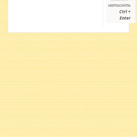
натисніть
Ctrl +
Enter