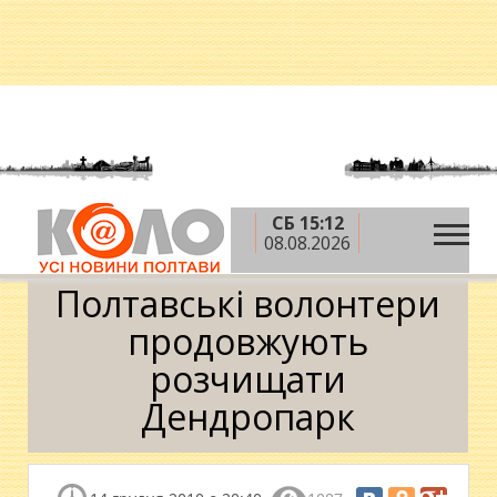
СБ 15:12
»
»
Головна
Новини
Полтавські волонтери
08.08.2026
продовжують розчищати Дендропарк
Полтавські волонтери
продовжують
розчищати
Дендропарк