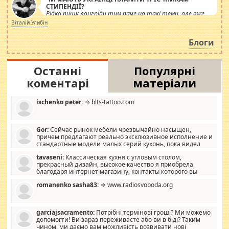
СТИПЕНДІЇ?
Рідко пишу лонгріди тим паче на такі теми, але вже
просто дістало! Обурюють сьогоднішні інсенуації
Віталій Улибін
навколо стипендіального питання. Штучно
роздувається ще одна соціальна катастрофа.
Блоги
Останні
Популярні
коментарі
матеріали
ischenko peter:
⇒ blts-tattoo.com
Gor:
Сейчас рынок мебели чрезвычайно насыщен,
причем предлагают реально эксклюзивное исполнение и
стандартные модели малых серий кухонь, пока видел
отличную кухонную мебель по дизайну, мало походит на
tavaseni:
Классическая кухня с угловым столом,
стандартные формы, в MebelOk, креативненько и что главное -
прекрасный дизайн, высокое качество я приобрела
со вкусом все в порядке, без ненужных наворотов удорожающих
благодаря интернет магазину, контакты которого вы
мебель, а это не последний фактор.
можете просмотреть https://mwood.com.ua.
romanenko sasha83:
⇒ www.radiosvoboda.org
garciajsacramento:
Потрібні термінові гроші? Ми можемо
допомогти! Ви зараз переживаєте або ви в біді? Таким
чином, ми даємо вам можливість розвивати нові