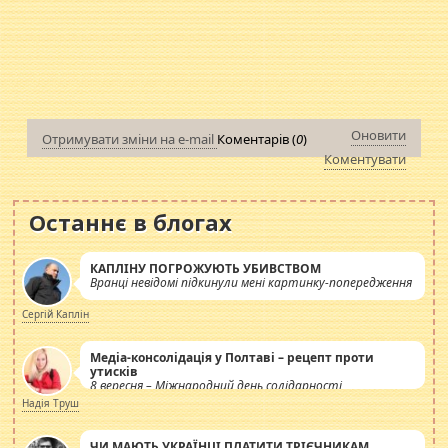
Оновити
Отримувати зміни на e-mail
Коментарів (
0
)
Коментувати
Останнє в блогах
КАПЛІНУ ПОГРОЖУЮТЬ УБИВСТВОМ
Вранці невідомі підкинули мені картинку-попередження
Сергій Каплін
Медіа-консолідація у Полтаві – рецепт проти
утисків
8 вересня – Міжнародний день солідарності
журналістів.
Надія Труш
ЧИ МАЮТЬ УКРАЇНЦІ ПЛАТИТИ ТРІЄЧНИКАМ