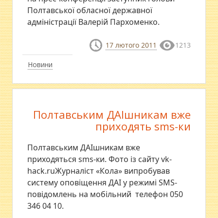
Полтавської обласної державної
адміністрації Валерій Пархоменко.
17 лютого 2011
1213
Новини
Полтавським ДАІшникам вже
приходять sms-ки
Полтавським ДАІшникам вже
приходяться sms-ки. Фото із сайту vk-
hack.ruЖурналіст «Кола» випробував
систему оповіщення ДАІ у режимі SМS-
повідомлень на мобільний телефон 050
346 04 10.