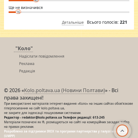
40
Ще не визначився
16
Всього голосів:
221
Детальніше
"Коло"
Надіслати повідомлення
Реклама
Редакція
© 2026 «
Kolo.poltava.ua (Новини Полтави)
» - Всі
права захищені!
При використанні матеріалів інтернет-видання «Коло» на інших сайтах обов’язкове
гіперпосилання на сайт kolo.poltava.ua,
не закрите для індексації пошуковими системами.
Редактор - redaktor@kolo.poltava.ua Телефон редакції: 613-245
Матеріали позначені як ®, розміщуються на сайті на комерційних засадах, тобто
на правах реклами.
Розроблено за підтримки IREX та програми партнерства у галузі мас-медіа
(UMPP)