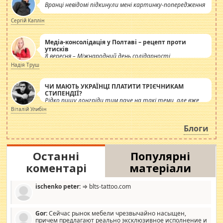
Вранці невідомі підкинули мені картинку-попередження
Сергій Каплін
Медіа-консолідація у Полтаві – рецепт проти
утисків
8 вересня – Міжнародний день солідарності
журналістів.
Надія Труш
ЧИ МАЮТЬ УКРАЇНЦІ ПЛАТИТИ ТРІЄЧНИКАМ
СТИПЕНДІЇ?
Рідко пишу лонгріди тим паче на такі теми, але вже
просто дістало! Обурюють сьогоднішні інсенуації
Віталій Улибін
навколо стипендіального питання. Штучно
роздувається ще одна соціальна катастрофа.
Блоги
Останні
Популярні
коментарі
матеріали
ischenko peter:
⇒ blts-tattoo.com
Gor:
Сейчас рынок мебели чрезвычайно насыщен,
причем предлагают реально эксклюзивное исполнение и