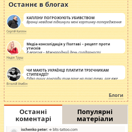
Останнє в блогах
КАПЛІНУ ПОГРОЖУЮТЬ УБИВСТВОМ
Вранці невідомі підкинули мені картинку-попередження
Сергій Каплін
Медіа-консолідація у Полтаві – рецепт проти
утисків
8 вересня – Міжнародний день солідарності
журналістів.
Надія Труш
ЧИ МАЮТЬ УКРАЇНЦІ ПЛАТИТИ ТРІЄЧНИКАМ
СТИПЕНДІЇ?
Рідко пишу лонгріди тим паче на такі теми, але вже
просто дістало! Обурюють сьогоднішні інсенуації
Віталій Улибін
навколо стипендіального питання. Штучно
роздувається ще одна соціальна катастрофа.
Блоги
Останні
Популярні
коментарі
матеріали
ischenko peter:
⇒ blts-tattoo.com