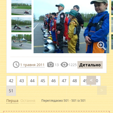
Детально
1 травня 2011
13
1225
<
42
43
44
45
46
47
48
49
50
>
51
Перша
Остання
Переглядаємо 501 - 501 із 501