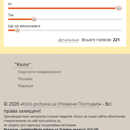
want to meet new people. Sakshi Mirchandani health and figure
Ні
conscious in order to keep yourself fit and regularly go to the health
165
club.
⇒ sakshimirchandani.com
Так
40
Ще не визначився
16
Всього голосів:
221
Детальніше
"Коло"
Надіслати повідомлення
Реклама
Редакція
© 2026 «
Kolo.poltava.ua (Новини Полтави)
» - Всі
права захищені!
При використанні матеріалів інтернет-видання «Коло» на інших сайтах обов’язкове
гіперпосилання на сайт kolo.poltava.ua,
не закрите для індексації пошуковими системами.
Редактор - redaktor@kolo.poltava.ua Телефон редакції: 613-245