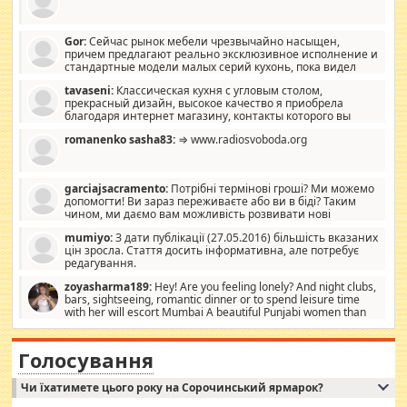
Gor:
Сейчас рынок мебели чрезвычайно насыщен,
причем предлагают реально эксклюзивное исполнение и
стандартные модели малых серий кухонь, пока видел
отличную кухонную мебель по дизайну, мало походит на
tavaseni:
Классическая кухня с угловым столом,
стандартные формы, в MebelOk, креативненько и что главное -
прекрасный дизайн, высокое качество я приобрела
со вкусом все в порядке, без ненужных наворотов удорожающих
благодаря интернет магазину, контакты которого вы
мебель, а это не последний фактор.
можете просмотреть https://mwood.com.ua.
romanenko sasha83:
⇒ www.radiosvoboda.org
garciajsacramento:
Потрібні термінові гроші? Ми можемо
допомогти! Ви зараз переживаєте або ви в біді? Таким
чином, ми даємо вам можливість розвивати нові
розробки. Як багата людина, я почуваю себе зобов'язаним
mumiyo:
З дати публікації (27.05.2016) більшість вказаних
допомагати людям, які намагаються дати їм шанс. Кожен
цін зросла. Стаття досить інформативна, але потребує
заслуговує на другий шанс, і, оскільки влада не зможе, вони
редагування.
повинні приймати від інших. Для нас нема багато суми, і зрілість
ми визначаємо за взаємною згодою. Ні сюрпризів, ні додаткових
zoyasharma189:
Hey! Are you feeling lonely? And night clubs,
витрат, а тільки узгоджених сум і нічого іншого. Не чекайте і не
bars, sightseeing, romantic dinner or to spend leisure time
коментуйте цей пост. Введіть суму, яку ви хочете подати, і ми
with her will escort Mumbai A beautiful Punjabi women than
зв'яжемося з вами з усіма варіантами. зв'яжіться з нами
sexy escort companion in arms that you guys feel like 5 star luxury
сьогодні на garciajsacramento@gmail.com Вам потрібні термінові
hotel had to spend the night in their search for loved solitaire free
гроші? Ми можемо допомогти!
maintenance stops in Mumbai. Here we offer fair and very attractive
Голосування
woman "Love Solitaire" beautiful figure and shapely body shapes.
Independent escort in Mumbai, truthful, friendly and cheerful girl.
Чи їхатимете цього року на Сорочинський ярмарок?
WhatsApp via an easily can see the latest pictures of her body and the
godly. Variety is the spice of life, he believes, so always travel and