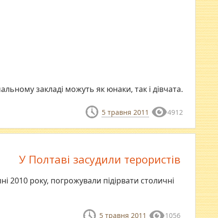
льному закладі можуть як юнаки, так і дівчата.
5 травня 2011
4912
У Полтаві засудили терористів
рпні 2010 року, погрожували підірвати столичні
5 травня 2011
1056