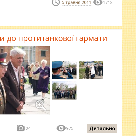
5 травня 2011
1718
ти до протитанкової гармати
Детально
24
975