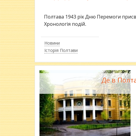
Полтава 1943 рік Дню Перемоги присв
Хронологія подій.
Новини
Історія Полтави
Де в Полт