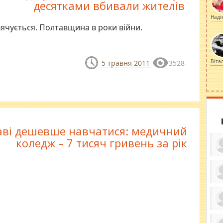
десятками вбивали жителів
Наді
ячується. Полтавщина в роки війни.
Віта
5 травня 2011
3528
аві дешевше навчатися: медичний
коледж – 7 тисяч гривень за рік
ку
ди
кр
бе
вы
по