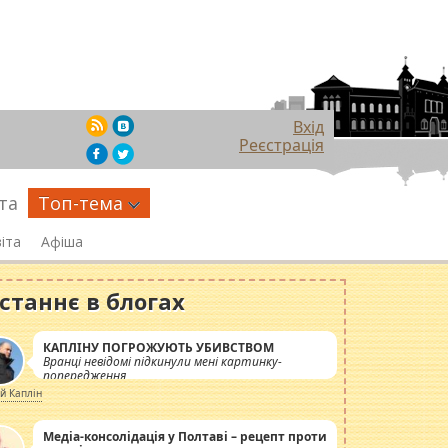
Вхід
Реєстрація
та
Топ-тема
іта
Афіша
станнє в блогах
КАПЛІНУ ПОГРОЖУЮТЬ УБИВСТВОМ
Вранці невідомі підкинули мені картинку-
попередження
ій Каплін
Медіа-консолідація у Полтаві – рецепт проти