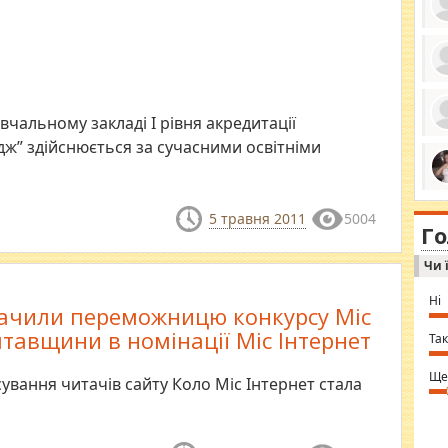
ро
се
да
альному закладі І рівня акредитації
ос
ін
ж” здійснюється за сучасними освітніми
за
тіл
ком
bea
ми
tha
на
5 травня 2011
5004
nig
Г
по
in 
Sol
Чи 
Ind
gir
bod
Ні
alw
ачили переможницю конкурсу Міс
Mir
лтавщини в номінації Міс Інтернет
you
Так
⇒ 
Ще
ування читачів сайту Коло Міс Інтернет стала