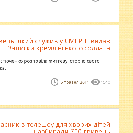
вець, який служив у СМЕРШ видав
Записки кремлівського солдата
стюченко розповіла життєву історію свого
ка.
5 травня 2011
1540
асників телешоу для хворих дітей
назбирали 700 гривень