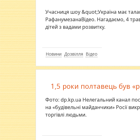
Учасниця шоу &quot;Україна має тала
РафанумезанаВідео. Нагадаємо, 4 трав
дітей з вадами розвитку.
Новини
Дозвілля
Відео
1,5 роки полтавець був «
Фото: dp.kp.ua Нелегальний канал по
на «будівельні майданчики» Росії вик
торгівлі людьми.