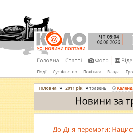
ЧТ 05:04
06.08.2026
Головна
Статті
Фото
Віде
Події
Суспільство
Політика
Влада
Гро
»
»
Головна
2011 рік
травень
Календ
Новини за т
До Дня перемоги: Нацист