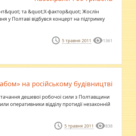
нт&quot; та &quot;Х-фактор&quot; Жослін
ня у Полтаві відбувся концерт на підтримку
5 травня 2011
1361
рабом» на російському будівництві
стачання дешевої робочої сили з Полтавщини
рили оперативники відділу протидії незаконній
5 травня 2011
838