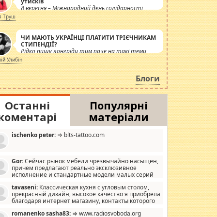
утисків
8 вересня – Міжнародний день солідарності
журналістів.
я Труш
ЧИ МАЮТЬ УКРАЇНЦІ ПЛАТИТИ ТРІЄЧНИКАМ
СТИПЕНДІЇ?
Рідко пишу лонгріди тим паче на такі теми,
але вже просто дістало! Обурюють сьогоднішні
лій Улибін
інсенуації навколо стипендіального питання.
Штучно роздувається ще одна соціальна
Блоги
катастрофа.
Останні
Популярні
коментарі
матеріали
ischenko peter:
⇒ blts-tattoo.com
Gor:
Сейчас рынок мебели чрезвычайно насыщен,
причем предлагают реально эксклюзивное
исполнение и стандартные модели малых серий
хонь, пока видел отличную кухонную мебель по
tavaseni:
Классическая кухня с угловым столом,
зайну, мало походит на стандартные формы, в MebelOk,
прекрасный дизайн, высокое качество я приобрела
еативненько и что главное - со вкусом все в порядке,
благодаря интернет магазину, контакты которого
з ненужных наворотов удорожающих мебель, а это не
 можете просмотреть https://mwood.com.ua.
следний фактор.
romanenko sasha83:
⇒ www.radiosvoboda.org