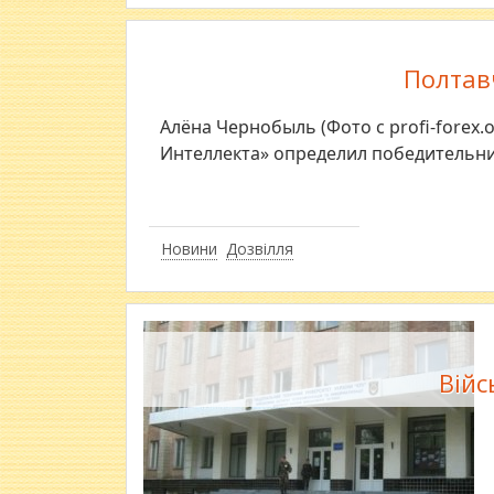
Полтав
Алёна Чернобыль (Фото с profi-forex
Интеллекта» определил победительниц
Новини
Дозвілля
Війс