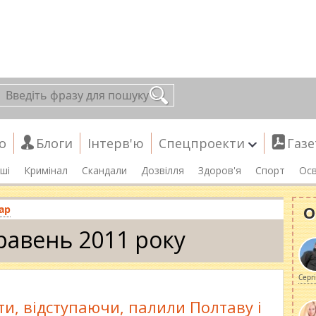
о
Блоги
Інтерв'ю
Спецпроекти
Газе
ші
Кримінал
Скандали
Дозвілля
Здоров'я
Спорт
Осв
О
ар
равень 2011 року
Серг
и, відступаючи, палили Полтаву і