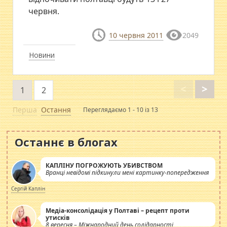
червня.
10 червня 2011
2049
Новини
<
>
1
2
Перша
Остання
Переглядаємо 1 - 10 із 13
Останнє в блогах
КАПЛІНУ ПОГРОЖУЮТЬ УБИВСТВОМ
Вранці невідомі підкинули мені картинку-попередження
Сергій Каплін
Медіа-консолідація у Полтаві – рецепт проти
утисків
8 вересня – Міжнародний день солідарності