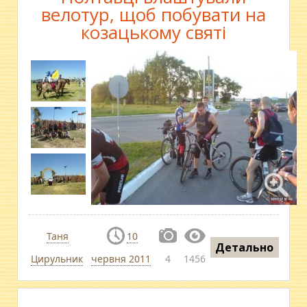
велотур, щоб побувати на
козацькому святі
Таня
10
Детально
Цирульник
червня 2011
4
1456