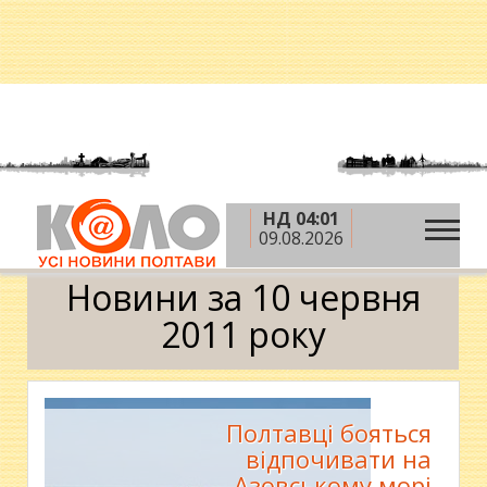
НД 04:01
»
»
»
Головна
2011 рік
червень
10 червня
09.08.2026
Календар
Новини за 10 червня
2011 року
Полтавці бояться
відпочивати на
Азовському морі