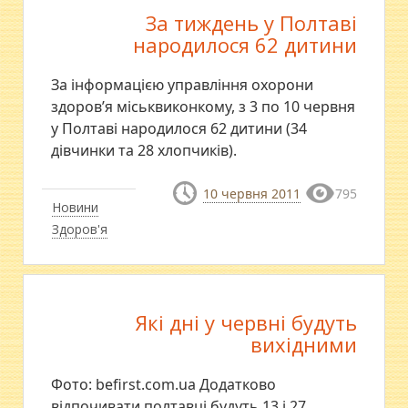
За тиждень у Полтаві
народилося 62 дитини
За інформацією управління охорони
здоров’я міськвиконкому, з 3 по 10 червня
у Полтаві народилося 62 дитини (34
дівчинки та 28 хлопчиків).
10 червня 2011
795
Новини
Здоров'я
Які дні у червні будуть
вихідними
Фото: befirst.com.ua Додатково
відпочивати полтавці будуть 13 і 27