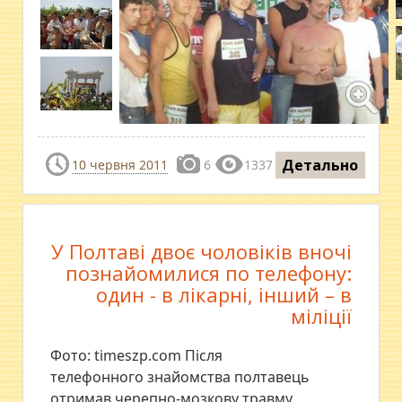
Детально
10 червня 2011
6
1337
У Полтаві двоє чоловіків вночі
познайомилися по телефону:
один - в лікарні, інший – в
міліції
Фото: timeszp.com Після
телефонного знайомства полтавець
отримав черепно-мозкову травму.