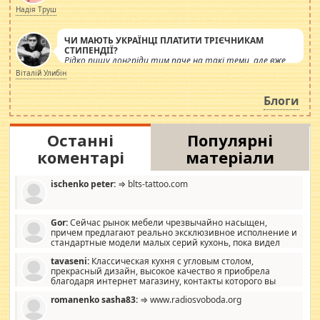
журналістів.
Надія Труш
ЧИ МАЮТЬ УКРАЇНЦІ ПЛАТИТИ ТРІЄЧНИКАМ
СТИПЕНДІЇ?
Рідко пишу лонгріди тим паче на такі теми, але вже
просто дістало! Обурюють сьогоднішні інсенуації
Віталій Улибін
навколо стипендіального питання. Штучно
роздувається ще одна соціальна катастрофа.
Блоги
Останні
Популярні
коментарі
матеріали
ischenko peter:
⇒ blts-tattoo.com
Gor:
Сейчас рынок мебели чрезвычайно насыщен,
причем предлагают реально эксклюзивное исполнение и
стандартные модели малых серий кухонь, пока видел
отличную кухонную мебель по дизайну, мало походит на
tavaseni:
Классическая кухня с угловым столом,
стандартные формы, в MebelOk, креативненько и что главное -
прекрасный дизайн, высокое качество я приобрела
со вкусом все в порядке, без ненужных наворотов удорожающих
благодаря интернет магазину, контакты которого вы
мебель, а это не последний фактор.
можете просмотреть https://mwood.com.ua.
romanenko sasha83:
⇒ www.radiosvoboda.org