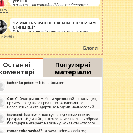
утисків
8 вересня – Міжнародний день солідарності
журналістів.
я Труш
ЧИ МАЮТЬ УКРАЇНЦІ ПЛАТИТИ ТРІЄЧНИКАМ
СТИПЕНДІЇ?
Рідко пишу лонгріди тим паче на такі теми,
але вже просто дістало! Обурюють сьогоднішні
лій Улибін
інсенуації навколо стипендіального питання.
Штучно роздувається ще одна соціальна
Блоги
катастрофа.
Останні
Популярні
коментарі
матеріали
ischenko peter:
⇒ blts-tattoo.com
Gor:
Сейчас рынок мебели чрезвычайно насыщен,
причем предлагают реально эксклюзивное
исполнение и стандартные модели малых серий
хонь, пока видел отличную кухонную мебель по
tavaseni:
Классическая кухня с угловым столом,
зайну, мало походит на стандартные формы, в MebelOk,
прекрасный дизайн, высокое качество я приобрела
еативненько и что главное - со вкусом все в порядке,
благодаря интернет магазину, контакты которого
з ненужных наворотов удорожающих мебель, а это не
 можете просмотреть https://mwood.com.ua.
следний фактор.
romanenko sasha83:
⇒ www.radiosvoboda.org