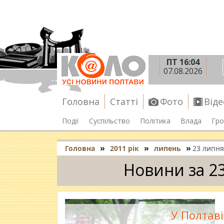
ПТ 16:04
07.08.2026
Головна
Статті
Фото
Віде
Події
Суспільство
Політика
Влада
Гро
»
»
»
Головна
2011 рік
липень
23 липня
Новини за 2
У Полтаві