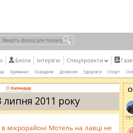
о
Блоги
Інтерв'ю
Спецпроекти
Газе
ші
Кримінал
Скандали
Дозвілля
Здоров'я
Спорт
Осв
О
Календар
3 липня 2011 року
Серг
 в мікрорайоні Мотель на лавці не