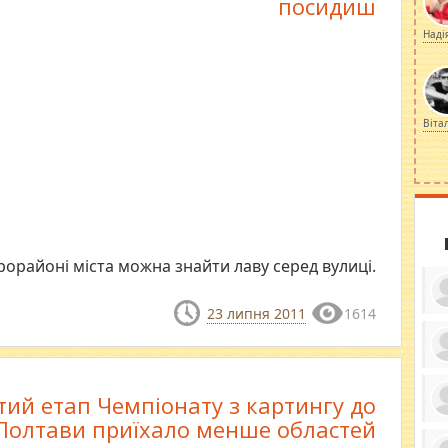
посидиш
Наді
Віта
рорайоні міста можна знайти лаву серед вулиці.
23 липня 2011
1614
ку
ди
тий етап Чемпіонату з картингу до
кр
бе
Полтави приїхало менше областей
вы
по