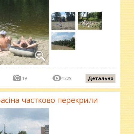
Детально
19
1229
асіна частково перекрили