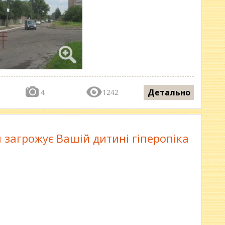
Детально
4
1242
 загрожує Вашій дитині гіперопіка