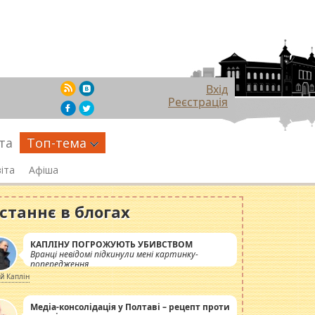
Вхід
Реєстрація
та
Топ-тема
іта
Афіша
станнє в блогах
КАПЛІНУ ПОГРОЖУЮТЬ УБИВСТВОМ
Вранці невідомі підкинули мені картинку-
попередження
ій Каплін
Медіа-консолідація у Полтаві – рецепт проти