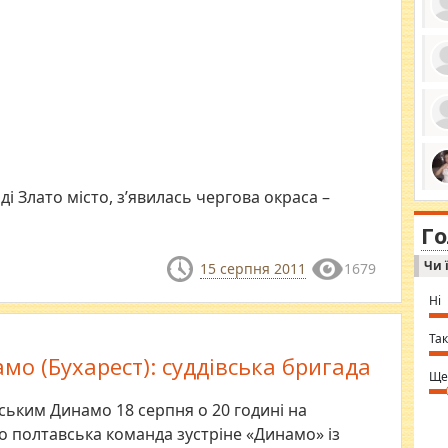
ро
се
да
ос
ін
за
тіл
ком
і Злато місто, з’явилась чергова окраса –
bea
ми
tha
на
nig
Г
по
in 
Sol
Чи 
Ind
15 серпня 2011
1679
gir
bod
Ні
alw
Mir
you
Так
⇒ 
мо (Бухарест): суддівська бригада
Ще
нським Динамо 18 серпня о 20 годині на
го полтавська команда зустріне «Динамо» із