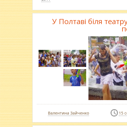
У Полтаві біля теат
п
Валентина Зайченко
15 