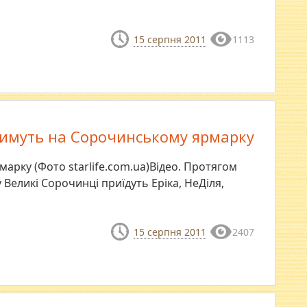
15 серпня 2011
1113
атимуть на Сорочинському ярмарку
арку (Фото starlife.com.ua)Відео. Протягом
Великі Сорочинці приїдуть Еріка, НеДіля,
15 серпня 2011
2407