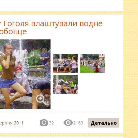
ру Гоголя влаштували водне
обоїще
Детально
серпня 2011
32
2163