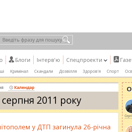
о
Блоги
Інтерв'ю
Спецпроекти
Газе
ші
Кримінал
Скандали
Дозвілля
Здоров'я
Спорт
Осв
О
ня
Календар
 серпня 2011 року
Серг
літополем у ДТП загинула 26-річна