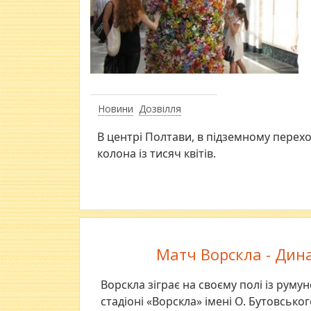
Новини
Дозвілля
В центрі Полтави, в підземному переход
колона із тисяч квітів.
Матч Ворскла - Дина
Ворскла зіграє на своєму полі із руму
стадіоні «Ворскла» імені О. Бутовсько