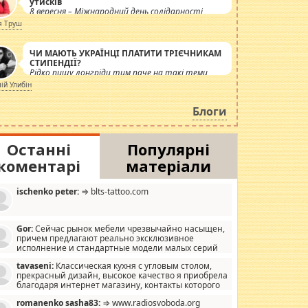
утисків
8 вересня – Міжнародний день солідарності
журналістів.
я Труш
ЧИ МАЮТЬ УКРАЇНЦІ ПЛАТИТИ ТРІЄЧНИКАМ
СТИПЕНДІЇ?
Рідко пишу лонгріди тим паче на такі теми,
але вже просто дістало! Обурюють сьогоднішні
лій Улибін
інсенуації навколо стипендіального питання.
Штучно роздувається ще одна соціальна
Блоги
катастрофа.
Останні
Популярні
коментарі
матеріали
ischenko peter:
⇒ blts-tattoo.com
Gor:
Сейчас рынок мебели чрезвычайно насыщен,
причем предлагают реально эксклюзивное
исполнение и стандартные модели малых серий
хонь, пока видел отличную кухонную мебель по
tavaseni:
Классическая кухня с угловым столом,
зайну, мало походит на стандартные формы, в MebelOk,
прекрасный дизайн, высокое качество я приобрела
еативненько и что главное - со вкусом все в порядке,
благодаря интернет магазину, контакты которого
з ненужных наворотов удорожающих мебель, а это не
 можете просмотреть https://mwood.com.ua.
следний фактор.
romanenko sasha83:
⇒ www.radiosvoboda.org