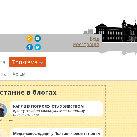
Вхід
Реєстрація
та
Топ-тема
іта
Афіша
станнє в блогах
КАПЛІНУ ПОГРОЖУЮТЬ УБИВСТВОМ
Вранці невідомі підкинули мені картинку-
попередження
ій Каплін
Медіа-консолідація у Полтаві – рецепт проти