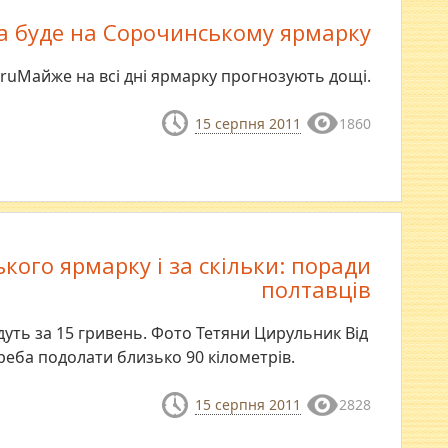
а буде на Сорочинському ярмарку
.ruМайже на всі дні ярмарку прогнозують дощі.
15 серпня 2011
1860
кого ярмарку і за скільки: поради
полтавців
уть за 15 гривень. Фото Тетяни Цирульник Від
еба подолати близько 90 кілометрів.
15 серпня 2011
2828