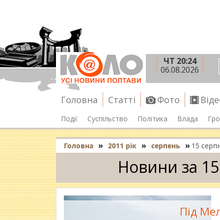
ЧТ 20:24
06.08.2026
Головна
Статті
Фото
Віде
Події
Суспільство
Політика
Влада
Гро
»
»
»
Головна
2011 рік
серпень
15 серп
Новини за 15
Під Ме