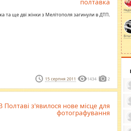
полтавка
Наді
а та ще дві жінки з Мелітополя загинули в ДТП.
Віта
15 серпня 2011
1434
2
В Полтаві з'явилося нове місце для
ку
фотографування
ди
кр
бе
вы
по