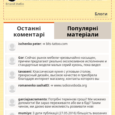
просто дістало! Обурюють сьогоднішні інсенуації
Віталій Улибін
навколо стипендіального питання. Штучно
роздувається ще одна соціальна катастрофа.
Блоги
Останні
Популярні
коментарі
матеріали
ischenko peter:
⇒ blts-tattoo.com
Gor:
Сейчас рынок мебели чрезвычайно насыщен,
причем предлагают реально эксклюзивное исполнение и
стандартные модели малых серий кухонь, пока видел
отличную кухонную мебель по дизайну, мало походит на
tavaseni:
Классическая кухня с угловым столом,
стандартные формы, в MebelOk, креативненько и что главное -
прекрасный дизайн, высокое качество я приобрела
со вкусом все в порядке, без ненужных наворотов удорожающих
благодаря интернет магазину, контакты которого вы
мебель, а это не последний фактор.
можете просмотреть https://mwood.com.ua.
romanenko sasha83:
⇒ www.radiosvoboda.org
garciajsacramento:
Потрібні термінові гроші? Ми можемо
допомогти! Ви зараз переживаєте або ви в біді? Таким
чином, ми даємо вам можливість розвивати нові
розробки. Як багата людина, я почуваю себе зобов'язаним
mumiyo:
З дати публікації (27.05.2016) більшість вказаних
допомагати людям, які намагаються дати їм шанс. Кожен