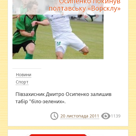
Осипенко покинув
полтавську «Ворсклу»
Новини
Спорт
Півзахисник Дмитро Осипенко залишив
табір "біло-зелених».
20 листопада 2011
1139