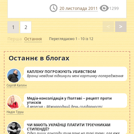
20 листопада 2011
1299
<
>
1
2
Перша
Остання
Переглядаємо 1 - 10 із 12
Останнє в блогах
КАПЛІНУ ПОГРОЖУЮТЬ УБИВСТВОМ
Вранці невідомі підкинули мені картинку-попередження
Сергій Каплін
Медіа-консолідація у Полтаві – рецепт проти
утисків
8 вересня – Міжнародний день солідарності
журналістів.
Надія Труш
ЧИ МАЮТЬ УКРАЇНЦІ ПЛАТИТИ ТРІЄЧНИКАМ
СТИПЕНДІЇ?
Рідко пишу лонгріди тим паче на такі теми, але вже