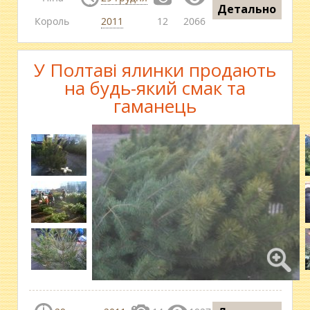
Детально
Король
2011
12
2066
У Полтаві ялинки продають
на будь-який смак та
гаманець