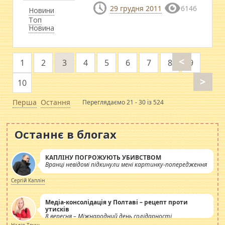
29 грудня 2011
6146
Новини
Топ
Новина
<
1
2
3
4
5
6
7
8
9
>
10
Перша
Остання
Переглядаємо 21 - 30 із 524
Останнє в блогах
КАПЛІНУ ПОГРОЖУЮТЬ УБИВСТВОМ
Вранці невідомі підкинули мені картинку-попередження
Сергій Каплін
Медіа-консолідація у Полтаві – рецепт проти
утисків
8 вересня – Міжнародний день солідарності
журналістів.