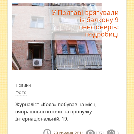
У Полтаві врятували
із балкону 9
пенсіонерів:
подробиці
Новини
Фото
Журналіст «Кола» побував на місці
вчорашньої пожежі на провулку
Інтернаціональній, 19.
29 грудня 2011
1371
3