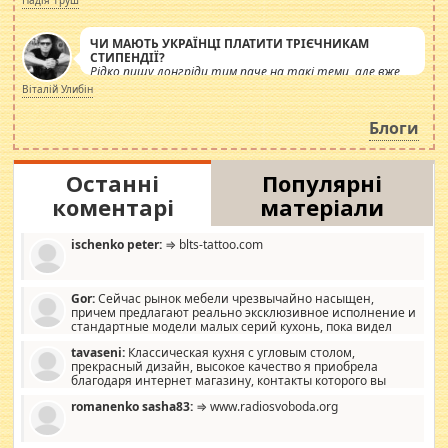
Надія Труш
ЧИ МАЮТЬ УКРАЇНЦІ ПЛАТИТИ ТРІЄЧНИКАМ
СТИПЕНДІЇ?
Рідко пишу лонгріди тим паче на такі теми, але вже
просто дістало! Обурюють сьогоднішні інсенуації
Віталій Улибін
навколо стипендіального питання. Штучно
роздувається ще одна соціальна катастрофа.
Блоги
Останні
Популярні
коментарі
матеріали
ischenko peter:
⇒ blts-tattoo.com
Gor:
Сейчас рынок мебели чрезвычайно насыщен,
причем предлагают реально эксклюзивное исполнение и
стандартные модели малых серий кухонь, пока видел
отличную кухонную мебель по дизайну, мало походит на
tavaseni:
Классическая кухня с угловым столом,
стандартные формы, в MebelOk, креативненько и что главное -
прекрасный дизайн, высокое качество я приобрела
со вкусом все в порядке, без ненужных наворотов удорожающих
благодаря интернет магазину, контакты которого вы
мебель, а это не последний фактор.
можете просмотреть https://mwood.com.ua.
romanenko sasha83:
⇒ www.radiosvoboda.org