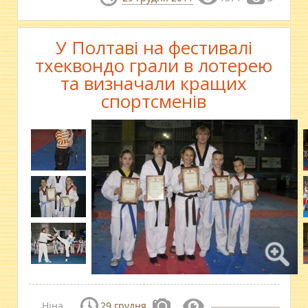
У Полтаві на фестивалі
тхеквондо грали в лотерею
та визначали кращих
спортсменів
Ніна
29 грудня