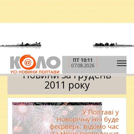
ПТ 10:11
»
»
Головна
2011 рік
грудень
Календар
07.08.2026
Новини за грудень
2011 року
У Полтаві у
Новорічну ніч буде
феєрверк: відомо час
та місце проведення