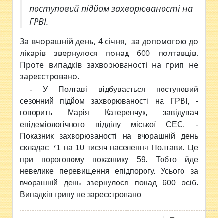
поступовий підйом захворюваності на
ГРВІ.
За вчорашній день, 4 січня, за допомогою до
лікарів звернулося понад 600 полтавців.
Проте випадків захворюваності на грип не
зареєстровано.
- У Полтаві відбувається поступовий
сезонний підйом захворюваності на ГРВІ, -
говорить Марія Катеренчук, завідувач
епідеміологічного відділу міської СЕС. -
Показник захворюваності на вчорашній день
складає 71 на 10 тисяч населення Полтави. Це
при пороговому показнику 59. Тобто йде
невелике перевищення епідпорогу. Усього за
вчорашній день звернулося понад 600 осіб.
Випадків грипу не зареєстровано