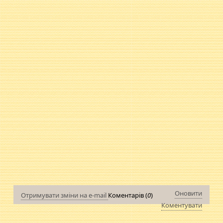
Оновити
Отримувати зміни на e-mail
Коментарів (
0
)
Коментувати