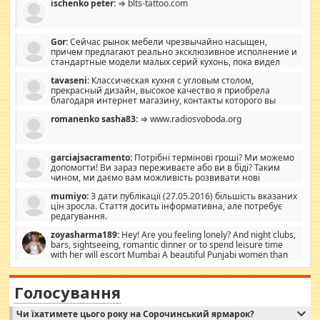
ischenko peter:
⇒ blts-tattoo.com
Gor:
Сейчас рынок мебели чрезвычайно насыщен,
причем предлагают реально эксклюзивное исполнение и
стандартные модели малых серий кухонь, пока видел
отличную кухонную мебель по дизайну, мало походит на
tavaseni:
Классическая кухня с угловым столом,
стандартные формы, в MebelOk, креативненько и что главное -
прекрасный дизайн, высокое качество я приобрела
со вкусом все в порядке, без ненужных наворотов удорожающих
благодаря интернет магазину, контакты которого вы
мебель, а это не последний фактор.
можете просмотреть https://mwood.com.ua.
romanenko sasha83:
⇒ www.radiosvoboda.org
garciajsacramento:
Потрібні термінові гроші? Ми можемо
допомогти! Ви зараз переживаєте або ви в біді? Таким
чином, ми даємо вам можливість розвивати нові
розробки. Як багата людина, я почуваю себе зобов'язаним
mumiyo:
З дати публікації (27.05.2016) більшість вказаних
допомагати людям, які намагаються дати їм шанс. Кожен
цін зросла. Стаття досить інформативна, але потребує
заслуговує на другий шанс, і, оскільки влада не зможе, вони
редагування.
повинні приймати від інших. Для нас нема багато суми, і зрілість
ми визначаємо за взаємною згодою. Ні сюрпризів, ні додаткових
zoyasharma189:
Hey! Are you feeling lonely? And night clubs,
витрат, а тільки узгоджених сум і нічого іншого. Не чекайте і не
bars, sightseeing, romantic dinner or to spend leisure time
коментуйте цей пост. Введіть суму, яку ви хочете подати, і ми
with her will escort Mumbai A beautiful Punjabi women than
зв'яжемося з вами з усіма варіантами. зв'яжіться з нами
sexy escort companion in arms that you guys feel like 5 star luxury
сьогодні на garciajsacramento@gmail.com Вам потрібні термінові
hotel had to spend the night in their search for loved solitaire free
гроші? Ми можемо допомогти!
maintenance stops in Mumbai. Here we offer fair and very attractive
Голосування
woman "Love Solitaire" beautiful figure and shapely body shapes.
Independent escort in Mumbai, truthful, friendly and cheerful girl.
Чи їхатимете цього року на Сорочинський ярмарок?
WhatsApp via an easily can see the latest pictures of her body and the