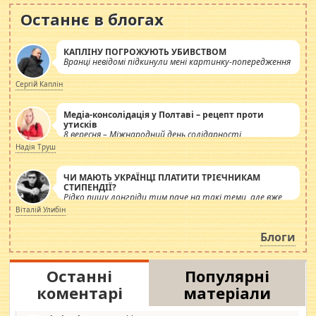
Останнє в блогах
КАПЛІНУ ПОГРОЖУЮТЬ УБИВСТВОМ
Вранці невідомі підкинули мені картинку-попередження
Сергій Каплін
Медіа-консолідація у Полтаві – рецепт проти
утисків
8 вересня – Міжнародний день солідарності
журналістів.
Надія Труш
ЧИ МАЮТЬ УКРАЇНЦІ ПЛАТИТИ ТРІЄЧНИКАМ
СТИПЕНДІЇ?
Рідко пишу лонгріди тим паче на такі теми, але вже
просто дістало! Обурюють сьогоднішні інсенуації
Віталій Улибін
навколо стипендіального питання. Штучно
роздувається ще одна соціальна катастрофа.
Блоги
Останні
Популярні
коментарі
матеріали