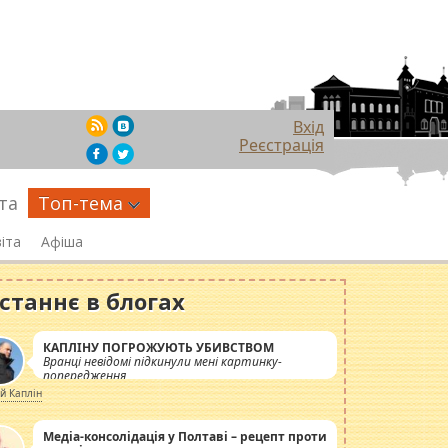
Вхід
Реєстрація
та
Топ-тема
іта
Афіша
станнє в блогах
КАПЛІНУ ПОГРОЖУЮТЬ УБИВСТВОМ
Вранці невідомі підкинули мені картинку-
попередження
ій Каплін
Медіа-консолідація у Полтаві – рецепт проти