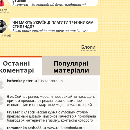
утисків
8 вересня – Міжнародний день солідарності
журналістів.
я Труш
ЧИ МАЮТЬ УКРАЇНЦІ ПЛАТИТИ ТРІЄЧНИКАМ
СТИПЕНДІЇ?
Рідко пишу лонгріди тим паче на такі теми,
але вже просто дістало! Обурюють сьогоднішні
лій Улибін
інсенуації навколо стипендіального питання.
Штучно роздувається ще одна соціальна
Блоги
катастрофа.
Останні
Популярні
коментарі
матеріали
ischenko peter:
⇒ blts-tattoo.com
Gor:
Сейчас рынок мебели чрезвычайно насыщен,
причем предлагают реально эксклюзивное
исполнение и стандартные модели малых серий
хонь, пока видел отличную кухонную мебель по
tavaseni:
Классическая кухня с угловым столом,
зайну, мало походит на стандартные формы, в MebelOk,
прекрасный дизайн, высокое качество я приобрела
еативненько и что главное - со вкусом все в порядке,
благодаря интернет магазину, контакты которого
з ненужных наворотов удорожающих мебель, а это не
 можете просмотреть https://mwood.com.ua.
следний фактор.
romanenko sasha83:
⇒ www.radiosvoboda.org