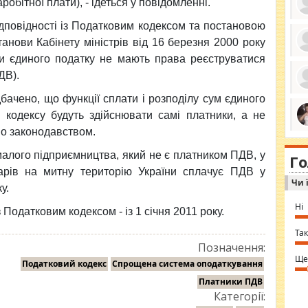
обітної плати), - ідеться у повідомленні.
ідповідності із Податковим кодексом та постановою
нови Кабінету міністрів від 16 березня 2000 року
ки єдиного податку не мають права реєструватися
ро
се
ДВ).
да
ос
чено, що функції сплати і розподілу сум єдиного
ін
за
 кодексу будуть здійснювати самі платники, а не
тіл
ком
но законодавством.
bea
ми
tha
на
nig
т малого підприємництва, який не є платником ПДВ, у
Г
по
in 
варів на митну територію України сплачує ПДВ у
Sol
Чи 
Ind
у.
gir
bod
Ні
Податковим кодексом - із 1 січня 2011 року.
alw
Mir
you
Так
⇒ 
Позначення:
Ще
Податковий кодекс
Спрощена система оподаткування
Платники ПДВ
Категорії: