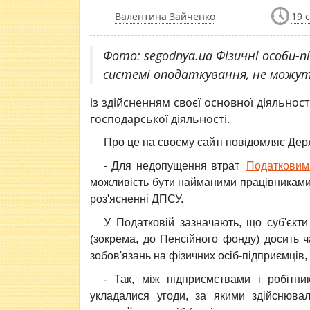
Валентина Зайченко
19 
Фото: segodnya.ua Фізичні особи-п
системі оподаткування, не можу
із здійсненням своєї основної діяльно
господарської діяльності.
Про це на своєму сайті повідомляє Де
- Для недопущення втрат
Податковим
можливість бути найманими працівниками в
роз'ясненні ДПСУ.
У Податковій зазначають, що суб'єкти 
(зокрема, до Пенсійного фонду) досить 
зобов'язань на фізичних осіб-підприємців
- Так, між підприємствами і робітни
укладалися угоди, за якими здійснювал