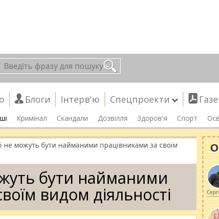
о
Блоги
Інтерв'ю
Спецпроекти
Газе
ші
Кримінал
Скандали
Дозвілля
Здоров'я
Спорт
Осв
О
 не можуть бути найманими працівниками за своїм
жуть бути найманими
своїм видом діяльності
Серг