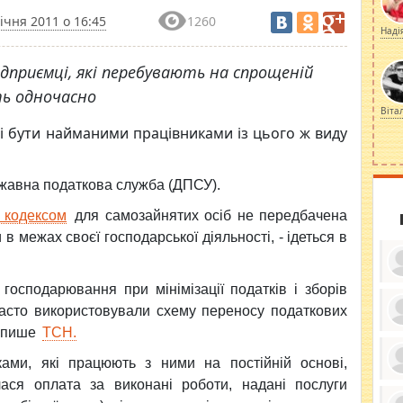
січня 2011 о 16:45
1260
Наді
ідприємці, які перебувають на спрощеній
ть одночасно
Віта
сті бути найманими працівниками із цього ж виду
ржавна податкова служба (ДПСУ).
 кодексом
для самозайнятих осіб не передбачена
 межах своєї господарської діяльності, - ідеться в
господарювання при мінімізації податків і зборів
часто використовували схему переносу податкових
, пише
ТСН.
ку
ди
кр
ками, які працюють з ними на постійній основі,
бе
ася оплата за виконані роботи, надані послуги
вы
по