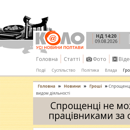
НД 14:20
09.08.2026
Головна
Статті
Фото
Віде
Події
Суспільство
Політика
Влада
Гро
»
»
»
Головна
Новини
Гроші
Спрощенці
видом діяльності
Спрощенці не мо
працівниками за 