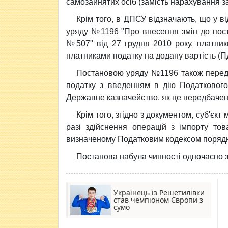
самозайнятих осіб (замість нарахування зар
Крім того, в ДПСУ відзначають, що у в
уряду №1196 "Про внесення змін до поста
№507" від 27 грудня 2010 року, платни
платниками податку на додану вартість (П
Постановою уряду №1196 також передба
податку з введенням в дію Податкового
Державне казначейство, як це передбаче
Крім того, згідно з документом, суб'єк
разі здійснення операцій з імпорту то
визначеному Податковим кодексом порядк
Постанова набула чинності одночасно з 
Українець із Решетилівки
став чемпіоном Європи з
сумо