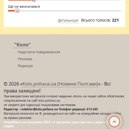
Ще не визначився
16
Всього голосів:
221
Детальніше
"Коло"
Надіслати повідомлення
Реклама
Редакція
© 2026 «
Kolo.poltava.ua (Новини Полтави)
» - Всі
права захищені!
При використанні матеріалів інтернет-видання «Коло» на інших сайтах обов’язкове
гіперпосилання на сайт kolo.poltava.ua,
не закрите для індексації пошуковими системами.
Редактор - redaktor@kolo.poltava.ua Телефон редакції: 613-245
Матеріали позначені як ®, розміщуються на сайті на комерційних засадах, тобто
на правах реклами.
Розроблено за підтримки IREX та програми партнерства у галузі мас-медіа
(UMPP)