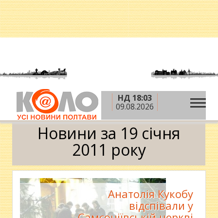
НД 18:03
»
»
»
Головна
2011 рік
січень
19 січня
09.08.2026
Календар
Новини за 19 січня
2011 року
Анатолія Кукобу
відспівали у
Самсоніївській церкві