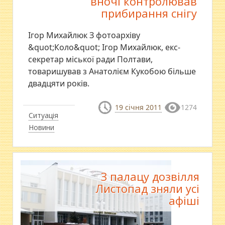
вночі контролював
прибирання снігу
Ігор Михайлюк З фотоархіву
&quot;Коло&quot; Ігор Михайлюк, екс-
секретар міської ради Полтави,
товаришував з Анатолієм Кукобою більше
двадцяти років.
19 січня 2011
1274
Ситуація
Новини
З палацу дозвілля
Листопад зняли усі
афіші