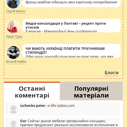
Вранці невідомі підкинули мені картинку-попередження
Сергій Каплін
Медіа-консолідація у Полтаві – рецепт проти
утисків
8 вересня – Міжнародний день солідарності
журналістів.
Надія Труш
ЧИ МАЮТЬ УКРАЇНЦІ ПЛАТИТИ ТРІЄЧНИКАМ
СТИПЕНДІЇ?
Рідко пишу лонгріди тим паче на такі теми, але вже
просто дістало! Обурюють сьогоднішні інсенуації
Віталій Улибін
навколо стипендіального питання. Штучно
роздувається ще одна соціальна катастрофа.
Блоги
Останні
Популярні
коментарі
матеріали
ischenko peter:
⇒ blts-tattoo.com
Gor:
Сейчас рынок мебели чрезвычайно насыщен,
причем предлагают реально эксклюзивное исполнение и