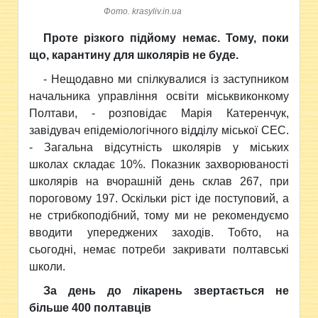
Фото. krasyliv.in.ua
Проте різкого підйому немає. Тому, поки
що, карантину для школярів не буде.
- Нещодавно ми спілкувалися із заступником
начальника управління освіти міськвиконкому
Полтави, - розповідає Марія Катеренчук,
завідувач епідеміологічного відділу міської СЕС.
- Загальна відсутність школярів у міських
школах складає 10%. Показник захворюваності
школярів на вчорашній день склав 267, при
пороговому 197. Оскільки ріст іде поступовий, а
не стрибкоподібний, тому ми не рекомендуємо
вводити упереджених заходів. Тобто, на
сьогодні, немає потреби закривати полтавські
школи.
За день до лікарень звертається не
більше 400 полтавців