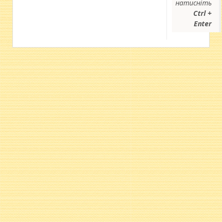
натисніть
Ctrl +
Enter