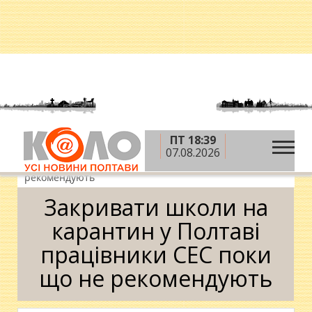
ПТ 18:39
»
»
Головна
Новини
Закривати школи на
07.08.2026
карантин у Полтаві працівники СЕС поки що не
рекомендують
Закривати школи на
карантин у Полтаві
працівники СЕС поки
що не рекомендують