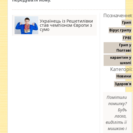
Позначення:
Українець із Решетилівки
Грип
став чемпіоном Європи з
сумо
Вірус грипу
ГРВІ
Грип у
Полтаві
карантин у
школі
Категорії:
Новини
Здоров'я
Помітили
помилку?
Будь
ласка,
виділіть її
мишкою і