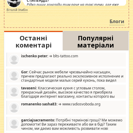
СТИПЕНДІЇ?
Рідко пишу лонгріди тим паче на такі теми, але вже
просто дістало! Обурюють сьогоднішні інсенуації
Віталій Улибін
навколо стипендіального питання. Штучно
роздувається ще одна соціальна катастрофа.
Блоги
Останні
Популярні
коментарі
матеріали
ischenko peter:
⇒ blts-tattoo.com
Gor:
Сейчас рынок мебели чрезвычайно насыщен,
причем предлагают реально эксклюзивное исполнение и
стандартные модели малых серий кухонь, пока видел
отличную кухонную мебель по дизайну, мало походит на
tavaseni:
Классическая кухня с угловым столом,
стандартные формы, в MebelOk, креативненько и что главное -
прекрасный дизайн, высокое качество я приобрела
со вкусом все в порядке, без ненужных наворотов удорожающих
благодаря интернет магазину, контакты которого вы
мебель, а это не последний фактор.
можете просмотреть https://mwood.com.ua.
romanenko sasha83:
⇒ www.radiosvoboda.org
garciajsacramento:
Потрібні термінові гроші? Ми можемо
допомогти! Ви зараз переживаєте або ви в біді? Таким
чином, ми даємо вам можливість розвивати нові
розробки. Як багата людина, я почуваю себе зобов'язаним