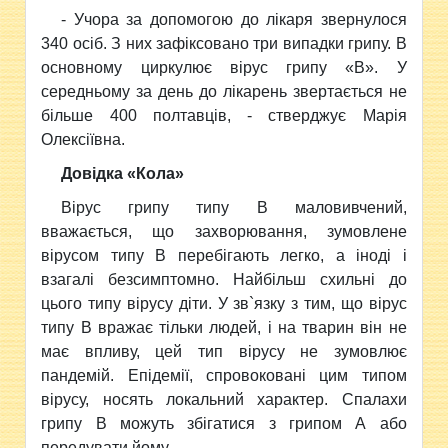
- Учора за допомогою до лікаря звернулося
340 осіб. З них зафіксовано три випадки грипу. В
основному циркулює вірус грипу «В». У
середньому за день до лікарень звертається не
більше 400 полтавців, - стверджує Марія
Олексіївна.
Довідка «Кола»
Вірус грипу типу В маловивчений,
вважається, що захворювання, зумовлене
вірусом типу В перебігають легко, а іноді і
взагалі безсимптомно. Найбільш схильні до
цього типу вірусу діти. У зв`язку з тим, що вірус
типу В вражає тільки людей, і на тварин він не
має впливу, цей тип вірусу не зумовлює
пандемій. Епідемії, спровоковані цим типом
вірусу, носять локальний характер. Спалахи
грипу В можуть збігатися з грипом А або
передувати йому.