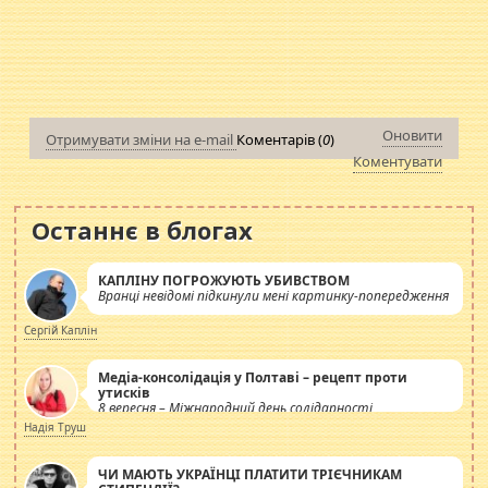
Оновити
Отримувати зміни на e-mail
Коментарів (
0
)
Коментувати
Останнє в блогах
КАПЛІНУ ПОГРОЖУЮТЬ УБИВСТВОМ
Вранці невідомі підкинули мені картинку-попередження
Сергій Каплін
Медіа-консолідація у Полтаві – рецепт проти
утисків
8 вересня – Міжнародний день солідарності
журналістів.
Надія Труш
ЧИ МАЮТЬ УКРАЇНЦІ ПЛАТИТИ ТРІЄЧНИКАМ