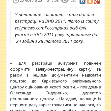
25 лютого 2011 о 17:58
1287
У полтавців залишилося три дні для
реєстрації на ЗНО 2011. Фото із сайту
volynnews.comРеєстрація осіб для
участі в ЗНО 2011 року триватиме до
24 години 28 лютого 2011 року.
– Для реєстрації абітурієнт повинен
оформити заяву-реєстраційну картку та
разом з іншими документами надіслати
поштою до Харківського регіонального
центру оцінювання якості освіти, – повідомив
Олександр Сидоренко, директор
регіонального центру. – Нагадаю, що якщо із
першого разу зареєструватися не вдалося, то
учасник має змогу пройти повторно