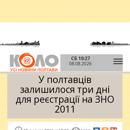
СБ 10:27
»
»
Головна
Новини
У полтавців залишилося три
08.08.2026
дні для реєстрації на ЗНО 2011
У полтавців
залишилося три дні
для реєстрації на ЗНО
2011