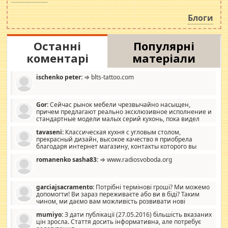
навколо стипендіального питання. Штучно
роздувається ще одна соціальна катастрофа.
Блоги
Останні
Популярні
коментарі
матеріали
ischenko peter:
⇒ blts-tattoo.com
Gor:
Сейчас рынок мебели чрезвычайно насыщен,
причем предлагают реально эксклюзивное исполнение и
стандартные модели малых серий кухонь, пока видел
отличную кухонную мебель по дизайну, мало походит на
tavaseni:
Классическая кухня с угловым столом,
стандартные формы, в MebelOk, креативненько и что главное -
прекрасный дизайн, высокое качество я приобрела
со вкусом все в порядке, без ненужных наворотов удорожающих
благодаря интернет магазину, контакты которого вы
мебель, а это не последний фактор.
можете просмотреть https://mwood.com.ua.
romanenko sasha83:
⇒ www.radiosvoboda.org
garciajsacramento:
Потрібні термінові гроші? Ми можемо
допомогти! Ви зараз переживаєте або ви в біді? Таким
чином, ми даємо вам можливість розвивати нові
розробки. Як багата людина, я почуваю себе зобов'язаним
mumiyo:
З дати публікації (27.05.2016) більшість вказаних
допомагати людям, які намагаються дати їм шанс. Кожен
цін зросла. Стаття досить інформативна, але потребує
заслуговує на другий шанс, і, оскільки влада не зможе, вони