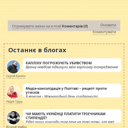
Оновити
Отримувати зміни на e-mail
Коментарів (
0
)
Коментувати
Останнє в блогах
КАПЛІНУ ПОГРОЖУЮТЬ УБИВСТВОМ
Вранці невідомі підкинули мені картинку-попередження
Сергій Каплін
Медіа-консолідація у Полтаві – рецепт проти
утисків
8 вересня – Міжнародний день солідарності
журналістів.
Надія Труш
ЧИ МАЮТЬ УКРАЇНЦІ ПЛАТИТИ ТРІЄЧНИКАМ
СТИПЕНДІЇ?
Рідко пишу лонгріди тим паче на такі теми, але вже
просто дістало! Обурюють сьогоднішні інсенуації
Віталій Улибін