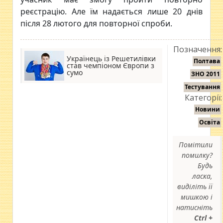
реєстрацію. Але їм надається лише 20 днів
після 28 лютого для повторної спроби.
Позначення:
Українець із Решетилівки
Полтава
став чемпіоном Європи з
сумо
ЗНО 2011
Тестування
Категорії:
Новини
Освіта
Помітили
помилку?
Будь
ласка,
виділіть її
мишкою і
натисніть
Ctrl +