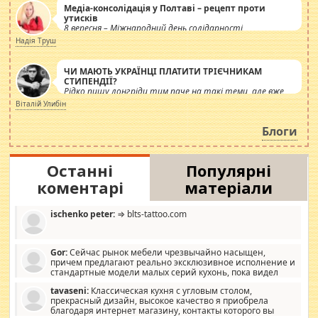
Медіа-консолідація у Полтаві – рецепт проти
утисків
8 вересня – Міжнародний день солідарності
журналістів.
Надія Труш
ЧИ МАЮТЬ УКРАЇНЦІ ПЛАТИТИ ТРІЄЧНИКАМ
СТИПЕНДІЇ?
Рідко пишу лонгріди тим паче на такі теми, але вже
просто дістало! Обурюють сьогоднішні інсенуації
Віталій Улибін
навколо стипендіального питання. Штучно
роздувається ще одна соціальна катастрофа.
Блоги
Останні
Популярні
коментарі
матеріали
ischenko peter:
⇒ blts-tattoo.com
Gor:
Сейчас рынок мебели чрезвычайно насыщен,
причем предлагают реально эксклюзивное исполнение и
стандартные модели малых серий кухонь, пока видел
отличную кухонную мебель по дизайну, мало походит на
tavaseni:
Классическая кухня с угловым столом,
стандартные формы, в MebelOk, креативненько и что главное -
прекрасный дизайн, высокое качество я приобрела
со вкусом все в порядке, без ненужных наворотов удорожающих
благодаря интернет магазину, контакты которого вы
мебель, а это не последний фактор.