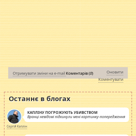
Оновити
Отримувати зміни на e-mail
Коментарів (
0
)
Коментувати
Останнє в блогах
КАПЛІНУ ПОГРОЖУЮТЬ УБИВСТВОМ
Вранці невідомі підкинули мені картинку-попередження
Сергій Каплін