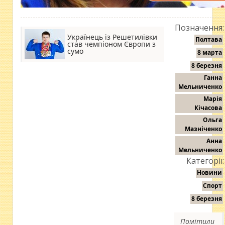
Позначення:
Українець із Решетилівки
Полтава
став чемпіоном Європи з
сумо
8 марта
8 березня
Ганна
Мельниченко
Марія
Кічасова
Ольга
Мазніченко
Анна
Мельниченко
Категорії:
Новини
Спорт
8 березня
Помітили