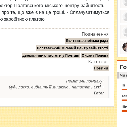
ектор Полтавського міського центру зайнятості. -
 про те, що вже є на це гроші. - Оплачуватимуться
ною заробітною платою.
ро
се
да
Позначення:
ос
Полтавська міська рада
ін
за
Полтавський міський центр зайнятості
тіл
ком
двомісячник чистоти у Полтаві
Оксана Попова
bea
ми
tha
Категорії:
на
nig
Г
по
in 
Новини
Sol
Чи 
Ind
gir
Помітили помилку?
bod
Ні
Будь ласка, виділіть її мишкою і натисніть
Ctrl +
alw
Mir
Enter
you
Так
⇒ 
Ще