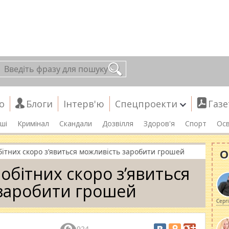
о
Блоги
Інтерв'ю
Спецпроекти
Газе
ші
Кримінал
Скандали
Дозвілля
Здоров'я
Спорт
Осв
О
бітних скоро з’явиться можливість заробити грошей
обітних скоро з’явиться
заробити грошей
Серг
924