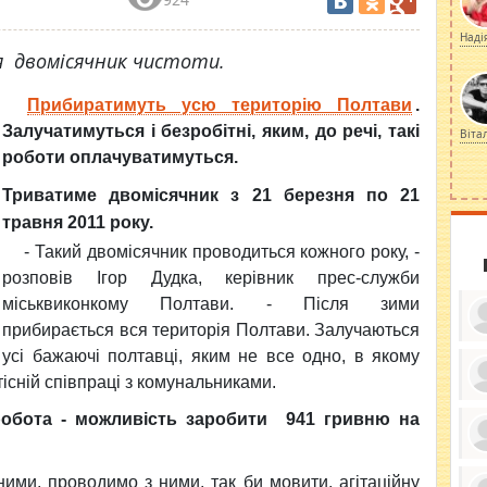
Наді
я двомісячник чистоти.
Прибиратимуть усю територію Полтави
.
Залучатимуться і безробітні, яким, до речі, такі
Віта
роботи оплачуватимуться.
Триватиме двомісячник з 21 березня по 21
травня 2011 року.
- Такий двомісячник проводиться кожного року, -
розповів Ігор Дудка, керівник прес-служби
міськвиконкому Полтави. - Після зими
прибирається вся територія Полтави. Залучаються
усі бажаючі полтавці, яким не все одно, в якому
тісній співпраці з комунальниками.
ку
робота - можливість заробити 941 гривню на
ди
кр
бе
вы
по
ими, проводимо з ними, так би мовити, агітаційну