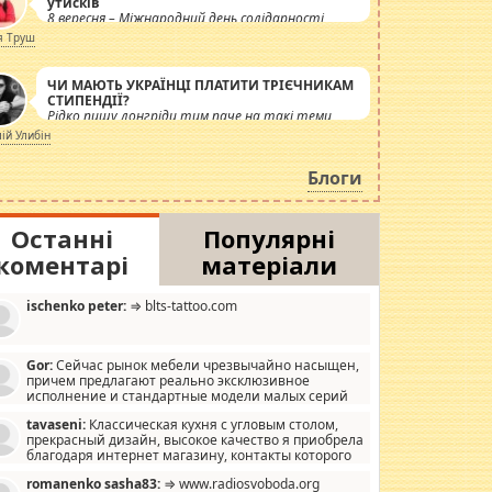
утисків
8 вересня – Міжнародний день солідарності
журналістів.
я Труш
ЧИ МАЮТЬ УКРАЇНЦІ ПЛАТИТИ ТРІЄЧНИКАМ
СТИПЕНДІЇ?
Рідко пишу лонгріди тим паче на такі теми,
але вже просто дістало! Обурюють сьогоднішні
лій Улибін
інсенуації навколо стипендіального питання.
Штучно роздувається ще одна соціальна
Блоги
катастрофа.
Останні
Популярні
коментарі
матеріали
ischenko peter:
⇒ blts-tattoo.com
Gor:
Сейчас рынок мебели чрезвычайно насыщен,
причем предлагают реально эксклюзивное
исполнение и стандартные модели малых серий
хонь, пока видел отличную кухонную мебель по
tavaseni:
Классическая кухня с угловым столом,
зайну, мало походит на стандартные формы, в MebelOk,
прекрасный дизайн, высокое качество я приобрела
еативненько и что главное - со вкусом все в порядке,
благодаря интернет магазину, контакты которого
з ненужных наворотов удорожающих мебель, а это не
 можете просмотреть https://mwood.com.ua.
следний фактор.
romanenko sasha83:
⇒ www.radiosvoboda.org