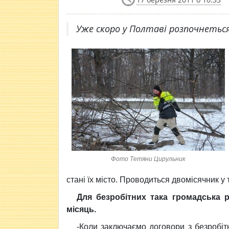
Уже скоро у Полтаві розпочнетьс
Фото Тетяни Цирульник
стані їх місто. Проводиться двомісячник у 
Для безробітних така громадська 
місяць.
-Коли заключаємо договори з безробітн