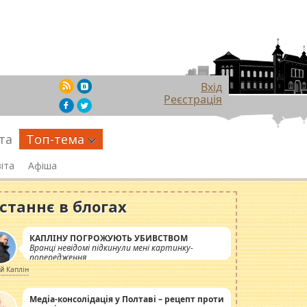
Вхід
Реєстрація
та
Топ-тема
іта
Афіша
станнє в блогах
КАПЛІНУ ПОГРОЖУЮТЬ УБИВСТВОМ
Вранці невідомі підкинули мені картинку-
попередження
ій Каплін
Медіа-консолідація у Полтаві – рецепт проти