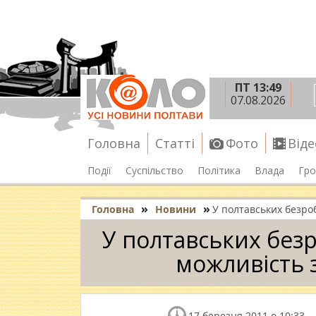
ПТ 13:49
07.08.2026
Головна
Статті
Фото
Віде
Події
Суспільство
Політика
Влада
Гро
»
»
Головна
Новини
У полтавських безро
У полтавських безр
можливість 
17 березня 2011 о 10:33