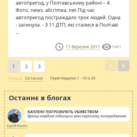
автопригод, у Полтавському районі – 4.
Фото. news. allcrimea. net Під час
автопригод постраждало троє людей. Одна
- загинула. - З 11 ДТП, які сталися в Полтаві
...
17 березня 2011
1461
<
>
1
2
3
Перша
Остання
Переглядаємо 1 - 10 із 26
Останнє в блогах
КАПЛІНУ ПОГРОЖУЮТЬ УБИВСТВОМ
Вранці невідомі підкинули мені картинку-попередження
Сергій Каплін