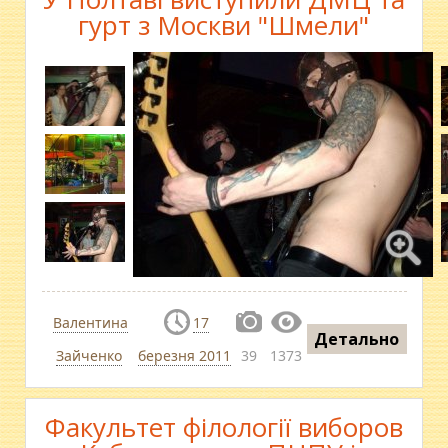
гурт з Москви "Шмели"
Валентина
17
Детально
Зайченко
березня 2011
39
1373
Факультет філології виборов