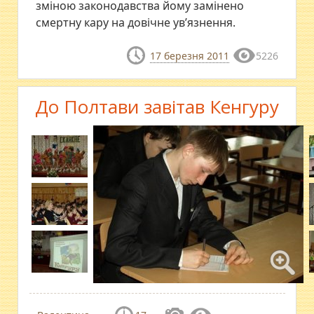
зміною законодавства йому замінено
смертну кару на довічне ув’язнення.
17 березня 2011
5226
До Полтави завітав Кенгуру