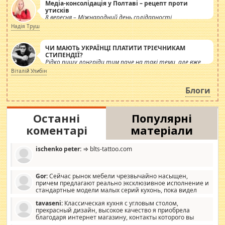
Медіа-консолідація у Полтаві – рецепт проти
утисків
8 вересня – Міжнародний день солідарності
журналістів.
Надія Труш
ЧИ МАЮТЬ УКРАЇНЦІ ПЛАТИТИ ТРІЄЧНИКАМ
СТИПЕНДІЇ?
Рідко пишу лонгріди тим паче на такі теми, але вже
просто дістало! Обурюють сьогоднішні інсенуації
Віталій Улибін
навколо стипендіального питання. Штучно
роздувається ще одна соціальна катастрофа.
Блоги
Останні
Популярні
коментарі
матеріали
ischenko peter:
⇒ blts-tattoo.com
Gor:
Сейчас рынок мебели чрезвычайно насыщен,
причем предлагают реально эксклюзивное исполнение и
стандартные модели малых серий кухонь, пока видел
отличную кухонную мебель по дизайну, мало походит на
tavaseni:
Классическая кухня с угловым столом,
стандартные формы, в MebelOk, креативненько и что главное -
прекрасный дизайн, высокое качество я приобрела
со вкусом все в порядке, без ненужных наворотов удорожающих
благодаря интернет магазину, контакты которого вы
мебель, а это не последний фактор.
можете просмотреть https://mwood.com.ua.