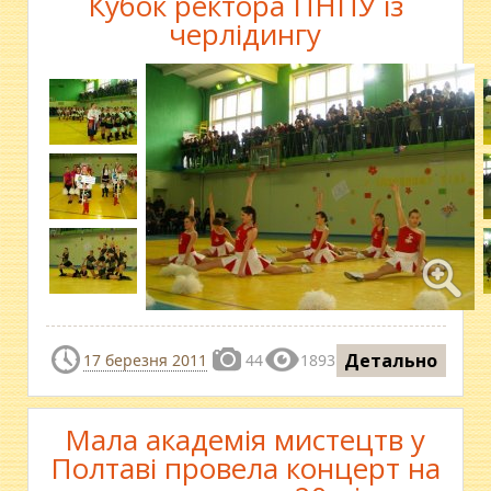
Кубок ректора ПНПУ із
черлідингу
Детально
17 березня 2011
44
1893
Мала академія мистецтв у
Полтаві провела концерт на