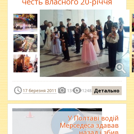
честь власного 20-річчя
Детально
17 березня 2011
13
1248
У Полтаві водій
Мерседеса здавав
назад і збив