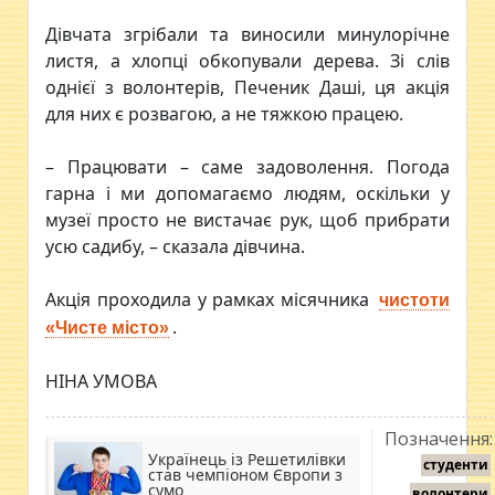
Дівчата згрібали та виносили минулорічне
листя, а хлопці обкопували дерева. Зі слів
однієї з волонтерів, Печеник Даші, ця акція
для них є розвагою, а не тяжкою працею.
– Працювати – саме задоволення. Погода
гарна і ми допомагаємо людям, оскільки у
музеї просто не вистачає рук, щоб прибрати
усю садибу, – сказала дівчина.
Акція проходила у рамках місячника
чистоти
.
«Чисте місто»
НІНА УМОВА
Позначення:
Українець із Решетилівки
студенти
став чемпіоном Європи з
сумо
волонтери