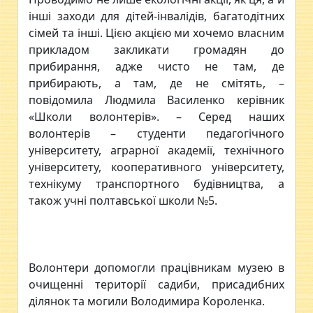
інші заходи для дітей-інвалідів, багатодітних
сімей та інші. Цією акцією ми хочемо власним
прикладом закликати громадян до
прибирання, адже чисто не там, де
прибирають, а там, де не смітять, –
повідомила Людмила Василенко керівник
«Школи волонтерів». – Серед наших
волонтерів – студенти педагогічного
університету, аграрної академії, технічного
університету, кооперативного університету,
технікуму транспортного будівництва, а
також учні полтавської школи №5.
Волонтери допомогли працівникам музею в
очищенні території садиби, присадибних
ділянок та могили Володимира Короленка.