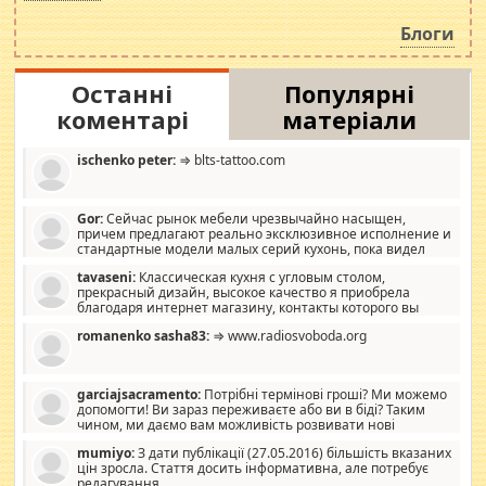
навколо стипендіального питання. Штучно
роздувається ще одна соціальна катастрофа.
Блоги
Останні
Популярні
коментарі
матеріали
ischenko peter:
⇒ blts-tattoo.com
Gor:
Сейчас рынок мебели чрезвычайно насыщен,
причем предлагают реально эксклюзивное исполнение и
стандартные модели малых серий кухонь, пока видел
отличную кухонную мебель по дизайну, мало походит на
tavaseni:
Классическая кухня с угловым столом,
стандартные формы, в MebelOk, креативненько и что главное -
прекрасный дизайн, высокое качество я приобрела
со вкусом все в порядке, без ненужных наворотов удорожающих
благодаря интернет магазину, контакты которого вы
мебель, а это не последний фактор.
можете просмотреть https://mwood.com.ua.
romanenko sasha83:
⇒ www.radiosvoboda.org
garciajsacramento:
Потрібні термінові гроші? Ми можемо
допомогти! Ви зараз переживаєте або ви в біді? Таким
чином, ми даємо вам можливість розвивати нові
розробки. Як багата людина, я почуваю себе зобов'язаним
mumiyo:
З дати публікації (27.05.2016) більшість вказаних
допомагати людям, які намагаються дати їм шанс. Кожен
цін зросла. Стаття досить інформативна, але потребує
заслуговує на другий шанс, і, оскільки влада не зможе, вони
редагування.
повинні приймати від інших. Для нас нема багато суми, і зрілість