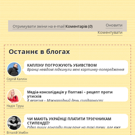
Оновити
Отримувати зміни на e-mail
Коментарів (
0
)
Коментувати
Останнє в блогах
КАПЛІНУ ПОГРОЖУЮТЬ УБИВСТВОМ
Вранці невідомі підкинули мені картинку-попередження
Сергій Каплін
Медіа-консолідація у Полтаві – рецепт проти
утисків
8 вересня – Міжнародний день солідарності
журналістів.
Надія Труш
ЧИ МАЮТЬ УКРАЇНЦІ ПЛАТИТИ ТРІЄЧНИКАМ
СТИПЕНДІЇ?
Рідко пишу лонгріди тим паче на такі теми, але вже
просто дістало! Обурюють сьогоднішні інсенуації
Віталій Улибін