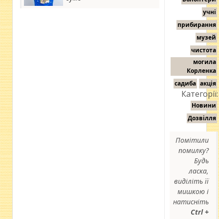
учні
прибирання
музей
чистота
могила
Корленка
садиба
акція
Категорії:
Новини
Дозвілля
Помітили
помилку?
Будь
ласка,
виділіть її
мишкою і
натисніть
Ctrl +