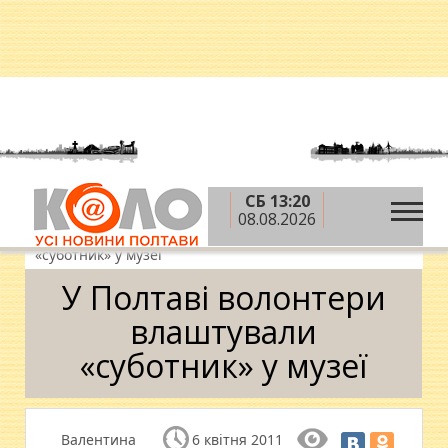
СБ 13:20
»
»
»
Головна
Новини
Відпочинок і дозвілля
08.08.2026
»
Дозвілля
У Полтаві волонтери влаштували
«суботник» у музеї
У Полтаві волонтери
влаштували
«суботник» у музеї
Валентина
6 квітня 2011