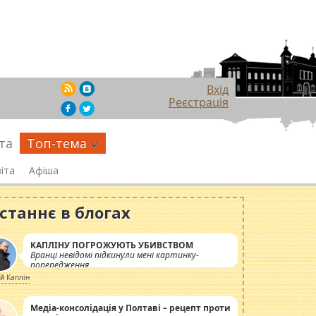
Вхід
Реєстрація
та
Топ-тема
іта
Афіша
станнє в блогах
КАПЛІНУ ПОГРОЖУЮТЬ УБИВСТВОМ
Вранці невідомі підкинули мені картинку-
попередження
ій Каплін
Медіа-консолідація у Полтаві – рецепт проти