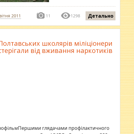
Детально
вітня 2011
11
1298
Полтавських школярів міліціонери
стерігали від вживання наркотиків
 кінофільмПершими глядачами профілактичного