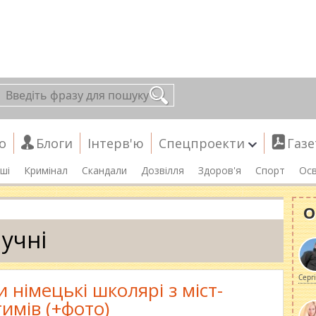
о
Блоги
Інтерв'ю
Спецпроекти
Газе
ші
Кримінал
Скандали
Дозвілля
Здоров'я
Спорт
Осв
О
учні
Серг
 німецькі школярі з міст-
имів (+фото)