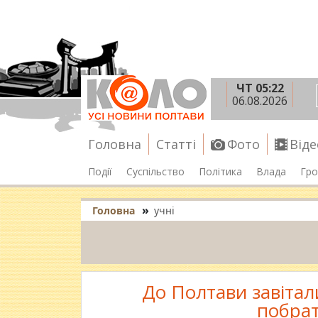
ЧТ 05:22
06.08.2026
Головна
Статті
Фото
Віде
Події
Суспільство
Політика
Влада
Гро
»
Головна
учні
До Полтави завітали
побрат