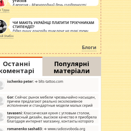
утисків
8 вересня – Міжнародний день солідарності
журналістів.
я Труш
ЧИ МАЮТЬ УКРАЇНЦІ ПЛАТИТИ ТРІЄЧНИКАМ
СТИПЕНДІЇ?
Рідко пишу лонгріди тим паче на такі теми,
але вже просто дістало! Обурюють сьогоднішні
лій Улибін
інсенуації навколо стипендіального питання.
Штучно роздувається ще одна соціальна
Блоги
катастрофа.
Останні
Популярні
коментарі
матеріали
ischenko peter:
⇒ blts-tattoo.com
Gor:
Сейчас рынок мебели чрезвычайно насыщен,
причем предлагают реально эксклюзивное
исполнение и стандартные модели малых серий
хонь, пока видел отличную кухонную мебель по
tavaseni:
Классическая кухня с угловым столом,
зайну, мало походит на стандартные формы, в MebelOk,
прекрасный дизайн, высокое качество я приобрела
еативненько и что главное - со вкусом все в порядке,
благодаря интернет магазину, контакты которого
з ненужных наворотов удорожающих мебель, а это не
 можете просмотреть https://mwood.com.ua.
следний фактор.
romanenko sasha83:
⇒ www.radiosvoboda.org