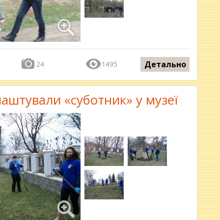
Детально
24
1495
лаштували «суботник» у музеї