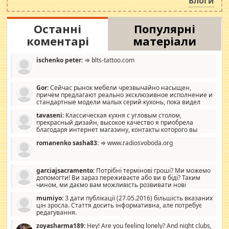
Блоги
Останні
Популярні
коментарі
матеріали
ischenko peter:
⇒ blts-tattoo.com
Gor:
Сейчас рынок мебели чрезвычайно насыщен,
причем предлагают реально эксклюзивное исполнение и
стандартные модели малых серий кухонь, пока видел
отличную кухонную мебель по дизайну, мало походит на
tavaseni:
Классическая кухня с угловым столом,
стандартные формы, в MebelOk, креативненько и что главное -
прекрасный дизайн, высокое качество я приобрела
со вкусом все в порядке, без ненужных наворотов удорожающих
благодаря интернет магазину, контакты которого вы
мебель, а это не последний фактор.
можете просмотреть https://mwood.com.ua.
romanenko sasha83:
⇒ www.radiosvoboda.org
garciajsacramento:
Потрібні термінові гроші? Ми можемо
допомогти! Ви зараз переживаєте або ви в біді? Таким
чином, ми даємо вам можливість розвивати нові
розробки. Як багата людина, я почуваю себе зобов'язаним
mumiyo:
З дати публікації (27.05.2016) більшість вказаних
допомагати людям, які намагаються дати їм шанс. Кожен
цін зросла. Стаття досить інформативна, але потребує
заслуговує на другий шанс, і, оскільки влада не зможе, вони
редагування.
повинні приймати від інших. Для нас нема багато суми, і зрілість
ми визначаємо за взаємною згодою. Ні сюрпризів, ні додаткових
zoyasharma189:
Hey! Are you feeling lonely? And night clubs,
витрат, а тільки узгоджених сум і нічого іншого. Не чекайте і не