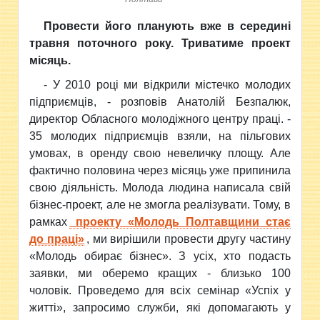
Провести його планують вже в середині
травня поточного року. Триватиме проект
місяць.
- У 2010 році ми відкрили містечко молодих
підприємців, - розповів Анатолій Безпалюк,
директор Обласного молодіжного центру праці. -
35 молодих підприємців взяли, на пільгових
умовах, в оренду свою невеличку площу. Але
фактично половина через місяць уже припинила
свою діяльність. Молода людина написала свій
бізнес-проект, але не змогла реалізувати. Тому, в
рамках
проекту «Молодь Полтавщини стає
до праці»
, ми вирішили провести другу частину
«Молодь обирає бізнес». З усіх, хто подасть
заявки, ми оберемо кращих - близько 100
чоловік. Проведемо для всіх семінар «Успіх у
житті», запросимо служби, які допомагають у