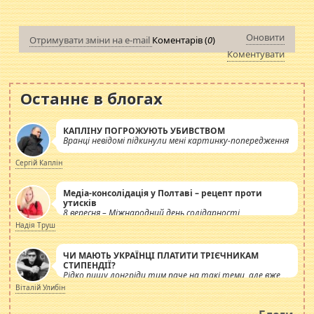
Оновити
Отримувати зміни на e-mail
Коментарів (
0
)
Коментувати
Останнє в блогах
КАПЛІНУ ПОГРОЖУЮТЬ УБИВСТВОМ
Вранці невідомі підкинули мені картинку-попередження
Сергій Каплін
Медіа-консолідація у Полтаві – рецепт проти
утисків
8 вересня – Міжнародний день солідарності
журналістів.
Надія Труш
ЧИ МАЮТЬ УКРАЇНЦІ ПЛАТИТИ ТРІЄЧНИКАМ
СТИПЕНДІЇ?
Рідко пишу лонгріди тим паче на такі теми, але вже
просто дістало! Обурюють сьогоднішні інсенуації
Віталій Улибін
навколо стипендіального питання. Штучно
роздувається ще одна соціальна катастрофа.