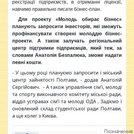
реєстрації підприємств, в отриманні ліцензії,
навчимо правильно писати бізнес-план.
Для проекту «Молодь обирає бізнес»
планують запросити інвесторів, які зможуть
профінансувати створені молоддю бізнес-
проекти. А також залучать регіональний
центр підтримки підприємців, який теж, за
словами Анатолія Безпалюка, зможе надати
певні кошти.
- У цьому році плануємо запросити і міський
центр зайнятості Полтави, - додав Анатолій
Сергійович. - А також управління сім’ї, молоді
та спорту виконавчого комітету міської ради,
відділ усправах сім’ї та молоді ОДА . Задіємо і
оновлений склад студентської ради Полтави,
а ще колег з Києва.
Позначення: