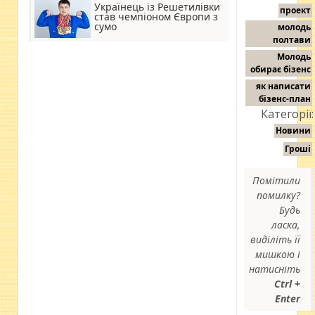
Українець із Решетилівки
проект
став чемпіоном Європи з
сумо
молодь
полтави
Молодь
обирає бізенс
як написати
бізенс-план
Категорії:
Новини
Гроші
Помітили
помилку?
Будь
ласка,
виділіть її
мишкою і
натисніть
Ctrl +
Enter