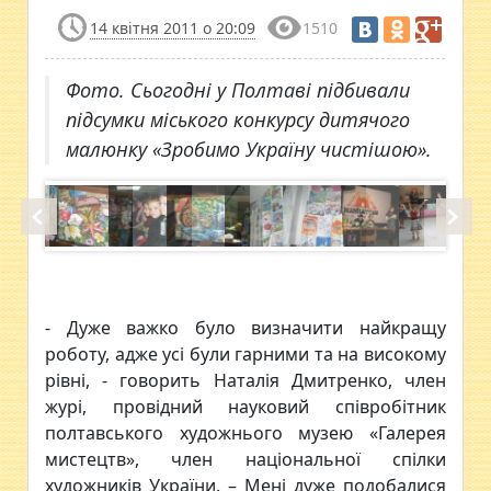
14 квітня 2011 о 20:09
1510
Фото. Сьогодні у Полтаві підбивали
підсумки міського конкурсу дитячого
малюнку «Зробимо Україну чистішою».
- Дуже важко було визначити найкращу
роботу, адже усі були гарними та на високому
рівні, - говорить Наталія Дмитренко, член
журі, провідний науковий співробітник
полтавського художнього музею «Галерея
мистецтв», член національної спілки
художників України. – Мені дуже подобалися