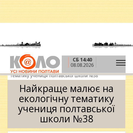
СБ 14:40
»
»
»
Головна
Новини
Відпочинок і дозвілля
08.08.2026
»
Дозвілля
Найкраще малює на екологічну
тематику учениця полтавської школи №38
Найкраще малює на
екологічну тематику
учениця полтавської
школи №38