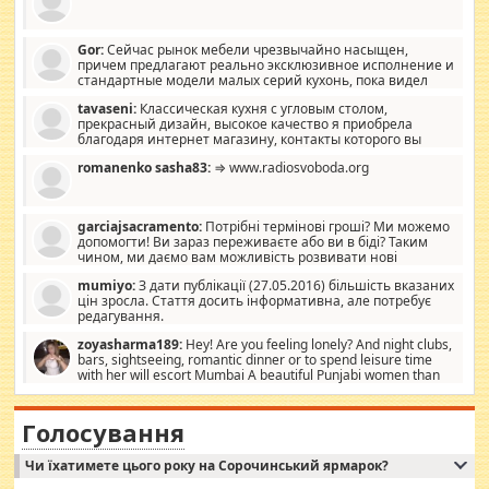
Gor:
Сейчас рынок мебели чрезвычайно насыщен,
причем предлагают реально эксклюзивное исполнение и
стандартные модели малых серий кухонь, пока видел
отличную кухонную мебель по дизайну, мало походит на
tavaseni:
Классическая кухня с угловым столом,
стандартные формы, в MebelOk, креативненько и что главное -
прекрасный дизайн, высокое качество я приобрела
со вкусом все в порядке, без ненужных наворотов удорожающих
благодаря интернет магазину, контакты которого вы
мебель, а это не последний фактор.
можете просмотреть https://mwood.com.ua.
romanenko sasha83:
⇒ www.radiosvoboda.org
garciajsacramento:
Потрібні термінові гроші? Ми можемо
допомогти! Ви зараз переживаєте або ви в біді? Таким
чином, ми даємо вам можливість розвивати нові
розробки. Як багата людина, я почуваю себе зобов'язаним
mumiyo:
З дати публікації (27.05.2016) більшість вказаних
допомагати людям, які намагаються дати їм шанс. Кожен
цін зросла. Стаття досить інформативна, але потребує
заслуговує на другий шанс, і, оскільки влада не зможе, вони
редагування.
повинні приймати від інших. Для нас нема багато суми, і зрілість
ми визначаємо за взаємною згодою. Ні сюрпризів, ні додаткових
zoyasharma189:
Hey! Are you feeling lonely? And night clubs,
витрат, а тільки узгоджених сум і нічого іншого. Не чекайте і не
bars, sightseeing, romantic dinner or to spend leisure time
коментуйте цей пост. Введіть суму, яку ви хочете подати, і ми
with her will escort Mumbai A beautiful Punjabi women than
зв'яжемося з вами з усіма варіантами. зв'яжіться з нами
sexy escort companion in arms that you guys feel like 5 star luxury
сьогодні на garciajsacramento@gmail.com Вам потрібні термінові
hotel had to spend the night in their search for loved solitaire free
гроші? Ми можемо допомогти!
maintenance stops in Mumbai. Here we offer fair and very attractive
Голосування
woman "Love Solitaire" beautiful figure and shapely body shapes.
Independent escort in Mumbai, truthful, friendly and cheerful girl.
Чи їхатимете цього року на Сорочинський ярмарок?
WhatsApp via an easily can see the latest pictures of her body and the
godly. Variety is the spice of life, he believes, so always travel and