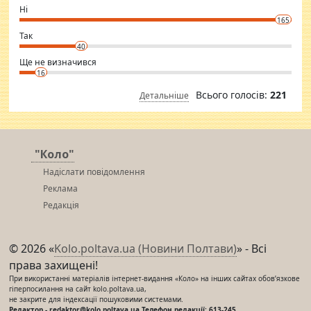
want to meet new people. Sakshi Mirchandani health and figure
Ні
conscious in order to keep yourself fit and regularly go to the health
165
club.
⇒ sakshimirchandani.com
Так
40
Ще не визначився
16
Всього голосів:
221
Детальніше
"Коло"
Надіслати повідомлення
Реклама
Редакція
© 2026 «
Kolo.poltava.ua (Новини Полтави)
» - Всі
права захищені!
При використанні матеріалів інтернет-видання «Коло» на інших сайтах обов’язкове
гіперпосилання на сайт kolo.poltava.ua,
не закрите для індексації пошуковими системами.
Редактор - redaktor@kolo.poltava.ua Телефон редакції: 613-245