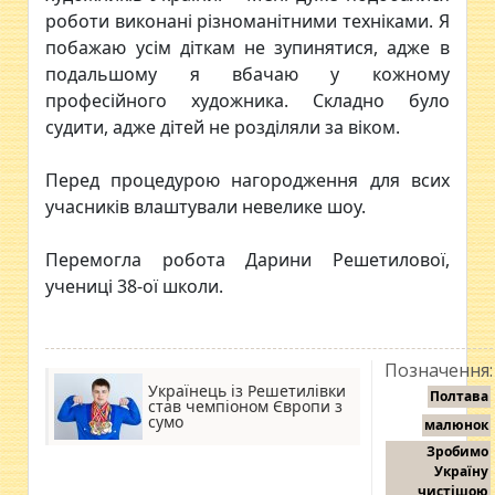
роботи виконані різноманітними техніками. Я
побажаю усім діткам не зупинятися, адже в
подальшому я вбачаю у кожному
професійного художника. Складно було
судити, адже дітей не розділяли за віком.
Перед процедурою нагородження для всих
учасників влаштували невелике шоу.
Перемогла робота Дарини Решетилової,
учениці 38-ої школи.
Позначення:
Українець із Решетилівки
Полтава
став чемпіоном Європи з
сумо
малюнок
Зробимо
Україну
чистішою