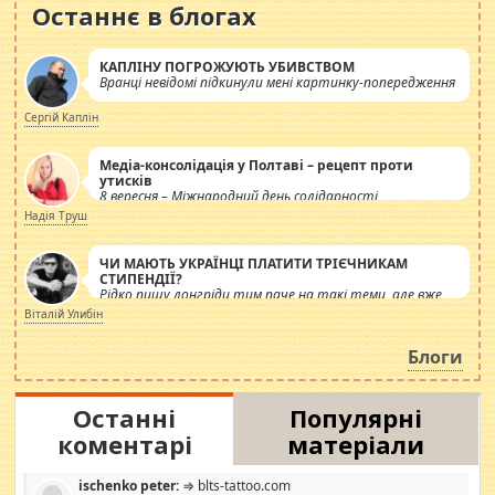
Останнє в блогах
КАПЛІНУ ПОГРОЖУЮТЬ УБИВСТВОМ
Вранці невідомі підкинули мені картинку-попередження
Сергій Каплін
Медіа-консолідація у Полтаві – рецепт проти
утисків
8 вересня – Міжнародний день солідарності
журналістів.
Надія Труш
ЧИ МАЮТЬ УКРАЇНЦІ ПЛАТИТИ ТРІЄЧНИКАМ
СТИПЕНДІЇ?
Рідко пишу лонгріди тим паче на такі теми, але вже
просто дістало! Обурюють сьогоднішні інсенуації
Віталій Улибін
навколо стипендіального питання. Штучно
роздувається ще одна соціальна катастрофа.
Блоги
Останні
Популярні
коментарі
матеріали
ischenko peter:
⇒ blts-tattoo.com