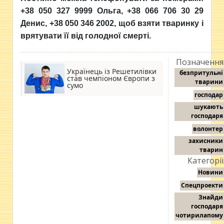
+38 050 327 9999 Ольга, +38 066 706 30 29
Денис, +38 050 346 2002, щоб взяти тваринку і
врятувати її від голодної смерті.
Позначення
Українець із Решетилівки
безпритульні
став чемпіоном Європи з
тварини
сумо
господар
шукають
господаря
волонтер
захисники
тварин
Категорії
Новини
Спецпроекти
Знайди
господаря
чотирилапому