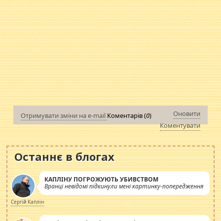
Оновити
Отримувати зміни на e-mail
Коментарів (
0
)
Коментувати
Останнє в блогах
КАПЛІНУ ПОГРОЖУЮТЬ УБИВСТВОМ
Вранці невідомі підкинули мені картинку-попередження
Сергій Каплін