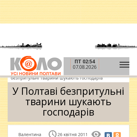
ПТ 02:54
»
»
»
Головна
Новини
Спецпроекти
07.08.2026
»
Знайди господаря чотирилапому
У Полтаві
безпритульні тварини шукають господарів
У Полтаві безпритульні
тварини шукають
господарів
Валентина
26 квітня 2011