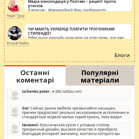
Медіа-консолідація у Полтаві – рецепт проти
утисків
8 вересня – Міжнародний день солідарності
журналістів.
Надія Труш
ЧИ МАЮТЬ УКРАЇНЦІ ПЛАТИТИ ТРІЄЧНИКАМ
СТИПЕНДІЇ?
Рідко пишу лонгріди тим паче на такі теми, але вже
просто дістало! Обурюють сьогоднішні інсенуації
Віталій Улибін
навколо стипендіального питання. Штучно
роздувається ще одна соціальна катастрофа.
Блоги
Останні
Популярні
коментарі
матеріали
ischenko peter:
⇒ blts-tattoo.com
Gor:
Сейчас рынок мебели чрезвычайно насыщен,
причем предлагают реально эксклюзивное исполнение и
стандартные модели малых серий кухонь, пока видел
отличную кухонную мебель по дизайну, мало походит на
tavaseni:
Классическая кухня с угловым столом,
стандартные формы, в MebelOk, креативненько и что главное -
прекрасный дизайн, высокое качество я приобрела
со вкусом все в порядке, без ненужных наворотов удорожающих
благодаря интернет магазину, контакты которого вы
мебель, а это не последний фактор.
можете просмотреть https://mwood.com.ua.