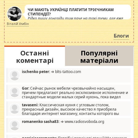
ЧИ МАЮТЬ УКРАЇНЦІ ПЛАТИТИ ТРІЄЧНИКАМ
СТИПЕНДІЇ?
Рідко пишу лонгріди тим паче на такі теми, але вже
просто дістало! Обурюють сьогоднішні інсенуації
Віталій Улибін
навколо стипендіального питання. Штучно
роздувається ще одна соціальна катастрофа.
Блоги
Останні
Популярні
коментарі
матеріали
ischenko peter:
⇒ blts-tattoo.com
Gor:
Сейчас рынок мебели чрезвычайно насыщен,
причем предлагают реально эксклюзивное исполнение и
стандартные модели малых серий кухонь, пока видел
отличную кухонную мебель по дизайну, мало походит на
tavaseni:
Классическая кухня с угловым столом,
стандартные формы, в MebelOk, креативненько и что главное -
прекрасный дизайн, высокое качество я приобрела
со вкусом все в порядке, без ненужных наворотов удорожающих
благодаря интернет магазину, контакты которого вы
мебель, а это не последний фактор.
можете просмотреть https://mwood.com.ua.
romanenko sasha83:
⇒ www.radiosvoboda.org