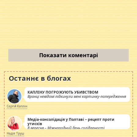
Показати коментарі
Останнє в блогах
КАПЛІНУ ПОГРОЖУЮТЬ УБИВСТВОМ
Вранці невідомі підкинули мені картинку-попередження
Сергій Каплін
Медіа-консолідація у Полтаві – рецепт проти
утисків
8 вересня – Міжнародний день солідарності
журналістів.
Надія Труш