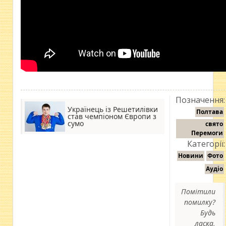
Позначення:
Українець із Решетилівки
Полтава
став чемпіоном Європи з
сумо
свято
Перемоги
Категорії:
Новини
Фото
Аудіо
Помітили
помилку?
Будь
ласка,