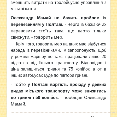
зменшить витрати на тролейбусне управління з
міської казни.
Олександр Мамай не бачить проблем із
- Черга із бажаючих
перевезенням у Полтаві.
перевозити стоїть така, що варто тільки
свиснути, - говорить мер.
Крім того, говорить мер на днях має відбутися
нарада із перевізниками. Їм запропонують, щоб
у режимі маршрутне таксі працювали лише 20
відсотків від їхнього транспорту. Відповідно і
ціна залишиться гривня та 75 копійок, а от в
інших автобусах буде по півтори гривні.
- Тобто
у Полтаві вартість проїзду у деяких
видах міського транспорту може знизитись
, - пообіцяв Олександр
до гривні і 50 копійок
Мамай.