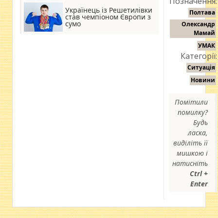
Позначення:
Українець із Решетилівки
Полтава
став чемпіоном Європи з
сумо
Олександр
Мамай
УМАК
Категорії:
Ситуація
Новини
Помітили
помилку?
Будь
ласка,
виділіть її
мишкою і
натисніть
Ctrl +
Enter