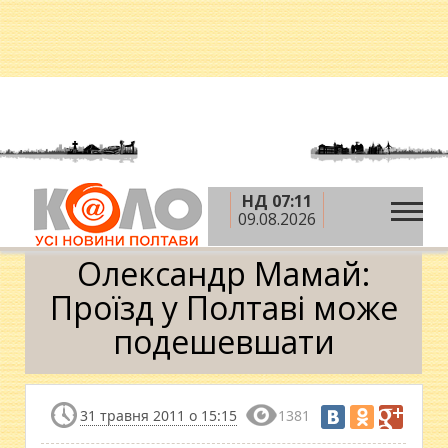
НД 07:11
»
»
Головна
Ситуація
Олександр Мамай: Проїзд у
09.08.2026
Полтаві може подешевшати
Олександр Мамай:
Проїзд у Полтаві може
подешевшати
31 травня 2011 о 15:15
1381