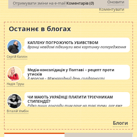
Оновити
Отримувати зміни на e-mail
Коментарів (
0
)
Коментувати
Останнє в блогах
КАПЛІНУ ПОГРОЖУЮТЬ УБИВСТВОМ
Вранці невідомі підкинули мені картинку-попередження
Сергій Каплін
Медіа-консолідація у Полтаві – рецепт проти
утисків
8 вересня – Міжнародний день солідарності
журналістів.
Надія Труш
ЧИ МАЮТЬ УКРАЇНЦІ ПЛАТИТИ ТРІЄЧНИКАМ
СТИПЕНДІЇ?
Рідко пишу лонгріди тим паче на такі теми, але вже
просто дістало! Обурюють сьогоднішні інсенуації
Віталій Улибін
навколо стипендіального питання. Штучно
роздувається ще одна соціальна катастрофа.
Блоги