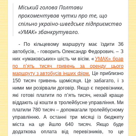
Міський голова Полтави
прокоментував чутки про те, що
спільно україно-шведське підприємство
«УМАК» збанкрутувало.
- По кільцевому маршруту має їздити 36
автобусів, - говорить Олександр Федорович. – З
них «умаковських» шість чи вісім. «
УМАК» брав
по п’ять тисяч гривень за оренду цього
маршруту з автобусів інших фірм.
Це приблизно
150 тисяч гривень щомісяця. Це забагато, і з
ними ми розірвали договір. Якщо є перевізники,
які готові платити по п’ять тисяч, нехай краще
віддають ці кошти в тролейбусне управління. Ми
платили 780 тисяч – допомагали тролейбусному
управлінню. А останні три місяці із бюджету
міста на це йшло 640 тисяч. Якщо буде
додаткова оплата від перевізників, то це