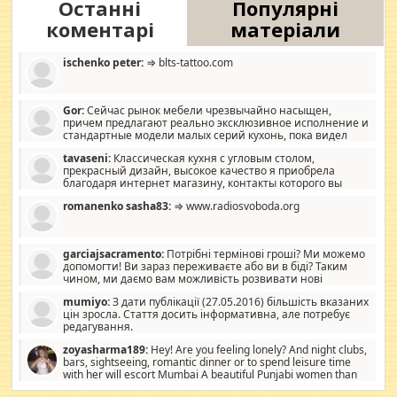
Останні
Популярні
коментарі
матеріали
ischenko peter:
⇒ blts-tattoo.com
Gor:
Сейчас рынок мебели чрезвычайно насыщен,
причем предлагают реально эксклюзивное исполнение и
стандартные модели малых серий кухонь, пока видел
отличную кухонную мебель по дизайну, мало походит на
tavaseni:
Классическая кухня с угловым столом,
стандартные формы, в MebelOk, креативненько и что главное -
прекрасный дизайн, высокое качество я приобрела
со вкусом все в порядке, без ненужных наворотов удорожающих
благодаря интернет магазину, контакты которого вы
мебель, а это не последний фактор.
можете просмотреть https://mwood.com.ua.
romanenko sasha83:
⇒ www.radiosvoboda.org
garciajsacramento:
Потрібні термінові гроші? Ми можемо
допомогти! Ви зараз переживаєте або ви в біді? Таким
чином, ми даємо вам можливість розвивати нові
розробки. Як багата людина, я почуваю себе зобов'язаним
mumiyo:
З дати публікації (27.05.2016) більшість вказаних
допомагати людям, які намагаються дати їм шанс. Кожен
цін зросла. Стаття досить інформативна, але потребує
заслуговує на другий шанс, і, оскільки влада не зможе, вони
редагування.
повинні приймати від інших. Для нас нема багато суми, і зрілість
ми визначаємо за взаємною згодою. Ні сюрпризів, ні додаткових
zoyasharma189:
Hey! Are you feeling lonely? And night clubs,
витрат, а тільки узгоджених сум і нічого іншого. Не чекайте і не
bars, sightseeing, romantic dinner or to spend leisure time
коментуйте цей пост. Введіть суму, яку ви хочете подати, і ми
with her will escort Mumbai A beautiful Punjabi women than
зв'яжемося з вами з усіма варіантами. зв'яжіться з нами
sexy escort companion in arms that you guys feel like 5 star luxury
сьогодні на garciajsacramento@gmail.com Вам потрібні термінові