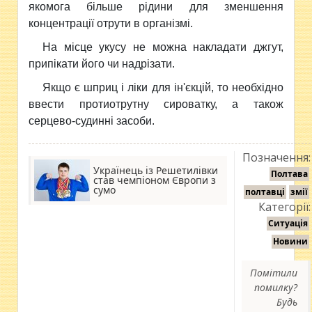
якомога більше рідини для зменшення
концентрації отрути в організмі.
На місце укусу не можна накладати джгут,
припікати його чи надрізати.
Якщо є шприц і ліки для ін'єкцій, то необхідно
ввести протиотрутну сироватку, а також
серцево-судинні засоби.
Позначення:
Українець із Решетилівки
Полтава
став чемпіоном Європи з
сумо
полтавці
змії
Категорії:
Ситуація
Новини
Помітили
помилку?
Будь