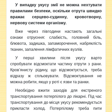
У випадку укусу змії не можна нехтувати
правилами безпеки, оскільки отрута швидко
вражає серцево-судинну, кровотворну,
нервову системи організму.
Вже через півгодини настають загальні
ознаки отруєння: слабкість, головний біль,
блювота, задишка, запаморочення, набряклість
тканин, запалення лімфатичних вузлів.
У перші хвилини після укусу варто
спробувати відсмоктати частину отрути з рани.
Кров'янисту рідину, що відсмоктується, треба
відразу ж спльовувати. Відсмоктування не
можна робити, якщо у роті є язви та ранки.
Необхідно вжити заходів для екстреного
транспортування потерпілого до лікарні. Під час
транспортування до місця укусу рекомендується
прикласти холод. Потерпілому треба пити