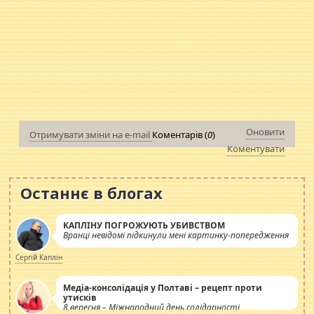
Оновити
Отримувати зміни на e-mail
Коментарів (
0
)
Коментувати
Останнє в блогах
КАПЛІНУ ПОГРОЖУЮТЬ УБИВСТВОМ
Вранці невідомі підкинули мені картинку-попередження
Сергій Каплін
Медіа-консолідація у Полтаві – рецепт проти
утисків
8 вересня – Міжнародний день солідарності