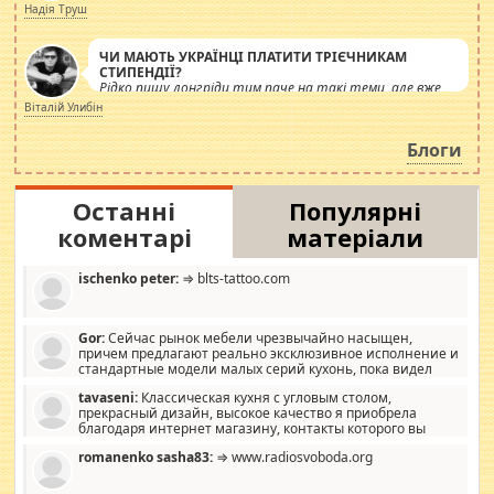
журналістів.
Надія Труш
ЧИ МАЮТЬ УКРАЇНЦІ ПЛАТИТИ ТРІЄЧНИКАМ
СТИПЕНДІЇ?
Рідко пишу лонгріди тим паче на такі теми, але вже
просто дістало! Обурюють сьогоднішні інсенуації
Віталій Улибін
навколо стипендіального питання. Штучно
роздувається ще одна соціальна катастрофа.
Блоги
Останні
Популярні
коментарі
матеріали
ischenko peter:
⇒ blts-tattoo.com
Gor:
Сейчас рынок мебели чрезвычайно насыщен,
причем предлагают реально эксклюзивное исполнение и
стандартные модели малых серий кухонь, пока видел
отличную кухонную мебель по дизайну, мало походит на
tavaseni:
Классическая кухня с угловым столом,
стандартные формы, в MebelOk, креативненько и что главное -
прекрасный дизайн, высокое качество я приобрела
со вкусом все в порядке, без ненужных наворотов удорожающих
благодаря интернет магазину, контакты которого вы
мебель, а это не последний фактор.
можете просмотреть https://mwood.com.ua.
romanenko sasha83:
⇒ www.radiosvoboda.org