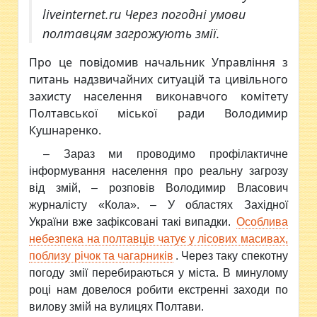
liveinternet.ru Через погодні умови
полтавцям загрожують змії.
Про це повідомив начальник Управління з
питань надзвичайних ситуацій та цивільного
захисту населення виконавчого комітету
Полтавської міської ради Володимир
Кушнаренко.
– Зараз ми проводимо профілактичне
інформування населення про реальну загрозу
від змій, – розповів Володимир Власович
журналісту «Кола». – У областях Західної
України вже зафіксовані такі випадки.
Особлива
небезпека на полтавців чатує у лісових масивах,
поблизу річок та чагарників
. Через таку спекотну
погоду змії перебираються у міста. В минулому
році нам довелося робити екстренні заходи по
вилову змій на вулицях Полтави.