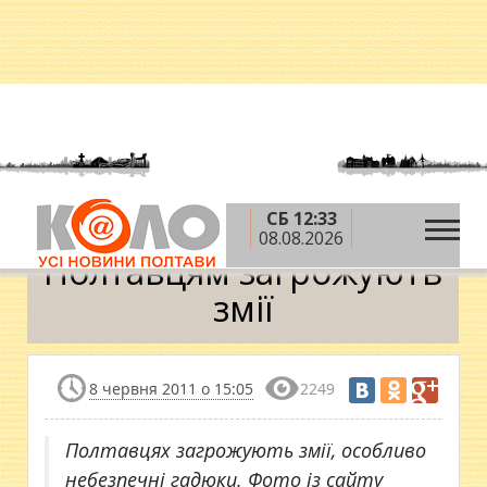
СБ 12:33
»
»
Головна
Новини
Полтавцям загрожують змії
08.08.2026
Полтавцям загрожують
змії
8 червня 2011 о 15:05
2249
Полтавцях загрожують змії, особливо
небезпечні гадюки. Фото із сайту