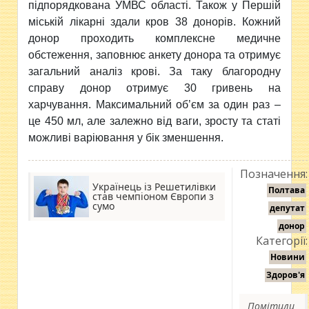
підпорядкована УМВС області. Також у Першій
міській лікарні здали кров 38 донорів. Кожний
донор проходить комплексне медичне
обстеження, заповнює анкету донора та отримує
загальний аналіз крові. За таку благородну
справу донор отримує 30 гривень на
харчування. Максимальний об’єм за один раз –
це 450 мл, але залежно від ваги, зросту та статі
можливі варіювання у бік зменшення.
Позначення:
Українець із Решетилівки
Полтава
став чемпіоном Європи з
сумо
депутат
донор
Категорії:
Новини
Здоров'я
Помітили