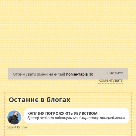
Оновити
Отримувати зміни на e-mail
Коментарів (
0
)
Коментувати
Останнє в блогах
КАПЛІНУ ПОГРОЖУЮТЬ УБИВСТВОМ
Вранці невідомі підкинули мені картинку-попередження
Сергій Каплін