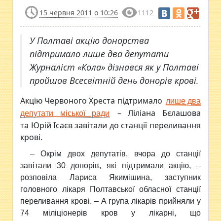
15 червня 2011 о 10:26
1112
У Полтаві акцію донорства
підтримало лише два депутати
Журналіст «Кола» дізнався як у Полтаві
пройшов Всесвітній день донорів крові.
Акцію Червоного Хреста підтримало
лише два
– Ліліана Бєлашова
депутати міської ради
та Юрій Ісаєв завітали до станції переливання
крові.
– Окрім двох депутатів, вчора до станції
завітали 30 донорів, які підтримали акцію, –
розповіла Лариса Якимішина, заступник
головного лікаря Полтавської обласної станції
переливання крові. – А група лікарів прийняли у
74 міліціонерів кров у лікарні, що