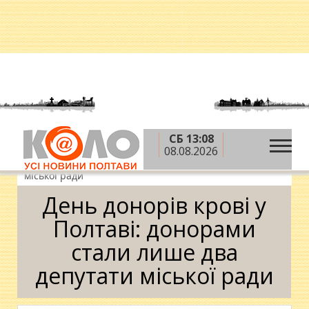
СБ 13:08
»
»
»
Головна
Новини
Здоров'я
День донорів
08.08.2026
крові у Полтаві: донорами стали лише два депутати
міської ради
День донорів крові у
Полтаві: донорами
стали лише два
депутати міської ради