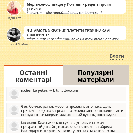
Медіа-консолідація у Полтаві – рецепт проти
утисків
8 вересня – Міжнародний день солідарності
журналістів.
Надія Труш
ЧИ МАЮТЬ УКРАЇНЦІ ПЛАТИТИ ТРІЄЧНИКАМ
СТИПЕНДІЇ?
Рідко пишу лонгріди тим паче на такі теми, але вже
просто дістало! Обурюють сьогоднішні інсенуації
Віталій Улибін
навколо стипендіального питання. Штучно
роздувається ще одна соціальна катастрофа.
Блоги
Останні
Популярні
коментарі
матеріали
ischenko peter:
⇒ blts-tattoo.com
Gor:
Сейчас рынок мебели чрезвычайно насыщен,
причем предлагают реально эксклюзивное исполнение и
стандартные модели малых серий кухонь, пока видел
отличную кухонную мебель по дизайну, мало походит на
tavaseni:
Классическая кухня с угловым столом,
стандартные формы, в MebelOk, креативненько и что главное -
прекрасный дизайн, высокое качество я приобрела
со вкусом все в порядке, без ненужных наворотов удорожающих
благодаря интернет магазину, контакты которого вы
мебель, а это не последний фактор.