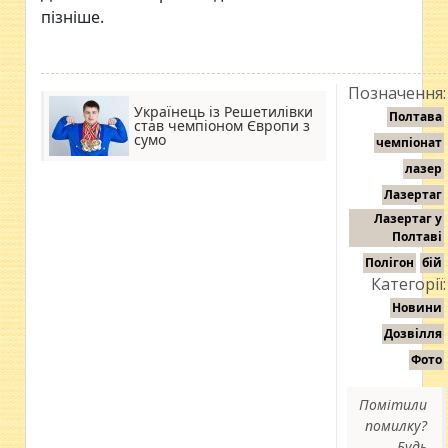
пізніше.
Позначення:
Українець із Решетилівки
Полтава
став чемпіоном Європи з
сумо
чемпіонат
лазер
Лазертаг
Лазертаг у
Полтаві
Полігон
бій
Категорії:
Новини
Дозвілля
Фото
Помітили
помилку?
Будь