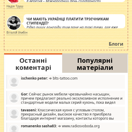
8 вересня – Міжнародний день солідарності
журналістів.
Надія Труш
ЧИ МАЮТЬ УКРАЇНЦІ ПЛАТИТИ ТРІЄЧНИКАМ
СТИПЕНДІЇ?
Рідко пишу лонгріди тим паче на такі теми, але вже
просто дістало! Обурюють сьогоднішні інсенуації
Віталій Улибін
навколо стипендіального питання. Штучно
роздувається ще одна соціальна катастрофа.
Блоги
Останні
Популярні
коментарі
матеріали
ischenko peter:
⇒ blts-tattoo.com
Gor:
Сейчас рынок мебели чрезвычайно насыщен,
причем предлагают реально эксклюзивное исполнение и
стандартные модели малых серий кухонь, пока видел
отличную кухонную мебель по дизайну, мало походит на
tavaseni:
Классическая кухня с угловым столом,
стандартные формы, в MebelOk, креативненько и что главное -
прекрасный дизайн, высокое качество я приобрела
со вкусом все в порядке, без ненужных наворотов удорожающих
благодаря интернет магазину, контакты которого вы
мебель, а это не последний фактор.
можете просмотреть https://mwood.com.ua.
romanenko sasha83:
⇒ www.radiosvoboda.org