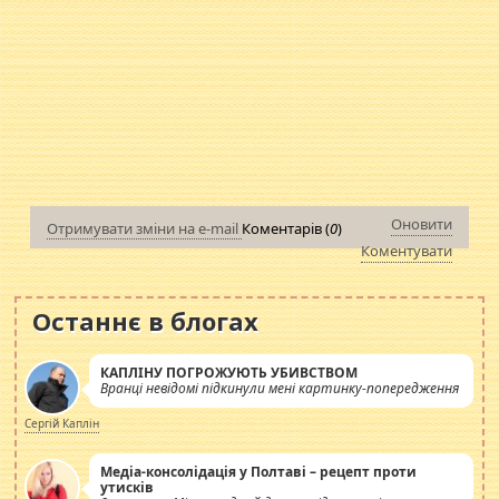
Оновити
Отримувати зміни на e-mail
Коментарів (
0
)
Коментувати
Останнє в блогах
КАПЛІНУ ПОГРОЖУЮТЬ УБИВСТВОМ
Вранці невідомі підкинули мені картинку-попередження
Сергій Каплін
Медіа-консолідація у Полтаві – рецепт проти
утисків