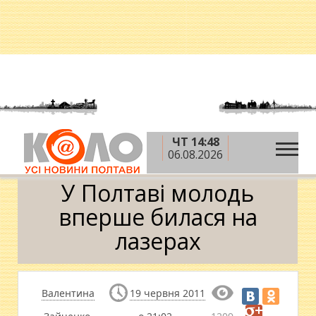
ЧТ 14:48
»
»
Головна
Фото
У Полтаві молодь вперше
06.08.2026
билася на лазерах
У Полтаві молодь
вперше билася на
лазерах
Валентина
19 червня 2011