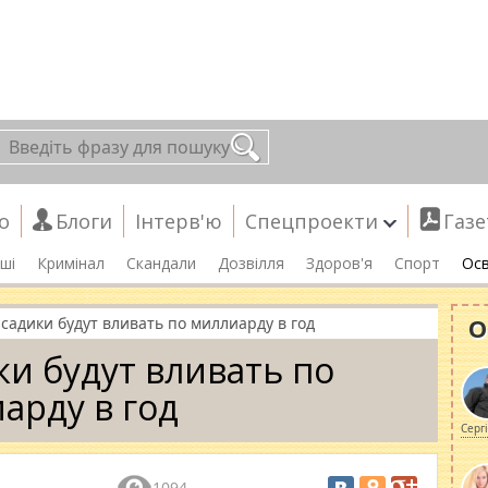
о
Блоги
Інтерв'ю
Спецпроекти
Газе
ші
Кримінал
Скандали
Дозвілля
Здоров'я
Спорт
Осв
О
 садики будут вливать по миллиарду в год
ки будут вливать по
арду в год
Серг
1094