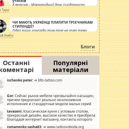
утисків
8 вересня – Міжнародний день солідарності
журналістів.
я Труш
ЧИ МАЮТЬ УКРАЇНЦІ ПЛАТИТИ ТРІЄЧНИКАМ
СТИПЕНДІЇ?
Рідко пишу лонгріди тим паче на такі теми,
але вже просто дістало! Обурюють сьогоднішні
лій Улибін
інсенуації навколо стипендіального питання.
Штучно роздувається ще одна соціальна
Блоги
катастрофа.
Останні
Популярні
коментарі
матеріали
ischenko peter:
⇒ blts-tattoo.com
Gor:
Сейчас рынок мебели чрезвычайно насыщен,
причем предлагают реально эксклюзивное
исполнение и стандартные модели малых серий
хонь, пока видел отличную кухонную мебель по
tavaseni:
Классическая кухня с угловым столом,
зайну, мало походит на стандартные формы, в MebelOk,
прекрасный дизайн, высокое качество я приобрела
еативненько и что главное - со вкусом все в порядке,
благодаря интернет магазину, контакты которого
з ненужных наворотов удорожающих мебель, а это не
 можете просмотреть https://mwood.com.ua.
следний фактор.
romanenko sasha83:
⇒ www.radiosvoboda.org