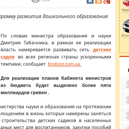
Наді
рамму развития дошкольного образования
По словам министра образования и науки
Віта
Дмитрия Табачника, в рамках ее реализации
власть намеревается развивать сеть
детских
во всех регионах страны ускоренными
садов
темпами, сообщает
finobzor.com.ua.
Для реализации планов Кабинета министров
из бюджета будет выделено более пяти
миллиардов гривен .
нистерства науки и образования на протяжении
ку
ди
оплощением в жизнь которых намерены заняться
кр
 строительства детских садиков в населенных
бе
вы
по
дных мест для воспитанников, закупки пособий