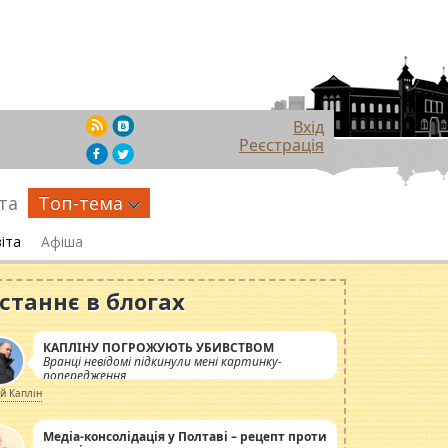
Вхід
Реєстрація
та
Топ-тема
іта
Афіша
станнє в блогах
КАПЛІНУ ПОГРОЖУЮТЬ УБИВСТВОМ
Вранці невідомі підкинули мені картинку-
попередження
ій Каплін
Медіа-консолідація у Полтаві – рецепт проти