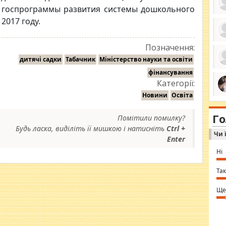
и госпрограммы развития системы дошкольного
2017 году.
ро
Позначення:
се
да
дитячі садки
Табачник
Міністерство науки та освіти
ос
фінансування
ін
за
Категорії:
тіл
ком
Новини
Освіта
bea
ми
tha
на
nig
Г
по
Помітили помилку?
in 
Sol
Будь ласка, виділіть її мишкою і натисніть
Ctrl +
Чи 
Ind
Enter
gir
bod
Ні
alw
Mir
you
Так
⇒ 
Ще