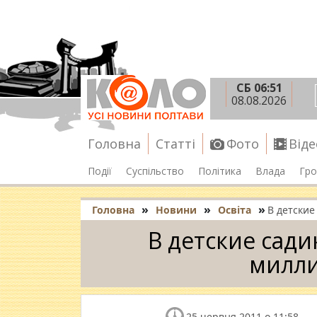
СБ 06:51
08.08.2026
Головна
Статті
Фото
Віде
Події
Суспільство
Політика
Влада
Гро
»
»
»
Головна
Новини
Освіта
В детские
В детские сади
милли
25 червня 2011 о 11:58