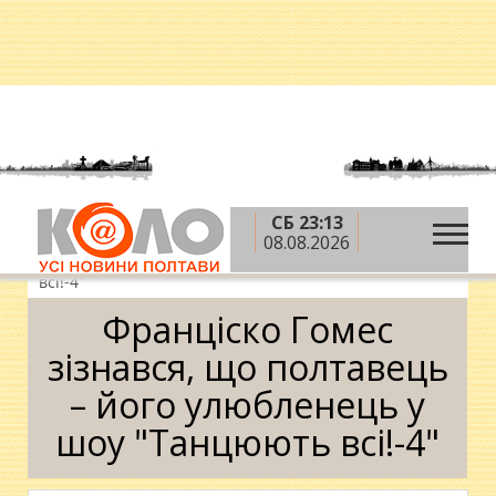
СБ 23:13
»
»
Головна
Новини
Франціско Гомес зізнався,
08.08.2026
що полтавець – його улюбленець у шоу "Танцюють
всі!-4"
Франціско Гомес
зізнався, що полтавець
– його улюбленець у
шоу "Танцюють всі!-4"