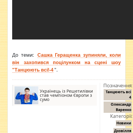
До теми:
Сашка Геращенка зупиняли, коли
він захопився поцілунком на сцені шоу
".
"Танцюють всі!-4
Позначення:
Українець із Решетилівки
Танцюють всі
став чемпіоном Європи з
4
сумо
Олександр
Варенко
Категорії:
Новини
Дозвілля