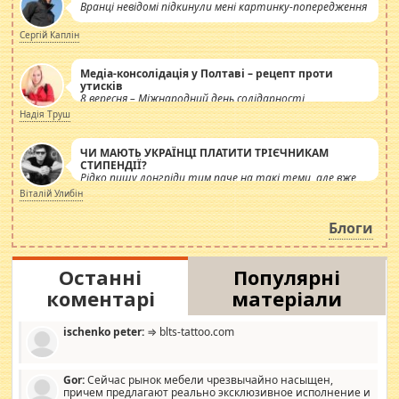
Вранці невідомі підкинули мені картинку-попередження
Сергій Каплін
Медіа-консолідація у Полтаві – рецепт проти
утисків
8 вересня – Міжнародний день солідарності
журналістів.
Надія Труш
ЧИ МАЮТЬ УКРАЇНЦІ ПЛАТИТИ ТРІЄЧНИКАМ
СТИПЕНДІЇ?
Рідко пишу лонгріди тим паче на такі теми, але вже
просто дістало! Обурюють сьогоднішні інсенуації
Віталій Улибін
навколо стипендіального питання. Штучно
роздувається ще одна соціальна катастрофа.
Блоги
Останні
Популярні
коментарі
матеріали
ischenko peter:
⇒ blts-tattoo.com
Gor:
Сейчас рынок мебели чрезвычайно насыщен,
причем предлагают реально эксклюзивное исполнение и