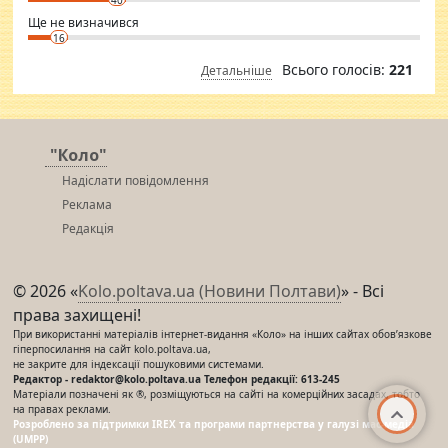
Ще не визначився
16
Всього голосів:
221
Детальніше
"Коло"
Надіслати повідомлення
Реклама
Редакція
© 2026 «
Kolo.poltava.ua (Новини Полтави)
» - Всі
права захищені!
При використанні матеріалів інтернет-видання «Коло» на інших сайтах обов’язкове
гіперпосилання на сайт kolo.poltava.ua,
не закрите для індексації пошуковими системами.
Редактор - redaktor@kolo.poltava.ua Телефон редакції: 613-245
Матеріали позначені як ®, розміщуються на сайті на комерційних засадах, тобто
на правах реклами.
Розроблено за підтримки IREX та програми партнерства у галузі мас-медіа
(UMPP)