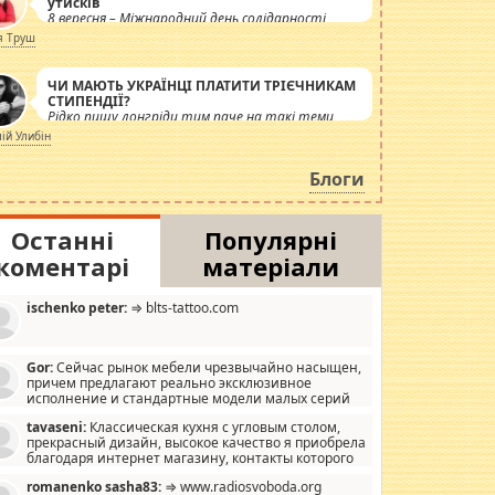
утисків
8 вересня – Міжнародний день солідарності
журналістів.
я Труш
ЧИ МАЮТЬ УКРАЇНЦІ ПЛАТИТИ ТРІЄЧНИКАМ
СТИПЕНДІЇ?
Рідко пишу лонгріди тим паче на такі теми,
але вже просто дістало! Обурюють сьогоднішні
лій Улибін
інсенуації навколо стипендіального питання.
Штучно роздувається ще одна соціальна
Блоги
катастрофа.
Останні
Популярні
коментарі
матеріали
ischenko peter:
⇒ blts-tattoo.com
Gor:
Сейчас рынок мебели чрезвычайно насыщен,
причем предлагают реально эксклюзивное
исполнение и стандартные модели малых серий
хонь, пока видел отличную кухонную мебель по
tavaseni:
Классическая кухня с угловым столом,
зайну, мало походит на стандартные формы, в MebelOk,
прекрасный дизайн, высокое качество я приобрела
еативненько и что главное - со вкусом все в порядке,
благодаря интернет магазину, контакты которого
з ненужных наворотов удорожающих мебель, а это не
 можете просмотреть https://mwood.com.ua.
следний фактор.
romanenko sasha83:
⇒ www.radiosvoboda.org