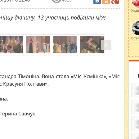
Наді
нішу дівчину. 13 учасниць поділили між
Віта
андра Тімоніна. Вона стала «Міс Усмішка», «Міс
іс Красуня Полтави».
іна.
атерина Савчук
ку
ди
кр
бе
вы
по