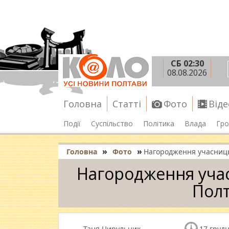
СБ 02:30
08.08.2026
Головна
Статті
Фото
Віде
Події
Суспільство
Політика
Влада
Гро
»
»
Головна
Фото
Нагородження учасниць
Нагородження учас
Полт
Таня Цирульник
17 грудн