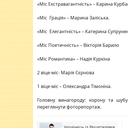
«Міс Екстравагантність» – Карина Курба
«Міс Грація» – Марина Заліська.
«Міс Елегантність» – Катерина Супруне
«Міс Поетичність» – Вікторія Барило
«Міс Романтика» – Надія Куркіна
2 віце-міс- Марія Сєрнова
1 віце-міс – Олександра Тімоніна.
Головну винагороду: корону та шубу
переглянути фоторепортаж.
Українець із Решетилівки