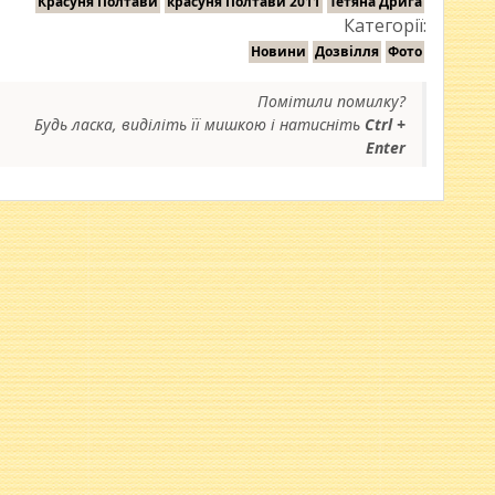
Красуня Полтави
красуня Полтави 2011
Тетяна Дрига
Категорії:
Новини
Дозвілля
Фото
Помітили помилку?
Будь ласка, виділіть її мишкою і натисніть
Ctrl +
Enter