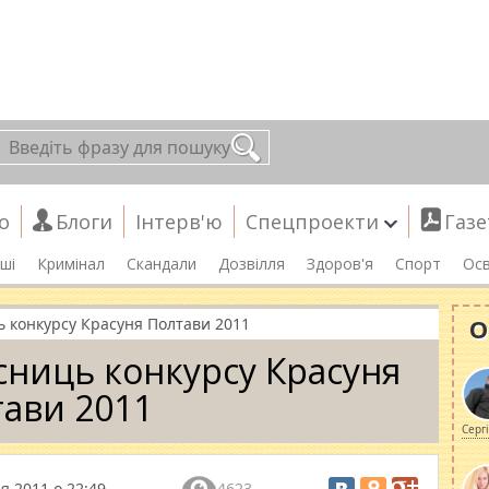
о
Блоги
Інтерв'ю
Спецпроекти
Газе
ші
Кримінал
Скандали
Дозвілля
Здоров'я
Спорт
Осв
О
 конкурсу Красуня Полтави 2011
ниць конкурсу Красуня
ави 2011
Серг
я 2011 о 22:49
4623