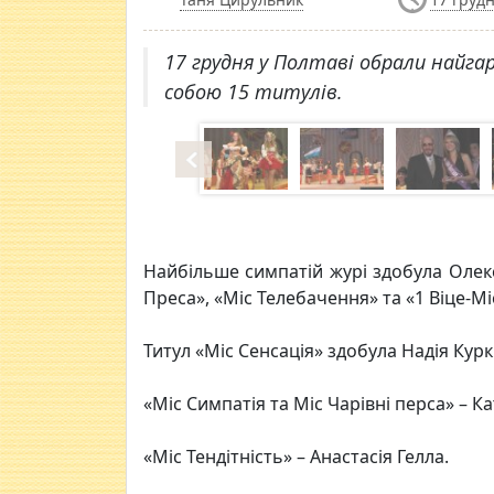
17 грудня у Полтаві обрали найгар
собою 15 титулів.
Найбільше симпатій журі здобула Олекс
Преса», «Міс Телебачення» та «1 Віце-М
Титул «Міс Сенсація» здобула Надія Курк
«Міс Симпатія та Міс Чарівні перса» – К
«Міс Тендітність» – Анастасія Гелла.