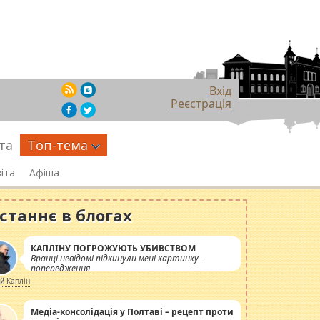
Вхід
Реєстрація
та
Топ-тема
іта
Афіша
станнє в блогах
КАПЛІНУ ПОГРОЖУЮТЬ УБИВСТВОМ
Вранці невідомі підкинули мені картинку-
попередження
ій Каплін
Медіа-консолідація у Полтаві – рецепт проти