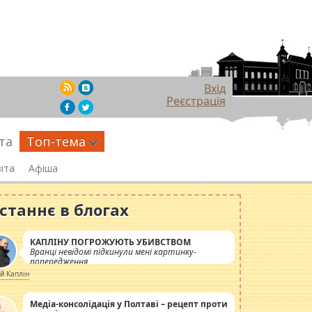
Вхід
Реєстрація
та
Топ-тема
іта
Афіша
станнє в блогах
КАПЛІНУ ПОГРОЖУЮТЬ УБИВСТВОМ
Вранці невідомі підкинули мені картинку-
попередження
ій Каплін
Медіа-консолідація у Полтаві – рецепт проти