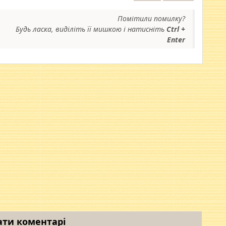
Помітили помилку?
Будь ласка, виділіть її мишкою і натисніть
Ctrl +
Enter
ати коментарі