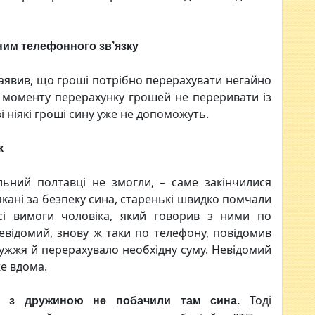
ним телефонного зв’язку
аявив, що гроші потрібно перерахувати негайно
о моменту перерахунку грошей не переривати із
і ніякі гроші сину уже не допоможуть.
к
ьний полтавці не змогли, – саме закінчилися
якані за безпеку сина, старенькі швидко помчали
сі вимоги чоловіка, який говорив з ними по
невідомий, знову ж таки по телефону, повідомив
ужжя й перерахувало необхідну суму. Невідомий
же вдома.
Тоді
к з дружиною не побачили там сина.