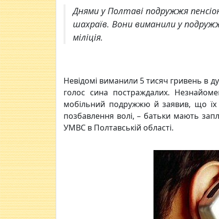
Днями у Полтаві подружжя пенсіо
шахраїв. Вони виманили у подружж
міліція.
Невідомі виманили 5 тисяч гривень в д
голос сина постраждалих. Незнайом
мобільний подружжю й заявив, що їх 
позбавлення волі, – батьки мають запл
УМВС в Полтавській області.