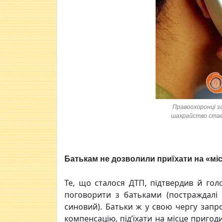
Правоохоронці 
шахрайство стаєт
Батькам не дозволили приїхати на «міс
Те, що сталося ДТП, підтвердив й гол
поговорити з батьками (постраждалі
синовий). Батьки ж у свою чергу запр
компенсацію, під’їхати на місце приго