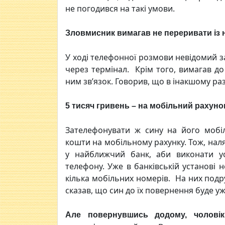
не погодився на такі умови.
Зловмисник вимагав не переривати із 
У ході телефонної розмови невідомий з
через термінал. Крім того, вимагав д
ним зв’язок. Говорив, що в інакшому раз
5 тисяч гривень – на мобільний рахуно
Зателефонувати ж сину на його мобіл
кошти на мобільному рахунку. Тож, нал
у найближчий банк, аби виконати у
телефону. Уже в банківській установі 
кілька мобільних номерів. На них подр
сказав, що син до їх повернення буде у
Але повернувшись додому, чолові