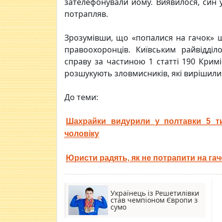
зателефонували йому. Виявилося, син у
потрапляв.
Зрозумівши, що «попалися на гачок» 
правоохоронців. Київським райвідділ
справу за частиною 1 статті 190 Крим
розшукують зловмисників, які вирішили 
До теми:
Шахрайки видурили у полтавки 5 ти
чоловіку
Юристи радять, як не потрапити на га
Українець із Решетилівки
став чемпіоном Європи з
сумо