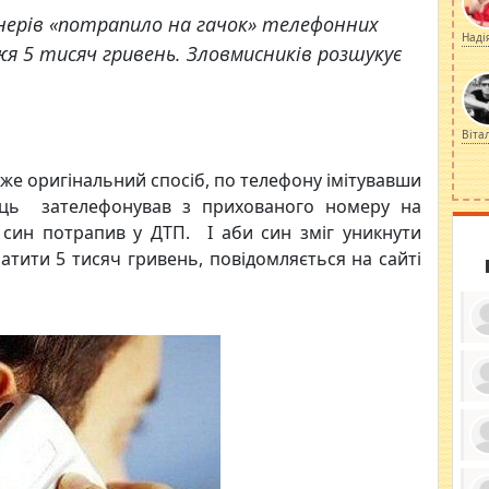
нерів «потрапило на гачок» телефонних
Наді
я 5 тисяч гривень. Зловмисників розшукує
Віта
уже оригінальний спосіб, по телефону імітувавши
ець зателефонував з прихованого номеру на
син потрапив у ДТП. І аби син зміг уникнути
атити 5 тисяч гривень, повідомляється на сайті
ку
ди
кр
бе
вы
по