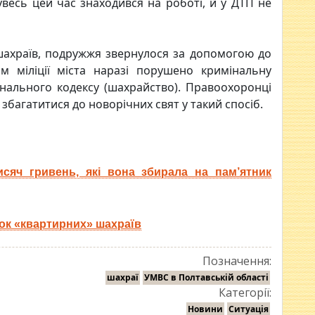
весь цей час знаходився на роботі, й у ДТП не
шахраїв, подружжя звернулося за допомогою до
ом міліції міста наразі порушено кримінальну
інального кодексу (шахрайство). Правоохоронці
збагатитися до новорічних свят у такий спосіб.
сяч гривень, які вона збирала на пам’ятник
чок «квартирних» шахраїв
Позначення:
шахраї
УМВС в Полтавській області
Категорії:
Новини
Ситуація