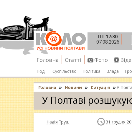
ПТ 17:30
07.08.2026
Головна
Статті
Фото
Віде
Події
Суспільство
Політика
Влада
Гро
»
»
»
Головна
Новини
Ситуація
У Полт
У Полтаві розшуку
Надія Труш
31 грудня 20