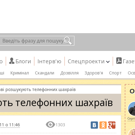
о
Блоги
Інтерв'ю
Спецпроекти
Газе
ші
Кримінал
Скандали
Дозвілля
Здоров'я
Спорт
Осв
О
аві розшукують телефонних шахраїв
ють телефонних шахраїв
Серг
11 о 11:46
1303