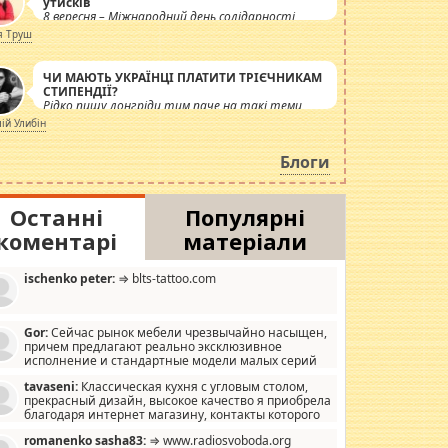
утисків
8 вересня – Міжнародний день солідарності
журналістів.
я Труш
ЧИ МАЮТЬ УКРАЇНЦІ ПЛАТИТИ ТРІЄЧНИКАМ
СТИПЕНДІЇ?
Рідко пишу лонгріди тим паче на такі теми,
але вже просто дістало! Обурюють сьогоднішні
лій Улибін
інсенуації навколо стипендіального питання.
Штучно роздувається ще одна соціальна
Блоги
катастрофа.
Останні
Популярні
коментарі
матеріали
ischenko peter:
⇒ blts-tattoo.com
Gor:
Сейчас рынок мебели чрезвычайно насыщен,
причем предлагают реально эксклюзивное
исполнение и стандартные модели малых серий
хонь, пока видел отличную кухонную мебель по
tavaseni:
Классическая кухня с угловым столом,
зайну, мало походит на стандартные формы, в MebelOk,
прекрасный дизайн, высокое качество я приобрела
еативненько и что главное - со вкусом все в порядке,
благодаря интернет магазину, контакты которого
з ненужных наворотов удорожающих мебель, а это не
 можете просмотреть https://mwood.com.ua.
следний фактор.
romanenko sasha83:
⇒ www.radiosvoboda.org