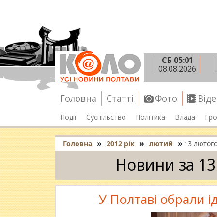
СБ 05:01
08.08.2026
Головна
Статті
Фото
Віде
Події
Суспільство
Політика
Влада
Гро
»
»
»
Головна
2012 рік
лютий
13 лютог
Новини за 13
У Полтаві обрали і