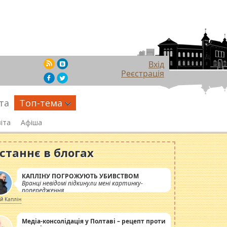
Вхід
Реєстрація
та
Топ-тема
іта
Афіша
станнє в блогах
КАПЛІНУ ПОГРОЖУЮТЬ УБИВСТВОМ
Вранці невідомі підкинули мені картинку-
попередження
ій Каплін
Медіа-консолідація у Полтаві – рецепт проти