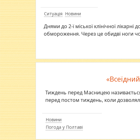
Ситуація
Новини
Днями до 2-ї міської клінічної лікарні
обмороження. Через це обидві ноги чо
«Всеїдний
Тиждень перед Масницею називається 
перед постом тиждень, коли дозволялос
Новини
Погода у Полтаві