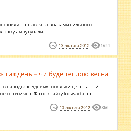
 доставили полтавця з ознаками сильного
ловіку ампутували.
13 лютого 2012
1624
» тиждень – чи буде теплою весна
в народі «всеїдним», оскільки це останній
я їсти м’ясо. Фото з сайту kosivart.com
13 лютого 2012
866