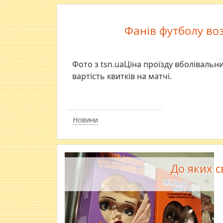
Фанів футболу во
Фото з tsn.uaЦіна проїзду вболівальни
вартість квитків на матчі.
Новини
До яких с