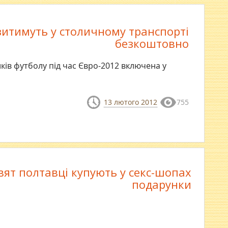
зитимуть у столичному транспорті
безкоштовно
ків футболу під час Євро-2012 включена у
13 лютого 2012
755
вят полтавці купують у секс-шопах
подарунки