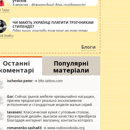
утисків
8 вересня – Міжнародний день солідарності
журналістів.
я Труш
ЧИ МАЮТЬ УКРАЇНЦІ ПЛАТИТИ ТРІЄЧНИКАМ
СТИПЕНДІЇ?
Рідко пишу лонгріди тим паче на такі теми,
але вже просто дістало! Обурюють сьогоднішні
лій Улибін
інсенуації навколо стипендіального питання.
Штучно роздувається ще одна соціальна
Блоги
катастрофа.
Останні
Популярні
коментарі
матеріали
ischenko peter:
⇒ blts-tattoo.com
Gor:
Сейчас рынок мебели чрезвычайно насыщен,
причем предлагают реально эксклюзивное
исполнение и стандартные модели малых серий
хонь, пока видел отличную кухонную мебель по
tavaseni:
Классическая кухня с угловым столом,
зайну, мало походит на стандартные формы, в MebelOk,
прекрасный дизайн, высокое качество я приобрела
еативненько и что главное - со вкусом все в порядке,
благодаря интернет магазину, контакты которого
з ненужных наворотов удорожающих мебель, а это не
 можете просмотреть https://mwood.com.ua.
следний фактор.
romanenko sasha83:
⇒ www.radiosvoboda.org