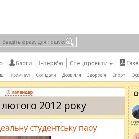
о
Блоги
Інтерв'ю
Спецпроекти
Газе
ші
Кримінал
Скандали
Дозвілля
Здоров'я
Спорт
Осв
О
о
Календар
 лютого 2012 року
Серг
деальну студентську пару