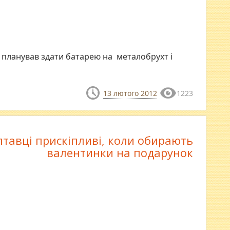
 планував здати батарею на металобрухт і
13 лютого 2012
1223
тавці прискіпливі, коли обирають
валентинки на подарунок