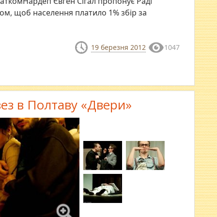
аткомНардеп Євген Сігал пропонує Раді
ом, щоб населення платило 1% збір за
19 березня 2012
1047
вез в Полтаву «Двери»