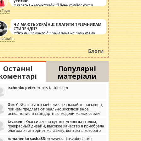
утисків
8 вересня – Міжнародний день солідарності
журналістів.
я Труш
ЧИ МАЮТЬ УКРАЇНЦІ ПЛАТИТИ ТРІЄЧНИКАМ
СТИПЕНДІЇ?
Рідко пишу лонгріди тим паче на такі теми,
але вже просто дістало! Обурюють сьогоднішні
лій Улибін
інсенуації навколо стипендіального питання.
Штучно роздувається ще одна соціальна
Блоги
катастрофа.
Останні
Популярні
коментарі
матеріали
ischenko peter:
⇒ blts-tattoo.com
Gor:
Сейчас рынок мебели чрезвычайно насыщен,
причем предлагают реально эксклюзивное
исполнение и стандартные модели малых серий
хонь, пока видел отличную кухонную мебель по
tavaseni:
Классическая кухня с угловым столом,
зайну, мало походит на стандартные формы, в MebelOk,
прекрасный дизайн, высокое качество я приобрела
еативненько и что главное - со вкусом все в порядке,
благодаря интернет магазину, контакты которого
з ненужных наворотов удорожающих мебель, а это не
 можете просмотреть https://mwood.com.ua.
следний фактор.
romanenko sasha83:
⇒ www.radiosvoboda.org