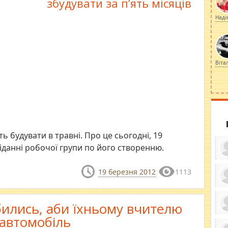
збудувати за п’ять місяців
Наді
Віта
 будувати в травні. Про це сьогодні, 19
іданні робочої групи по його створенню.
19 березня 2012
1113
ку
ди
ились, аби їхньому вчителю
кр
бе
автомобіль
вы
по