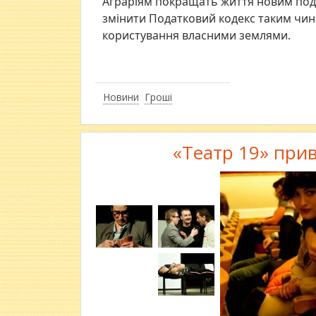
Аграріям покращать життя новим под
змінити Податковий кодекс таким чин
користування власними землями.
Новини
Гроші
«Театр 19» при