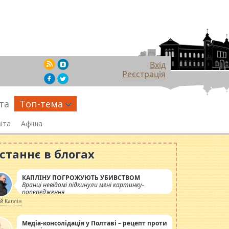
Вхід
Реєстрація
та
Топ-тема
іта
Афіша
станнє в блогах
КАПЛІНУ ПОГРОЖУЮТЬ УБИВСТВОМ
Вранці невідомі підкинули мені картинку-
попередження
ій Каплін
Медіа-консолідація у Полтаві – рецепт проти