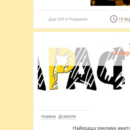
Дар 039 я Розумняк
19 бе
створ
Новини
Дозвілля
Найкращу рекламу аматорі