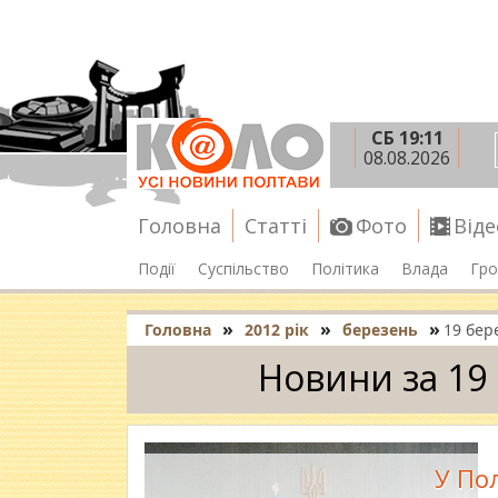
СБ 19:11
08.08.2026
Головна
Статті
Фото
Віде
Події
Суспільство
Політика
Влада
Гро
»
»
»
Головна
2012 рік
березень
19 бер
Новини за 19
У По