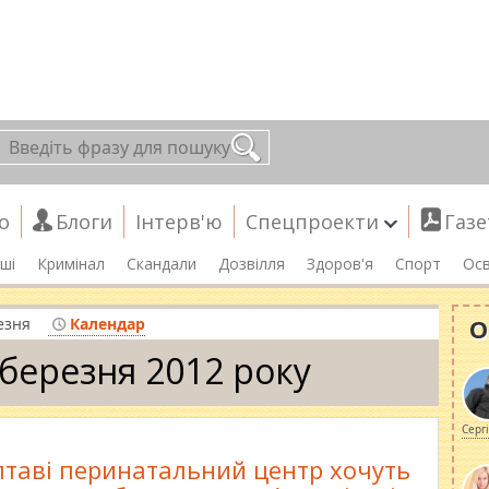
о
Блоги
Інтерв'ю
Спецпроекти
Газе
ші
Кримінал
Скандали
Дозвілля
Здоров'я
Спорт
Осв
О
езня
Календар
 березня 2012 року
Серг
лтаві перинатальний центр хочуть