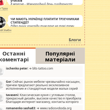
утисків
8 вересня – Міжнародний день солідарності
журналістів.
я Труш
ЧИ МАЮТЬ УКРАЇНЦІ ПЛАТИТИ ТРІЄЧНИКАМ
СТИПЕНДІЇ?
Рідко пишу лонгріди тим паче на такі теми,
але вже просто дістало! Обурюють сьогоднішні
лій Улибін
інсенуації навколо стипендіального питання.
Штучно роздувається ще одна соціальна
Блоги
катастрофа.
Останні
Популярні
коментарі
матеріали
ischenko peter:
⇒ blts-tattoo.com
Gor:
Сейчас рынок мебели чрезвычайно насыщен,
причем предлагают реально эксклюзивное
исполнение и стандартные модели малых серий
хонь, пока видел отличную кухонную мебель по
tavaseni:
Классическая кухня с угловым столом,
зайну, мало походит на стандартные формы, в MebelOk,
прекрасный дизайн, высокое качество я приобрела
еативненько и что главное - со вкусом все в порядке,
благодаря интернет магазину, контакты которого
з ненужных наворотов удорожающих мебель, а это не
 можете просмотреть https://mwood.com.ua.
следний фактор.
romanenko sasha83:
⇒ www.radiosvoboda.org