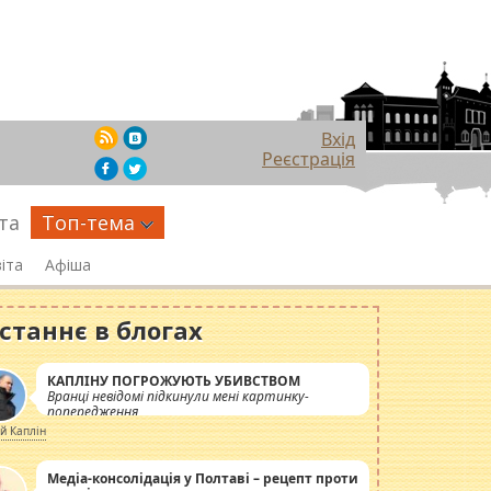
Вхід
Реєстрація
та
Топ-тема
іта
Афіша
станнє в блогах
КАПЛІНУ ПОГРОЖУЮТЬ УБИВСТВОМ
Вранці невідомі підкинули мені картинку-
попередження
ій Каплін
Медіа-консолідація у Полтаві – рецепт проти