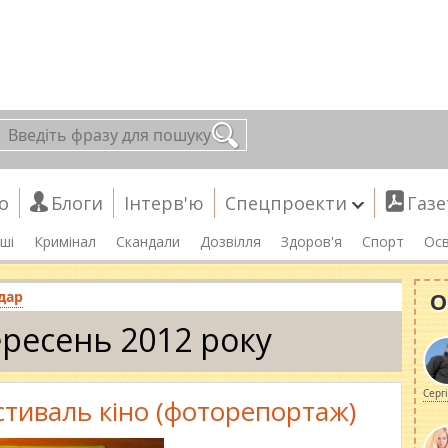
о
Блоги
Інтерв'ю
Спецпроекти
Газе
ші
Кримінал
Скандали
Дозвілля
Здоров'я
Спорт
Осв
О
дар
ресень 2012 року
Серг
тиваль кіно (фоторепортаж)