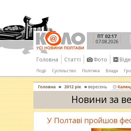
ПТ 02:17
07.08.2026
Головна
Статті
Фото
Віде
Події
Суспільство
Політика
Влада
Гро
»
»
Головна
2012 рік
вересень
Кален
Новини за ве
У Полтаві пройшов фес