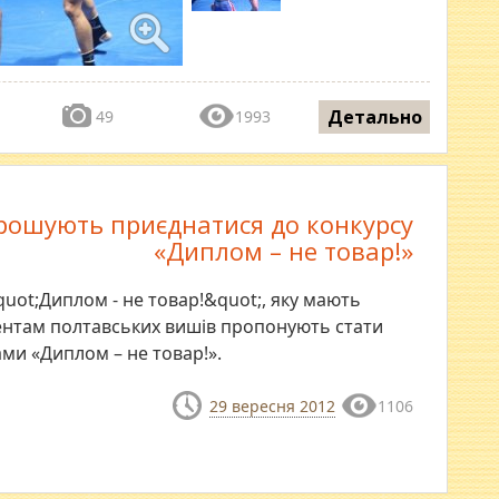
Детально
49
1993
рошують приєднатися до конкурсу
«Диплом – не товар!»
uot;Диплом - не товар!&quot;, яку мають
ентам полтавських вишів пропонують стати
ми «Диплом – не товар!».
29 вересня 2012
1106