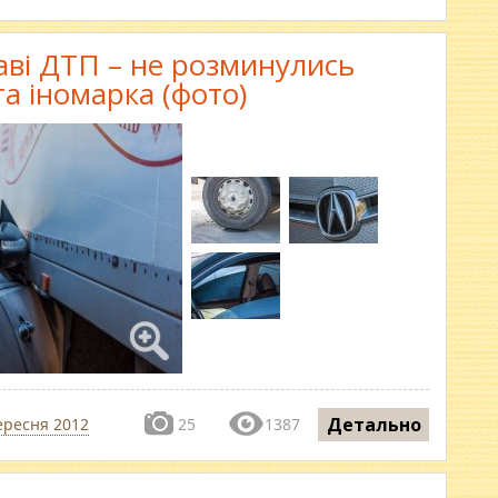
аві ДТП – не розминулись
та іномарка (фото)
Детально
ересня 2012
25
1387