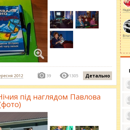
Наді
Віта
Детально
ересня 2012
39
1305
 Нічия під наглядом Павлова
(фото)
ку
ди
кр
бе
вы
по