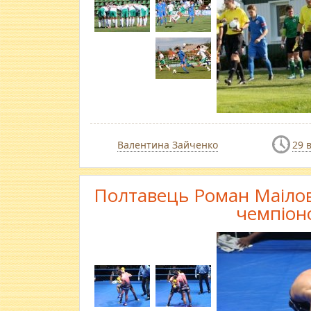
Валентина Зайченко
29 
Полтавець Роман Маілов 
чемпіоно