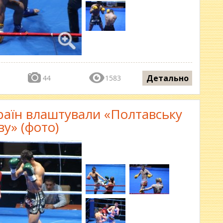
Детально
44
1583
країн влаштували «Полтавську
ву» (фото)