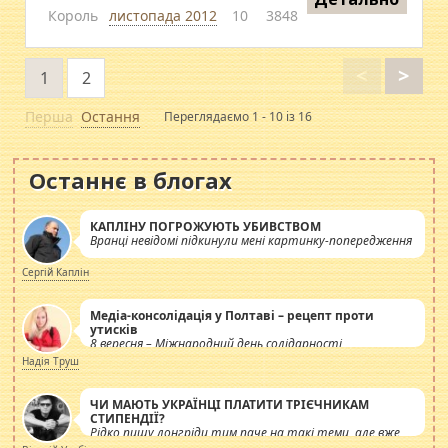
Король
листопада 2012
10
3848
<
>
1
2
Перша
Остання
Переглядаємо 1 - 10 із 16
Останнє в блогах
КАПЛІНУ ПОГРОЖУЮТЬ УБИВСТВОМ
Вранці невідомі підкинули мені картинку-попередження
Сергій Каплін
Медіа-консолідація у Полтаві – рецепт проти
утисків
8 вересня – Міжнародний день солідарності
журналістів.
Надія Труш
ЧИ МАЮТЬ УКРАЇНЦІ ПЛАТИТИ ТРІЄЧНИКАМ
СТИПЕНДІЇ?
Рідко пишу лонгріди тим паче на такі теми, але вже
просто дістало! Обурюють сьогоднішні інсенуації