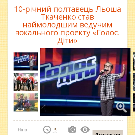
10-річний полтавець Льоша
Ткаченко став
наймолодшим ведучим
вокального проекту «Голос.
Діти»
Ніна
15
Детально