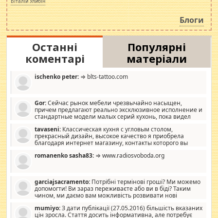
Віталій Улибін
навколо стипендіального питання. Штучно
роздувається ще одна соціальна катастрофа.
Блоги
Останні
Популярні
коментарі
матеріали
ischenko peter:
⇒ blts-tattoo.com
Gor:
Сейчас рынок мебели чрезвычайно насыщен,
причем предлагают реально эксклюзивное исполнение и
стандартные модели малых серий кухонь, пока видел
отличную кухонную мебель по дизайну, мало походит на
tavaseni:
Классическая кухня с угловым столом,
стандартные формы, в MebelOk, креативненько и что главное -
прекрасный дизайн, высокое качество я приобрела
со вкусом все в порядке, без ненужных наворотов удорожающих
благодаря интернет магазину, контакты которого вы
мебель, а это не последний фактор.
можете просмотреть https://mwood.com.ua.
romanenko sasha83:
⇒ www.radiosvoboda.org
garciajsacramento:
Потрібні термінові гроші? Ми можемо
допомогти! Ви зараз переживаєте або ви в біді? Таким
чином, ми даємо вам можливість розвивати нові
розробки. Як багата людина, я почуваю себе зобов'язаним
mumiyo:
З дати публікації (27.05.2016) більшість вказаних
допомагати людям, які намагаються дати їм шанс. Кожен
цін зросла. Стаття досить інформативна, але потребує
заслуговує на другий шанс, і, оскільки влада не зможе, вони