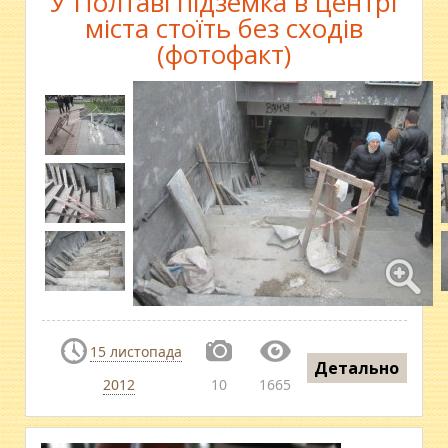
У Полтаві підземка в центрі
міста стоїть без сходів
(фотофакт)
15 листопада
Детально
2012
10
1665