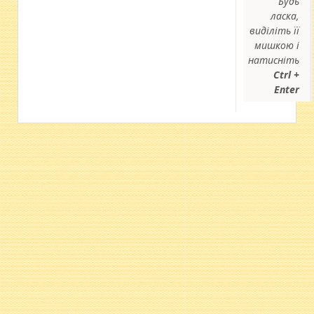
Будь
ласка,
виділіть її
мишкою і
натисніть
Ctrl +
Enter