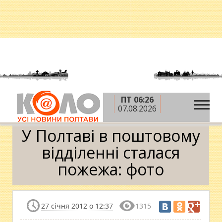
ПТ 06:26
»
»
Головна
Новини
У Полтаві в поштовому
07.08.2026
відділенні сталася пожежа: фото
У Полтаві в поштовому
відділенні сталася
пожежа: фото
27 січня 2012 о 12:37
1315