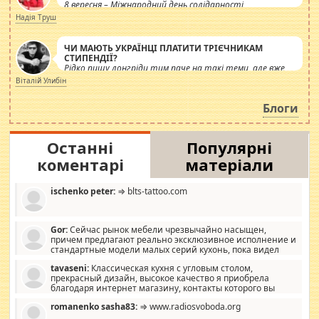
8 вересня – Міжнародний день солідарності
журналістів.
Надія Труш
ЧИ МАЮТЬ УКРАЇНЦІ ПЛАТИТИ ТРІЄЧНИКАМ
СТИПЕНДІЇ?
Рідко пишу лонгріди тим паче на такі теми, але вже
просто дістало! Обурюють сьогоднішні інсенуації
Віталій Улибін
навколо стипендіального питання. Штучно
роздувається ще одна соціальна катастрофа.
Блоги
Останні
Популярні
коментарі
матеріали
ischenko peter:
⇒ blts-tattoo.com
Gor:
Сейчас рынок мебели чрезвычайно насыщен,
причем предлагают реально эксклюзивное исполнение и
стандартные модели малых серий кухонь, пока видел
отличную кухонную мебель по дизайну, мало походит на
tavaseni:
Классическая кухня с угловым столом,
стандартные формы, в MebelOk, креативненько и что главное -
прекрасный дизайн, высокое качество я приобрела
со вкусом все в порядке, без ненужных наворотов удорожающих
благодаря интернет магазину, контакты которого вы
мебель, а это не последний фактор.
можете просмотреть https://mwood.com.ua.
romanenko sasha83:
⇒ www.radiosvoboda.org