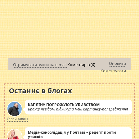
Оновити
Отримувати зміни на e-mail
Коментарів (
0
)
Коментувати
Останнє в блогах
КАПЛІНУ ПОГРОЖУЮТЬ УБИВСТВОМ
Вранці невідомі підкинули мені картинку-попередження
Сергій Каплін
Медіа-консолідація у Полтаві – рецепт проти
утисків