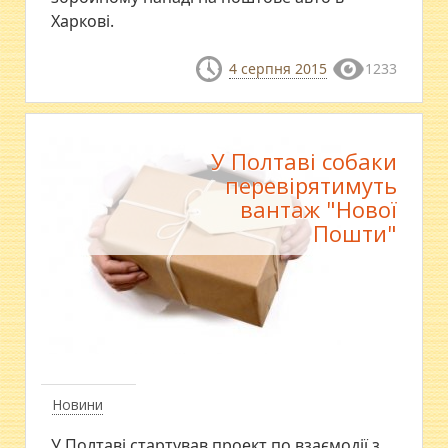
Харкові.
4 серпня 2015
1233
У Полтаві собаки
перевірятимуть
вантаж "Нової
Пошти"
Новини
У Полтаві стартував проект по взаємодії з