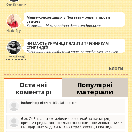
Сергій Каплін
Медіа-консолідація у Полтаві – рецепт проти
утисків
8 вересня – Міжнародний день солідарності
журналістів.
Надія Труш
ЧИ МАЮТЬ УКРАЇНЦІ ПЛАТИТИ ТРІЄЧНИКАМ
СТИПЕНДІЇ?
Рідко пишу лонгріди тим паче на такі теми, але вже
просто дістало! Обурюють сьогоднішні інсенуації
Віталій Улибін
навколо стипендіального питання. Штучно
роздувається ще одна соціальна катастрофа.
Блоги
Останні
Популярні
коментарі
матеріали
ischenko peter:
⇒ blts-tattoo.com
Gor:
Сейчас рынок мебели чрезвычайно насыщен,
причем предлагают реально эксклюзивное исполнение и
стандартные модели малых серий кухонь, пока видел
отличную кухонную мебель по дизайну, мало походит на