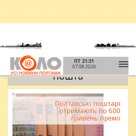
ПТ 21:31
»
Головна
пошта
07.08.2026
пошта
Полтавські поштарі
отримають по 600
гривень премії