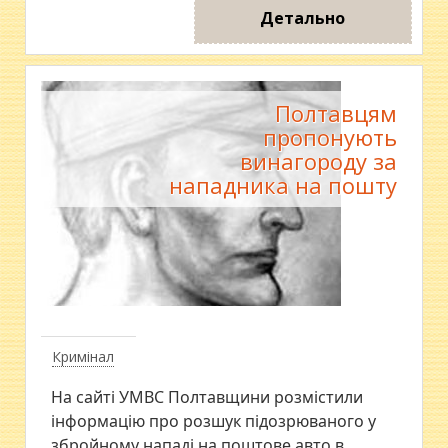
Детально
Полтавцям
пропонують
винагороду за
нападника на пошту
Кримінал
​На сайті УМВС Полтавщини розмістили
інформацію про розшук підозрюваного у
збройному нападі на поштове авто в