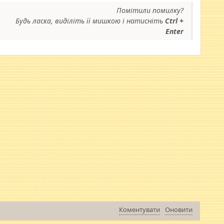
Помітили помилку?
Будь ласка, виділіть її мишкою і натисніть
Ctrl +
Enter
Коментувати
Оновити