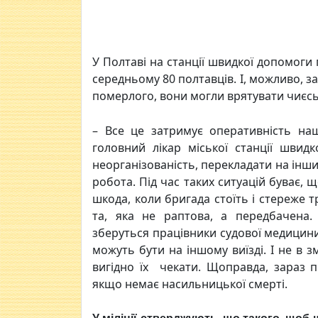
У Полтаві на станції швидкої допомоги
середньому 80 полтавців. І, можливо, з
померлого, вони
могли врятувати чиєсь
– Все це затримує оперативність наш
головний лікар міської станції шви
неорганізованість, перекладати на інши
робота. Під час таких ситуацій буває, 
шкода, коли бригада стоїть і стереже 
та, яка не раптова, а передбачена.
зберуться працівники судової медицини
можуть бути на іншому виїзді. І не в з
вигідно їх чекати. Щоправда, зараз пр
якщо немає насильницької смерті.