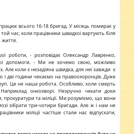
 працює всього 16-18 бригад. У місяць помирає у
а той час, коли працівники швидкої вартують біля
 життя.
ої роботи, - розповідає Олександр Лавренко,
дкої допомоги. - Ми не хочемо свою, можливо
х. Але коли є незадіяна швидка, для неї завжди є
що і дві години чекаємо на правоохоронців. Дуже
труп. Це не наша робота. Особливо, коли смерть
 Наприклад онкохворі. Незручно чекати доки
, прокуратури та міліції. Ми розуміємо, що вони
мозі зібрати три-чотири бригади. Але ж і нам не
ацівники міліції частіше стали нас відпускати,