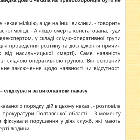
 швидка довго чекала на правоохоронців бути не
чекає міліцію, а їде на інші виклики, - говорить
сної міліції. - А якщо смерть констатована, туди
медекспертом, у складі слідчо-оперативної групи
 для проведення розтину та дослідження причин
 від насильницької смерті). Саме наявність
 зі слідчою оперативною групою. Він основний
льне заключення щодо наявності чи відсутності
 – слідкувати за виконанням наказу
казаного порядку дій в цьому наказі, - розповіла
 прокуратури Полтавської області. - З моменту
 фіксували порушення у діях служб, які мають
ерті людини.