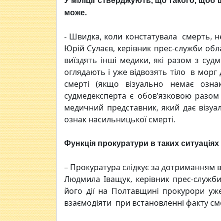
У міліції стверджують, що такого, щоб
може.
- Швидка, коли констатувала смерть, не 
Юрій Сулаєв, керівник прес-служби обла
виїздять інші медики, які разом з суд
оглядають і уже відвозять тіло в морг
смерті (якщо візуально немає ознак
судмедексперта є обов’язковою разом
медичний представник, який дає візуа
ознак насильницької смерті.
Функція прокуратури в таких ситуаціях
– Прокуратура слідкує за дотриманням в
Людмила Іващук, керівник прес-служби
його дії на Полтавщині прокурори уже
взаємодіяти при встановленні факту см