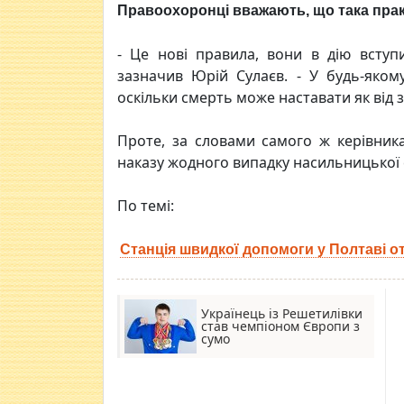
Правоохоронці вважають, що така пра
- Це нові правила, вони в дію вступи
зазначив Юрій Сулаєв. - У будь-яком
оскільки смерть може наставати як від з
Проте, за словами самого ж керівника 
наказу жодного випадку насильницької 
По темі:
Станція швидкої допомоги у Полтаві о
Українець із Решетилівки
став чемпіоном Європи з
сумо