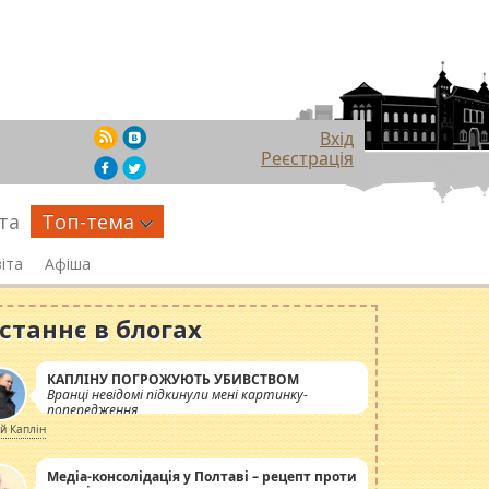
Вхід
Реєстрація
та
Топ-тема
іта
Афіша
станнє в блогах
КАПЛІНУ ПОГРОЖУЮТЬ УБИВСТВОМ
Вранці невідомі підкинули мені картинку-
попередження
ій Каплін
Медіа-консолідація у Полтаві – рецепт проти