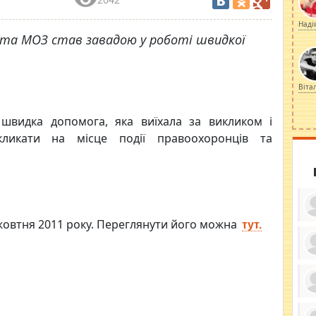
Наді
 та МОЗ став завадою у роботі швидкої
Віта
швидка допомога, яка виїхала за викликом і
кликати на місце події правоохоронців та
жовтня 2011 року.
Переглянути його можна
тут.
ку
ди
кр
бе
вы
по