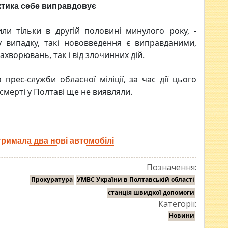
ктика себе виправдовує
ли тільки в другій половині минулого року, -
у випадку, такі нововведення є виправданими,
ахворювань, так і від злочинних дій.
прес-служби обласної міліції, за час дії цього
смерті у Полтаві ще не виявляли.
тримала два нові автомобілі
Позначення:
Прокуратура
УМВС України в Полтавській області
станція швидкої допомоги
Категорії:
Новини