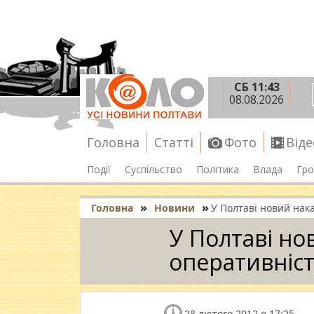
СБ 11:43
08.08.2026
Головна
Статті
Фото
Віде
Події
Суспільство
Політика
Влада
Гро
»
»
Головна
Новини
У Полтаві новий нак
У Полтаві но
оперативніст
28 лютого 2012 о 17:25