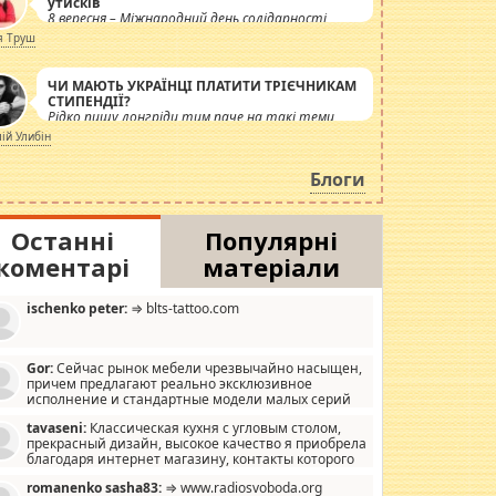
утисків
8 вересня – Міжнародний день солідарності
журналістів.
я Труш
ЧИ МАЮТЬ УКРАЇНЦІ ПЛАТИТИ ТРІЄЧНИКАМ
СТИПЕНДІЇ?
Рідко пишу лонгріди тим паче на такі теми,
але вже просто дістало! Обурюють сьогоднішні
лій Улибін
інсенуації навколо стипендіального питання.
Штучно роздувається ще одна соціальна
Блоги
катастрофа.
Останні
Популярні
коментарі
матеріали
ischenko peter:
⇒ blts-tattoo.com
Gor:
Сейчас рынок мебели чрезвычайно насыщен,
причем предлагают реально эксклюзивное
исполнение и стандартные модели малых серий
хонь, пока видел отличную кухонную мебель по
tavaseni:
Классическая кухня с угловым столом,
зайну, мало походит на стандартные формы, в MebelOk,
прекрасный дизайн, высокое качество я приобрела
еативненько и что главное - со вкусом все в порядке,
благодаря интернет магазину, контакты которого
з ненужных наворотов удорожающих мебель, а это не
 можете просмотреть https://mwood.com.ua.
следний фактор.
romanenko sasha83:
⇒ www.radiosvoboda.org