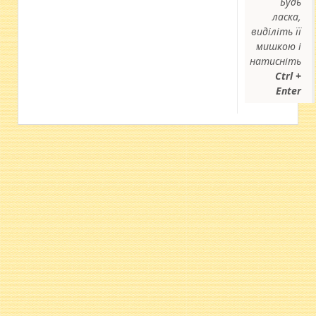
Будь
ласка,
виділіть її
мишкою і
натисніть
Ctrl +
Enter