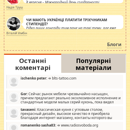
8 вересня – Міжнародний день солідарності
журналістів.
Надія Труш
ЧИ МАЮТЬ УКРАЇНЦІ ПЛАТИТИ ТРІЄЧНИКАМ
СТИПЕНДІЇ?
Рідко пишу лонгріди тим паче на такі теми, але вже
просто дістало! Обурюють сьогоднішні інсенуації
Віталій Улибін
навколо стипендіального питання. Штучно
роздувається ще одна соціальна катастрофа.
Блоги
Останні
Популярні
коментарі
матеріали
ischenko peter:
⇒ blts-tattoo.com
Gor:
Сейчас рынок мебели чрезвычайно насыщен,
причем предлагают реально эксклюзивное исполнение и
стандартные модели малых серий кухонь, пока видел
отличную кухонную мебель по дизайну, мало походит на
tavaseni:
Классическая кухня с угловым столом,
стандартные формы, в MebelOk, креативненько и что главное -
прекрасный дизайн, высокое качество я приобрела
со вкусом все в порядке, без ненужных наворотов удорожающих
благодаря интернет магазину, контакты которого вы
мебель, а это не последний фактор.
можете просмотреть https://mwood.com.ua.
romanenko sasha83:
⇒ www.radiosvoboda.org