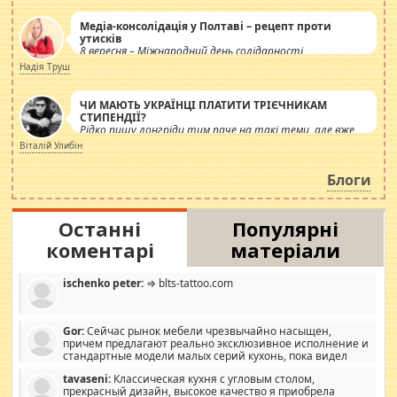
Медіа-консолідація у Полтаві – рецепт проти
утисків
8 вересня – Міжнародний день солідарності
журналістів.
Надія Труш
ЧИ МАЮТЬ УКРАЇНЦІ ПЛАТИТИ ТРІЄЧНИКАМ
СТИПЕНДІЇ?
Рідко пишу лонгріди тим паче на такі теми, але вже
просто дістало! Обурюють сьогоднішні інсенуації
Віталій Улибін
навколо стипендіального питання. Штучно
роздувається ще одна соціальна катастрофа.
Блоги
Останні
Популярні
коментарі
матеріали
ischenko peter:
⇒ blts-tattoo.com
Gor:
Сейчас рынок мебели чрезвычайно насыщен,
причем предлагают реально эксклюзивное исполнение и
стандартные модели малых серий кухонь, пока видел
отличную кухонную мебель по дизайну, мало походит на
tavaseni:
Классическая кухня с угловым столом,
стандартные формы, в MebelOk, креативненько и что главное -
прекрасный дизайн, высокое качество я приобрела
со вкусом все в порядке, без ненужных наворотов удорожающих