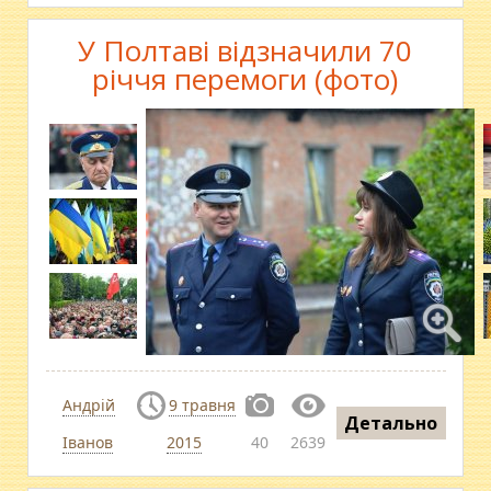
У Полтаві відзначили 70
річчя перемоги (фото)
Андрій
9 травня
Детально
Іванов
2015
40
2639