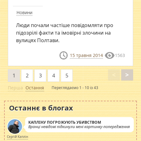
Новини
Люди почали частіше повідомляти про
підозрілі факти та імовірні злочини на
вулицях Полтави.
15 травня 2014
1563
<
>
1
2
3
4
5
Перша
Остання
Переглядаємо 1 - 10 із 43
Останнє в блогах
КАПЛІНУ ПОГРОЖУЮТЬ УБИВСТВОМ
Вранці невідомі підкинули мені картинку-попередження
Сергій Каплін