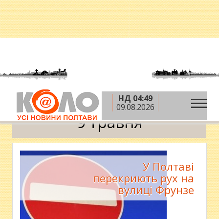
НД 04:49
»
Головна
9 травня
09.08.2026
9 травня
У Полтаві
перекриють рух на
вулиці Фрунзе