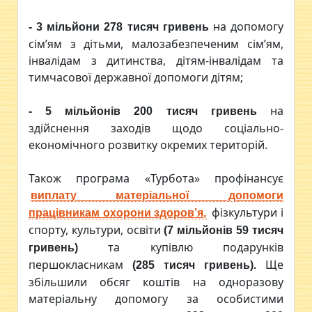
на допомогу
- 3 мільйони 278 тисяч гривень
сім’ям з дітьми, малозабезпеченим сім’ям,
інвалідам з дитинства, дітям-інвалідам та
тимчасової державної допомоги дітям;
на
- 5 мільйонів 200 тисяч гривень
здійснення заходів щодо соціально-
економічного розвитку окремих територій.
Також програма «Турбота» профінансує
виплату матеріальної допомоги
фізкультури і
працівникам охорони здоров’я,
спорту, культури, освіти
(7 мільйонів 59 тисяч
та купівлю подарунків
гривень)
першокласникам
Ще
(285 тисяч гривень).
збільшили обсяг коштів на одноразову
матеріальну допомогу за особистими