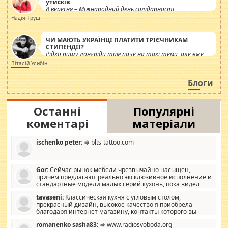
утисків
8 вересня – Міжнародний день солідарності
журналістів.
Надія Труш
ЧИ МАЮТЬ УКРАЇНЦІ ПЛАТИТИ ТРІЄЧНИКАМ
СТИПЕНДІЇ?
Рідко пишу лонгріди тим паче на такі теми, але вже
просто дістало! Обурюють сьогоднішні інсенуації
Віталій Улибін
навколо стипендіального питання. Штучно
роздувається ще одна соціальна катастрофа.
Блоги
Останні
Популярні
коментарі
матеріали
ischenko peter:
⇒ blts-tattoo.com
Gor:
Сейчас рынок мебели чрезвычайно насыщен,
причем предлагают реально эксклюзивное исполнение и
стандартные модели малых серий кухонь, пока видел
отличную кухонную мебель по дизайну, мало походит на
tavaseni:
Классическая кухня с угловым столом,
стандартные формы, в MebelOk, креативненько и что главное -
прекрасный дизайн, высокое качество я приобрела
со вкусом все в порядке, без ненужных наворотов удорожающих
благодаря интернет магазину, контакты которого вы
мебель, а это не последний фактор.
можете просмотреть https://mwood.com.ua.
romanenko sasha83:
⇒ www.radiosvoboda.org