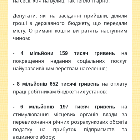
на сесії, хоч на вулиці так тепло і гарно.
Депутати, які на засіданні прийшли, ділили
гроші з державного бюджету, що передали
місту. Отримані кошти витратять наступним
чином:
на
- 4 мільйони 159 тисяч гривень
покращення надання соціальних послуг
найуразливішим верствам населення;
на оплату
- 8 мільйонів 652 тисячі гривень
праці робітникам бюджетних установ;
на
- 6 мільйонів 197 тисяч гривень
стимулювання місцевих органів влади за
перевиконання річних розрахункових обсягів
податку на прибуток підприємств та
акцизного збору;