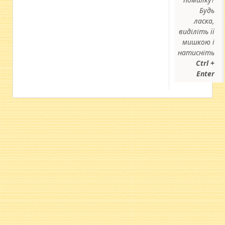
Будь
ласка,
виділіть її
мишкою і
натисніть
Ctrl +
Enter