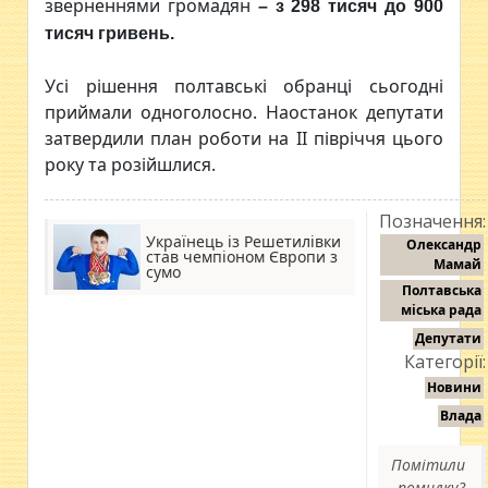
зверненнями громадян
– з 298 тисяч до 900
тисяч гривень.
Усі рішення полтавські обранці сьогодні
приймали одноголосно. Наостанок депутати
затвердили план роботи на ІІ півріччя цього
року та розійшлися.
Позначення:
Українець із Решетилівки
Олександр
став чемпіоном Європи з
Мамай
сумо
Полтавська
міська рада
Депутати
Категорії:
Новини
Влада
Помітили
помилку?