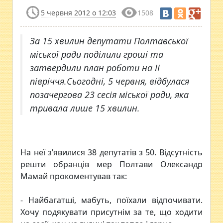
5 червня 2012 о 12:03
1508
За 15 хвилин депутати Полтавської
міської ради поділили гроші та
затвердили план роботи на ІІ
півріччя.Сьогодні, 5 червня, відбулася
позачергова 23 сесія міської ради, яка
тривала лише 15 хвилин.
На неї з’явилися 38 депутатів з 50. Відсутність
решти обранців мер Полтави Олександр
Мамай прокоментував так:
- Найбагатші, мабуть, поїхали відпочивати.
Хочу подякувати присутнім за те, що ходити