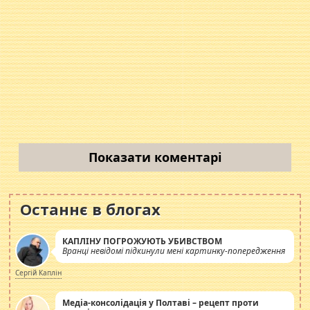
Показати коментарі
Останнє в блогах
КАПЛІНУ ПОГРОЖУЮТЬ УБИВСТВОМ
Вранці невідомі підкинули мені картинку-попередження
Сергій Каплін
Медіа-консолідація у Полтаві – рецепт проти